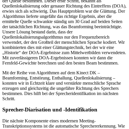
der Quelle bestimmen. Dieser erste Schritt, bekannt als
Quellenlokalisierung oder genauer Richtung des Eintreffens (DOA),
erwies sich als schwierig. Das Hauptproblem war die Glättung. Der
Algorithmus lieferte ungefähr das richtige Ergebnis, aber die
ermittelte Quelle schwankte ständig um 30 Grad auf beiden Seiten
der tatsächlichen Richtung, was das Beamforming beeinträchtigte.
Unsere Lösung bestand darin, dass der
Quellenlokalisierungsalgorithmus nur den Frequenzbereich
verwendet, der den Großteil der menschlichen Sprache kodiert. Wir
kombinierten dies mit einer Glättungstechnik, bei der wir eine
„Historie“ der DOA-Ergebnisse zum Mittelwertbilden verwendeten.
Mit zuverlässigeren DOA-Ergebnissen konnten wir dann die
Fernfeld-Gewichte berechnen und den besten Beam bestimmen.
Mit der Reihe von Algorithmen auf dem Kinect DK –
Beamforming, Entstörung, Enthallung, Quellenlokalisierung –
konnten wir in Echtzeit klare und verstärkte menschliche Sprache
erzeugen und gleichzeitig die ungefähre Richtung des Sprechers
bestimmen. Dies hilft bei der Sprecheridentifikation im nächsten
Schritt.
Sprecher-Diarisation und -Identifikation
Die nächste Komponente eines modernen Meeting-
Transkriptionssystems ist die automatische Sprechererkennung. Wie