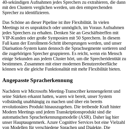
40-sekündigen Aufnahmen jedes Sprechers zu extrahieren, die dann
mit den Clustern verglichen werden, um den entsprechenden
Sprecher zu identifizieren.
Das Schöne an dieser Pipeline ist ihre Flexibilität. In vielen
Meetings ist es unpraktisch oder unmöglich, im Voraus Aufnahmen
jedes Sprechers zu erhalten. Denken Sie an Geschäftstreffen mit
VIP-Kunden oder große Symposien mit 50 Sprechern. In diesem
Fall kann der Enrollment-Schritt übersprungen werden, und unser
Diarisation-System kann dennoch die Sprachsegmente sortieren und
die zugehörigen Sprecher gruppieren. Es reicht, wenn ein Mensch
einige Sekunden aus jedem Cluster hört, um die Sprecheridentität zu
bestimmen. Zusammen mit einer modernen Benutzeroberfläche
können wir die gleiche Funktionalität mit mehr Flexibilität bieten.
Angepasste Spracherkennung
Nachdem wir Microsofts Meeting-Transcriber kennengelernt und
seine Stärken erkannt hatten, waren wir bereit, unser System
vollständig unabhängig zu machen und über ein bereits
revolutionäres Produkt hinauszugehen. Die treibende Kraft hinter
Modern Meetings und jedem Transkriptionsprodukt sind die
automatischen Spracherkennungsmodelle (ASR). Daher lag hier
unser Hauptaugenmerk. Azure Cognitive Services bot eine Vielzahl
von Modellen für verschiedene Sprachen und Dialekte. Die