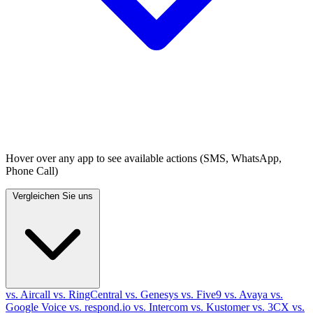
Hover over any app to see available actions (SMS, WhatsApp,
Phone Call)
Vergleichen Sie uns
vs. Aircall
vs. RingCentral
vs. Genesys
vs. Five9
vs. Avaya
vs.
Google Voice
vs. respond.io
vs. Intercom
vs. Kustomer
vs. 3CX
vs.