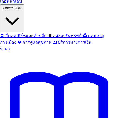
เตือนฉุกเฉิน
อุตสาหกรรม
🛒
อีคอมเมิร์ซและค้าปลีก
🏢
อสังหาริมทรัพย์
🗳️
แคมเปญ
การเมือง
❤️
การดูแลสุขภาพ
💵
บริการทางการเงิน
ราคา