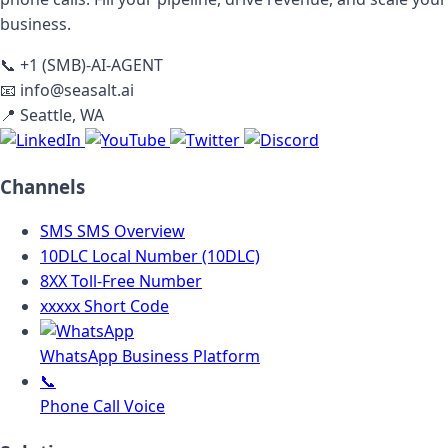
business.
📞
+1 (SMB)-AI-AGENT
📧
info@seasalt.ai
📍
Seattle, WA
Channels
SMS
SMS Overview
10DLC
Local Number (10DLC)
8XX
Toll-Free Number
xxxxx
Short Code
WhatsApp Business Platform
📞
Phone Call Voice