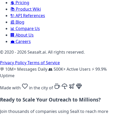
💲
Pricing
📚
Product Wiki
🔌
API References
📰
Blog
📊
Compare Us
🏢
About Us
💼
Careers
© 2020 - 2026 Seasalt.ai. All rights reserved.
Privacy Policy
Terms of Service
💬
10M+ Messages Daily
👥
500K+ Active Users
⚡
99.9%
Uptime
Made with
in the city of
Ready to Scale Your Outreach to Millions?
Join thousands of companies using SeaX to reach more