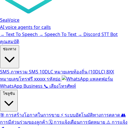
SeaVoice
AI voice agents for calls
→
Text To Speech
→
Speech To Text
→
Discord STT Bot
คุณสมบัติ
ช่องทาง
SMS
ภาพรวม SMS
10DLC
หมายเลขท้องถิ่น (10DLC)
8XX
หมายเลขโทรฟรี
xxxxx
รหัสย่อ
แพลตฟอร์ม
WhatsApp Business
📞
เสียงโทรศัพท์
โซลูชัน
🎯
การสร้างโอกาสในการขาย
⚡️
ระบบอัตโนมัติทางการตลาด
👥
การมีส่วนร่วมของลูกค้า
🗓️
การแจ้งเตือนการนัดหมาย
⚠️
การแจ้ง