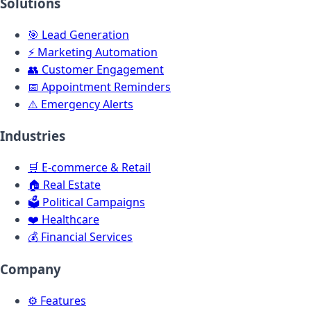
Solutions
🎯
Lead Generation
⚡
Marketing Automation
👥
Customer Engagement
📅
Appointment Reminders
⚠️
Emergency Alerts
Industries
🛒
E-commerce & Retail
🏠
Real Estate
🗳️
Political Campaigns
❤️
Healthcare
💰
Financial Services
Company
⚙️
Features