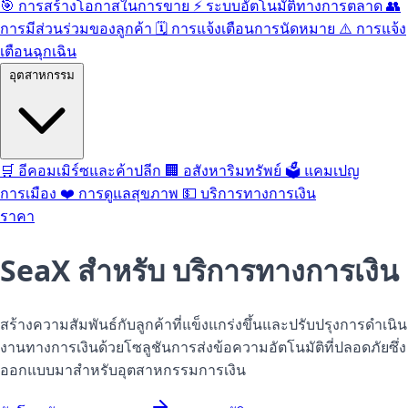
🎯
การสร้างโอกาสในการขาย
⚡️
ระบบอัตโนมัติทางการตลาด
👥
การมีส่วนร่วมของลูกค้า
🗓️
การแจ้งเตือนการนัดหมาย
⚠️
การแจ้ง
เตือนฉุกเฉิน
อุตสาหกรรม
🛒
อีคอมเมิร์ซและค้าปลีก
🏢
อสังหาริมทรัพย์
🗳️
แคมเปญ
การเมือง
❤️
การดูแลสุขภาพ
💵
บริการทางการเงิน
ราคา
SeaX สำหรับ
บริการทางการเงิน
สร้างความสัมพันธ์กับลูกค้าที่แข็งแกร่งขึ้นและปรับปรุงการดำเนิน
งานทางการเงินด้วยโซลูชันการส่งข้อความอัตโนมัติที่ปลอดภัยซึ่ง
ออกแบบมาสำหรับอุตสาหกรรมการเงิน