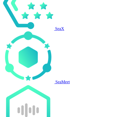
SeaX
SeaMeet