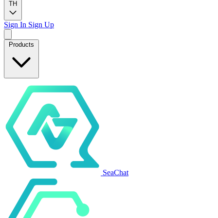
TH
Sign In
Sign Up
Products
SeaChat