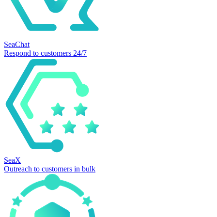
SeaChat
Respond to customers 24/7
SeaX
Outreach to customers in bulk