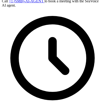
Call
+1 (SMB)-AI-AGENT
to book a meeting with the SeaVoice
AI agent.