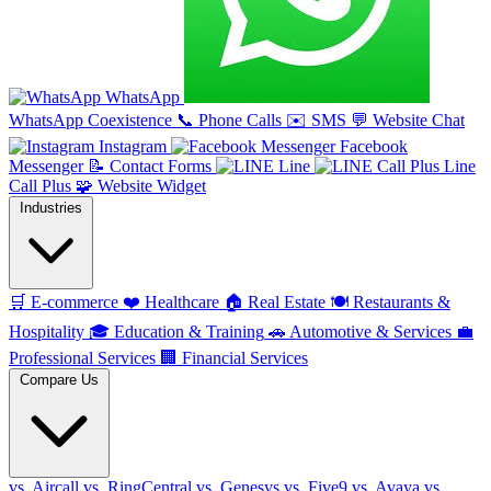
WhatsApp
WhatsApp Coexistence
📞
Phone Calls
✉️
SMS
💬
Website Chat
Instagram
Facebook
Messenger
📝
Contact Forms
Line
Line
Call Plus
🧩
Website Widget
Industries
🛒
E-commerce
❤️
Healthcare
🏠
Real Estate
🍽️
Restaurants &
Hospitality
🎓
Education & Training
🚗
Automotive & Services
💼
Professional Services
🏢
Financial Services
Compare Us
vs. Aircall
vs. RingCentral
vs. Genesys
vs. Five9
vs. Avaya
vs.