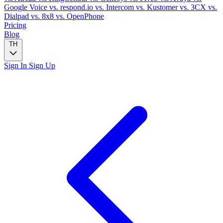
Google Voice
vs. respond.io
vs. Intercom
vs. Kustomer
vs. 3CX
vs.
Dialpad
vs. 8x8
vs. OpenPhone
Pricing
Blog
TH
Sign In
Sign Up