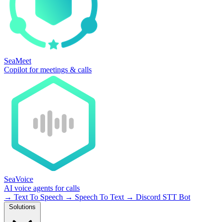
SeaMeet
Copilot for meetings & calls
SeaVoice
AI voice agents for calls
→
Text To Speech
→
Speech To Text
→
Discord STT Bot
Solutions