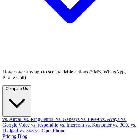
Hover over any app to see available actions (SMS, WhatsApp,
Phone Call)
Compare Us
vs. Aircall
vs. RingCentral
vs. Genesys
vs. Five9
vs. Avaya
vs.
Google Voice
vs. respond.io
vs. Intercom
vs. Kustomer
vs. 3CX
vs.
Dialpad
vs. 8x8
vs. OpenPhone
Pricing
Blog