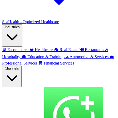
SeaHealth - Optimized Healthcare
Industries
🛒
E-commerce
❤️
Healthcare
🏠
Real Estate
🍽️
Restaurants &
Hospitality
🎓
Education & Training
🚗
Automotive & Services
💼
Professional Services
🏢
Financial Services
Channels