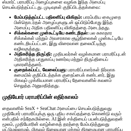
ஸ்மார்ட் பராமரிப்பு அழைப்புகளை வழங்க இந்த அமைப்பு
செயல்படுத்தப்பட்டது. முடிவுகள் குறிப்பிடத்தக்கவை:
மேம்படுத்தப்பட்ட பதிலளிப்பு விகிதம்:
பாரம்பரிய கைமுறை
பின்தொடர்தல் அழைப்புகளுடன் ஒப்பிடும்போது இந்த
அமைப்பு அதிக பதிலளிப்பு விகிதத்தை அடைந்தது.
சிக்கல்களை முன்கூட்டியே கண்டறிதல்:
பல சுகாதார
சிக்கல்கள் மற்றும் அவசரகால சூழ்நிலைகள் முன்கூட்டியே
கண்டறியப்பட்டன, இது விரைவான தலையீட்டிற்கு
வழிவகுத்தது.
அதிகரித்த திருப்தி:
முதியவர்கள் வழக்கமான பராமரிப்புடன்
அதிகரித்த பாதுகாப்பு உணர்வு மற்றும் திருப்தியைப்
புகாரளித்தனர்.
குறைக்கப்பட்ட வேலைப்பளு:
பராமரிப்பாளர்கள் நிர்வாக
சுமையில் குறிப்பிடத்தக்க குறைப்பைக் கண்டனர், இது
மிகவும் முக்கியமான பராமரிப்பு தேவைகளில் கவனம்
செலுத்த அனுமதித்தது.
முதியோர் பராமரிப்பின் எதிர்காலம்
தைவானில் SeaX + SeaChat அமைப்பை செயல்படுத்துவது
முதியோர் பராமரிப்புக்கு ஒரு புதிய சகாப்தத்தை கொண்டு வரும்
என்பதில் சந்தேகமில்லை. AI இன் சக்தியைப் பயன்படுத்துவதன்
மூலம், முதியோரின் வாழ்க்கைத் தரத்தை மேம்படுத்துவது
மட்டுமல்லாமல், மிகவும் நிலையான மற்றும் திறமையான பராமரிப்பு