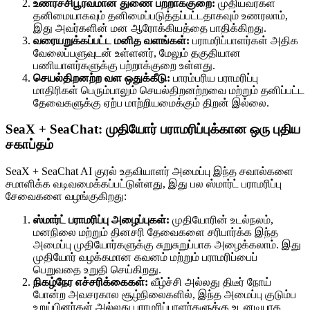
உணர்ச்சிபூர்வமான துணை பற்றாக்குறை:
முதியவர்கள்
தனிமையாகவும் தனிமைப்படுத்தப்பட்டதாகவும் உணரலாம்,
இது அவர்களின் மன ஆரோக்கியத்தை பாதிக்கிறது.
வரையறுக்கப்பட்ட மனித வளங்கள்:
பராமரிப்பாளர்கள் அதிக
வேலைப்பளுவுடன் உள்ளனர், மேலும் தகுதியான
பணியாளர்களுக்கு பற்றாக்குறை உள்ளது.
செயல்திறனற்ற வள ஒதுக்கீடு:
பாரம்பரிய பராமரிப்பு
மாதிரிகள் பெரும்பாலும் செயல்திறனற்றவை மற்றும் தனிப்பட்ட
தேவைகளுக்கு ஏற்ப மாற்றியமைக்கும் திறன் இல்லை.
SeaX + SeaChat: முதியோர் பராமரிப்புக்கான ஒரு புதிய
சகாப்தம்
SeaX + SeaChat AI குரல் உதவியாளர் அமைப்பு இந்த சவால்களை
சமாளிக்க வடிவமைக்கப்பட்டுள்ளது, இது பல ஸ்மார்ட் பராமரிப்பு
சேவைகளை வழங்குகிறது:
ஸ்மார்ட் பராமரிப்பு அழைப்புகள்:
முதியோரின் உடல்நலம்,
மனநிலை மற்றும் தினசரி தேவைகளை சரிபார்க்க இந்த
அமைப்பு முதியோர்களுக்கு சுறுசுறுப்பாக அழைக்கலாம். இது
முதியோர் வழக்கமான கவனம் மற்றும் பராமரிப்பைப்
பெறுவதை உறுதி செய்கிறது.
நிகழ்நேர எச்சரிக்கைகள்:
வீழ்ச்சி அல்லது திடீர் நோய்
போன்ற அவசரகால சூழ்நிலைகளில், இந்த அமைப்பு குடும்ப
உறுப்பினர்கள் அல்லது பராமரிப்பாளர்களுக்கு உடனடியாக