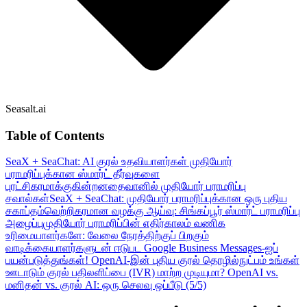
Seasalt.ai
Table of Contents
SeaX + SeaChat: AI குரல் உதவியாளர்கள் முதியோர்
பராமரிப்புக்கான ஸ்மார்ட் தீர்வுகளை
புரட்சிகரமாக்குகின்றன
தைவானில் முதியோர் பராமரிப்பு
சவால்கள்
SeaX + SeaChat: முதியோர் பராமரிப்புக்கான ஒரு புதிய
சகாப்தம்
வெற்றிகரமான வழக்கு ஆய்வு: சிங்கப்பூர் ஸ்மார்ட் பராமரிப்பு
அழைப்பு
முதியோர் பராமரிப்பின் எதிர்காலம்
வணிக
உரிமையாளர்களே: வேலை நேரத்திற்குப் பிறகும்
வாடிக்கையாளர்களுடன் ஈடுபட Google Business Messages-ஐப்
பயன்படுத்துங்கள்!
OpenAI-இன் புதிய குரல் தொழில்நுட்பம் உங்கள்
ஊடாடும் குரல் பதிலளிப்பை (IVR) மாற்ற முடியுமா?
OpenAI vs.
மனிதன் vs. குரல் AI: ஒரு செலவு ஒப்பீடு (5/5)