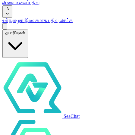
விலை
வலைப்பதிவு
IN
உள்நுழைக
இலவசமாக பதிவு செய்க
தயாரிப்புகள்
SeaChat