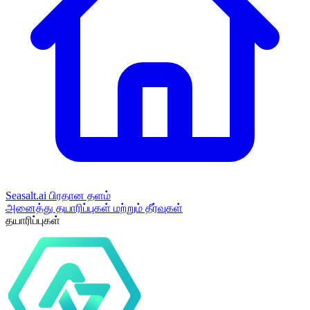
Seasalt.ai பிரதான தளம்
அனைத்து தயாரிப்புகள் மற்றும் தீர்வுகள்
தயாரிப்புகள்