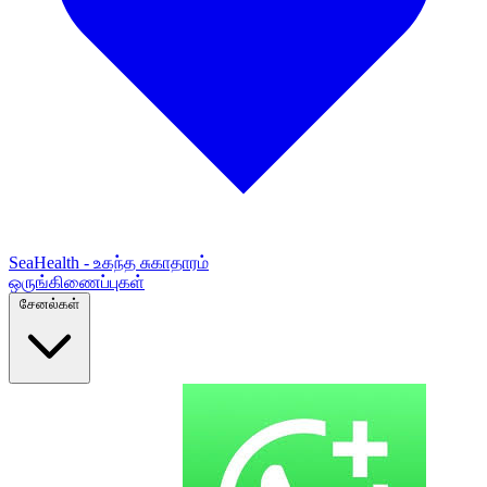
SeaHealth - உகந்த சுகாதாரம்
ஒருங்கிணைப்புகள்
சேனல்கள்