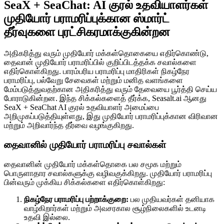
SeaX + SeaChat: AI குரல் உதவியாளர்கள்
முதியோர் பராமரிப்புக்கான ஸ்மார்ட்
தீர்வுகளை புரட்சிகரமாக்குகின்றன
அதிகரித்து வரும் முதியோர் மக்கள்தொகையை எதிர்கொண்டு,
தைவான் முதியோர் பராமரிப்பில் குறிப்பிடத்தக்க சவால்களை
எதிர்கொள்கிறது. பாரம்பரிய பராமரிப்பு மாதிரிகள் நிகழ்நேர
பராமரிப்பு, பல்வேறு சேவைகள் மற்றும் மனித வளங்களை
மேம்படுத்துவதற்கான அதிகரித்து வரும் தேவையை பூர்த்தி செய்ய
போராடுகின்றன. இந்த சிக்கல்களைத் தீர்க்க, Seasalt.ai ஆனது
SeaX + SeaChat AI குரல் உதவியாளர் அமைப்பை
அறிமுகப்படுத்தியுள்ளது, இது முதியோர் பராமரிப்புக்கான விரிவான
மற்றும் அறிவார்ந்த தீர்வை வழங்குகிறது.
தைவானில் முதியோர் பராமரிப்பு சவால்கள்
தைவானின் முதியோர் மக்கள்தொகை பல சமூக மற்றும்
பொருளாதார சவால்களுக்கு வழிவகுக்கிறது. முதியோர் பராமரிப்பு
பின்வரும் முக்கிய சிக்கல்களை எதிர்கொள்கிறது:
நிகழ்நேர பராமரிப்பு பற்றாக்குறை:
பல முதியவர்கள் தனியாக
வாழ்கிறார்கள் மற்றும் அவசரகால சூழ்நிலைகளில் உடனடி
உதவி இல்லை.