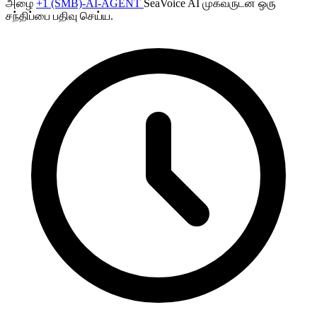
அழை
+1 (SMB)-AI-AGENT
SeaVoice AI முகவருடன் ஒரு
சந்திப்பை பதிவு செய்ய.