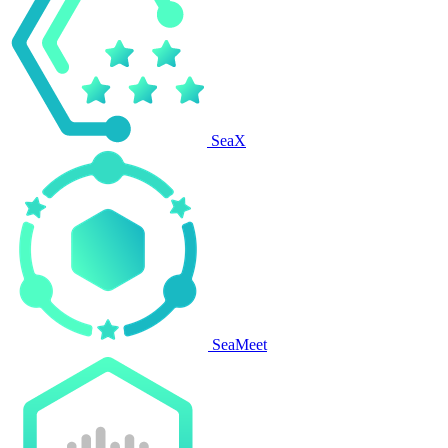
SeaX
SeaMeet