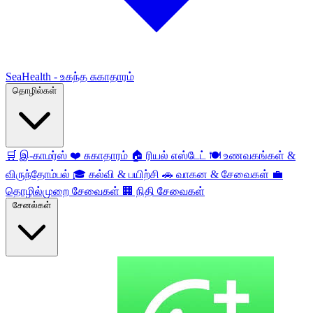
SeaHealth - உகந்த சுகாதாரம்
தொழில்கள்
🛒
இ-காமர்ஸ்
❤️
சுகாதாரம்
🏠
ரியல் எஸ்டேட்
🍽️
உணவகங்கள் &
விருந்தோம்பல்
🎓
கல்வி & பயிற்சி
🚗
வாகன & சேவைகள்
💼
தொழில்முறை சேவைகள்
🏢
நிதி சேவைகள்
சேனல்கள்