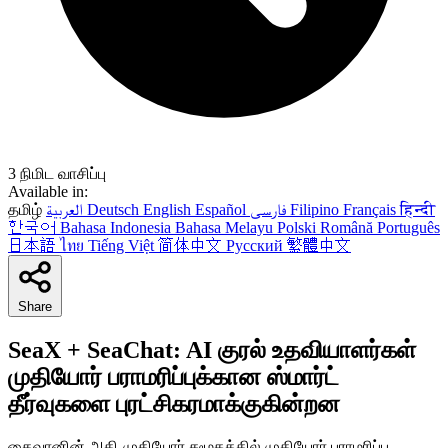
3 நிமிட வாசிப்பு
Available in:
தமிழ்
العربية
Deutsch
English
Español
فارسی
Filipino
Français
हिन्दी
한국어
Bahasa Indonesia
Bahasa Melayu
Polski
Română
Português
日本語
ไทย
Tiếng Việt
简体中文
Русский
繁體中文
Share
SeaX + SeaChat: AI குரல் உதவியாளர்கள்
முதியோர் பராமரிப்புக்கான ஸ்மார்ட்
தீர்வுகளை புரட்சிகரமாக்குகின்றன
தைவானின் அதி-முதியோர் சமூகத்தில் முதியோர் பராமரிப்பு