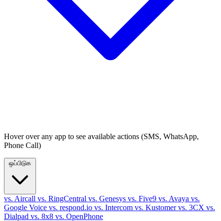
Hover over any app to see available actions (SMS, WhatsApp,
Phone Call)
ஒப்பிடுக
vs. Aircall
vs. RingCentral
vs. Genesys
vs. Five9
vs. Avaya
vs.
Google Voice
vs. respond.io
vs. Intercom
vs. Kustomer
vs. 3CX
vs.
Dialpad
vs. 8x8
vs. OpenPhone