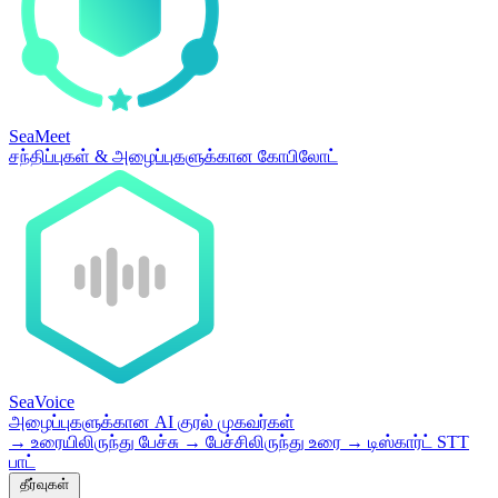
SeaMeet
சந்திப்புகள் & அழைப்புகளுக்கான கோபிலோட்
SeaVoice
அழைப்புகளுக்கான AI குரல் முகவர்கள்
→
உரையிலிருந்து பேச்சு
→
பேச்சிலிருந்து உரை
→
டிஸ்கார்ட் STT
பாட்
தீர்வுகள்