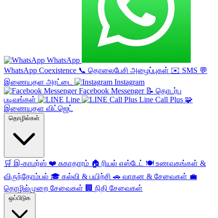
WhatsApp
WhatsApp Coexistence
📞
தொலைபேசி அழைப்புகள்
✉️
SMS
💬
இணையதள அரட்டை
Instagram
Facebook Messenger
📝
தொடர்பு
படிவங்கள்
Line
Line Call Plus
🧩
இணையதள விட்ஜெட்
தொழில்கள்
🛒
இ-காமர்ஸ்
❤️
சுகாதாரம்
🏠
ரியல் எஸ்டேட்
🍽️
உணவகங்கள் &
விருந்தோம்பல்
🎓
கல்வி & பயிற்சி
🚗
வாகன & சேவைகள்
💼
தொழில்முறை சேவைகள்
🏢
நிதி சேவைகள்
ஒப்பிடுக