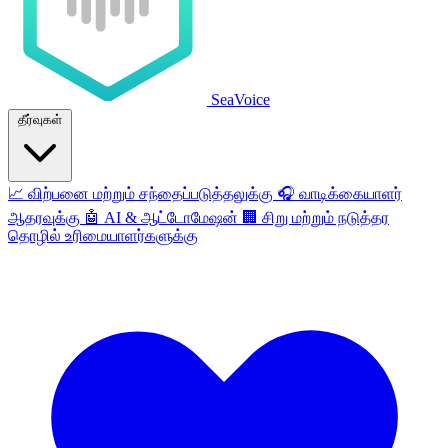
SeaVoice
தீர்வுகள்
📈
விற்பனை மற்றும் சந்தைப்படுத்தலுக்கு
🎧
வாடிக்கையாளர்
ஆதரவுக்கு
🤖
AI & ஆட்டோமேஷன்
🏢
சிறு மற்றும் நடுத்தர
தொழில் உரிமையாளர்களுக்கு