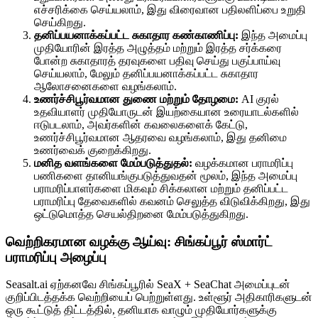
எச்சரிக்கை செய்யலாம், இது விரைவான பதிலளிப்பை உறுதி
செய்கிறது.
தனிப்பயனாக்கப்பட்ட சுகாதார கண்காணிப்பு:
இந்த அமைப்பு
முதியோரின் இரத்த அழுத்தம் மற்றும் இரத்த சர்க்கரை
போன்ற சுகாதாரத் தரவுகளை பதிவு செய்து பகுப்பாய்வு
செய்யலாம், மேலும் தனிப்பயனாக்கப்பட்ட சுகாதார
ஆலோசனைகளை வழங்கலாம்.
உணர்ச்சிபூர்வமான துணை மற்றும் தோழமை:
AI குரல்
உதவியாளர் முதியோருடன் இயற்கையான உரையாடல்களில்
ஈடுபடலாம், அவர்களின் கவலைகளைக் கேட்டு,
உணர்ச்சிபூர்வமான ஆதரவை வழங்கலாம், இது தனிமை
உணர்வைக் குறைக்கிறது.
மனித வளங்களை மேம்படுத்துதல்:
வழக்கமான பராமரிப்பு
பணிகளை தானியங்குபடுத்துவதன் மூலம், இந்த அமைப்பு
பராமரிப்பாளர்களை மிகவும் சிக்கலான மற்றும் தனிப்பட்ட
பராமரிப்பு தேவைகளில் கவனம் செலுத்த விடுவிக்கிறது, இது
ஒட்டுமொத்த செயல்திறனை மேம்படுத்துகிறது.
வெற்றிகரமான வழக்கு ஆய்வு: சிங்கப்பூர் ஸ்மார்ட்
பராமரிப்பு அழைப்பு
Seasalt.ai ஏற்கனவே சிங்கப்பூரில் SeaX + SeaChat அமைப்புடன்
குறிப்பிடத்தக்க வெற்றியைப் பெற்றுள்ளது. உள்ளூர் அதிகாரிகளுடன்
ஒரு கூட்டுத் திட்டத்தில், தனியாக வாழும் முதியோர்களுக்கு