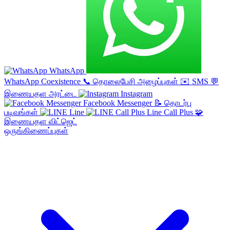
WhatsApp
WhatsApp Coexistence
📞
தொலைபேசி அழைப்புகள்
✉️
SMS
💬
இணையதள அரட்டை
Instagram
Facebook Messenger
📝
தொடர்பு
படிவங்கள்
Line
Line Call Plus
🧩
இணையதள விட்ஜெட்
ஒருங்கிணைப்புகள்