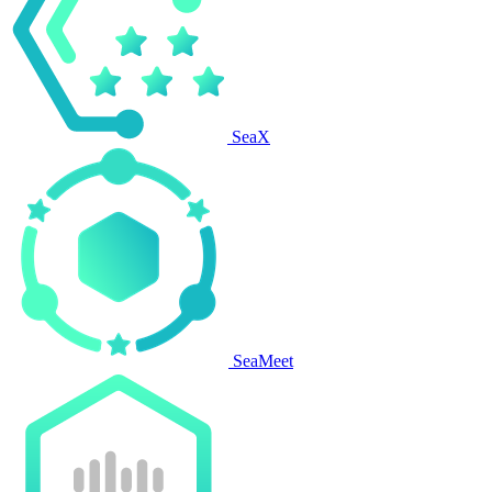
SeaX
SeaMeet