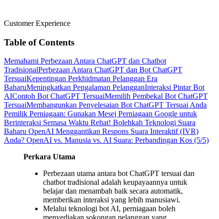
Customer Experience
Table of Contents
Memahami Perbezaan Antara ChatGPT dan Chatbot
Tradisional
Perbezaan Antara ChatGPT dan Bot ChatGPT
Tersuai
Kepentingan Perkhidmatan Pelanggan Era
Baharu
Meningkatkan Pengalaman Pelanggan
Interaksi Pintar Bot
AI
Contoh Bot ChatGPT Tersuai
Memilih Pembekal Bot ChatGPT
Tersuai
Membangunkan Penyelesaian Bot ChatGPT Tersuai Anda
Pemilik Perniagaan: Gunakan Mesej Perniagaan Google untuk
Berinteraksi Semasa Waktu Rehat!
Bolehkah Teknologi Suara
Baharu OpenAI Menggantikan Respons Suara Interaktif (IVR)
Anda?
OpenAI vs. Manusia vs. AI Suara: Perbandingan Kos (5/5)
Perkara Utama
Perbezaan utama antara bot ChatGPT tersuai dan
chatbot tradisional adalah keupayaannya untuk
belajar dan menambah baik secara automatik,
memberikan interaksi yang lebih manusiawi.
Melalui teknologi bot AI, perniagaan boleh
menyediakan sokongan pelanggan yang