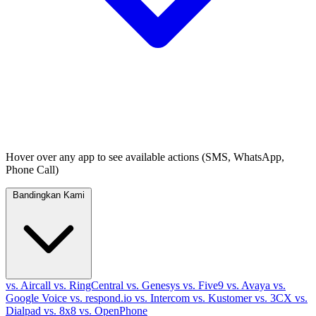
Hover over any app to see available actions (SMS, WhatsApp,
Phone Call)
Bandingkan Kami
vs. Aircall
vs. RingCentral
vs. Genesys
vs. Five9
vs. Avaya
vs.
Google Voice
vs. respond.io
vs. Intercom
vs. Kustomer
vs. 3CX
vs.
Dialpad
vs. 8x8
vs. OpenPhone