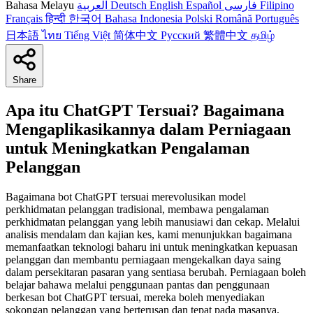
Bahasa Melayu
العربية
Deutsch
English
Español
فارسی
Filipino
Français
हिन्दी
한국어
Bahasa Indonesia
Polski
Română
Português
日本語
ไทย
Tiếng Việt
简体中文
Русский
繁體中文
தமிழ்
Share
Apa itu ChatGPT Tersuai? Bagaimana
Mengaplikasikannya dalam Perniagaan
untuk Meningkatkan Pengalaman
Pelanggan
Bagaimana bot ChatGPT tersuai merevolusikan model
perkhidmatan pelanggan tradisional, membawa pengalaman
perkhidmatan pelanggan yang lebih manusiawi dan cekap. Melalui
analisis mendalam dan kajian kes, kami menunjukkan bagaimana
memanfaatkan teknologi baharu ini untuk meningkatkan kepuasan
pelanggan dan membantu perniagaan mengekalkan daya saing
dalam persekitaran pasaran yang sentiasa berubah. Perniagaan boleh
belajar bahawa melalui penggunaan pantas dan penggunaan
berkesan bot ChatGPT tersuai, mereka boleh menyediakan
sokongan pelanggan yang berterusan dan tepat pada masanya,