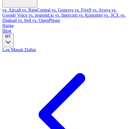
vs. Aircall
vs. RingCentral
vs. Genesys
vs. Five9
vs. Avaya
vs.
Google Voice
vs. respond.io
vs. Intercom
vs. Kustomer
vs. 3CX
vs.
Dialpad
vs. 8x8
vs. OpenPhone
Harga
Blog
MY
Log Masuk
Daftar