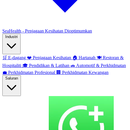
SeaHealth - Penjagaan Kesihatan Dioptimumkan
Industri
🛒
E-dagang
❤️
Penjagaan Kesihatan
🏠
Hartanah
🍽️
Restoran &
Hospitaliti
🎓
Pendidikan & Latihan
🚗
Automotif & Perkhidmatan
💼
Perkhidmatan Profesional
🏢
Perkhidmatan Kewangan
Saluran