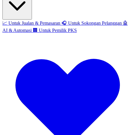
📈
Untuk Jualan & Pemasaran
🎧
Untuk Sokongan Pelanggan
🤖
AI & Automasi
🏢
Untuk Pemilik PKS