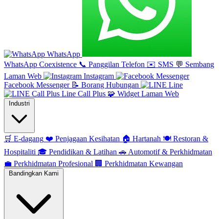
WhatsApp
WhatsApp Coexistence
📞
Panggilan Telefon
✉️
SMS
💬
Sembang
Laman Web
Instagram
Facebook Messenger
📝
Borang Hubungan
Line
Line Call Plus
🧩
Widget Laman Web
Industri
🛒
E-dagang
❤️
Penjagaan Kesihatan
🏠
Hartanah
🍽️
Restoran &
Hospitaliti
🎓
Pendidikan & Latihan
🚗
Automotif & Perkhidmatan
💼
Perkhidmatan Profesional
🏢
Perkhidmatan Kewangan
Bandingkan Kami