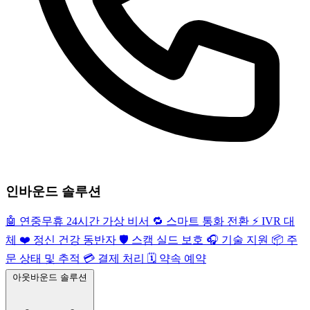
인바운드 솔루션
🤖
연중무휴 24시간 가상 비서
🔁
스마트 통화 전환
⚡️
IVR 대
체
❤️
정신 건강 동반자
🛡️
스캠 실드 보호
🎧
기술 지원
📦
주
문 상태 및 추적
💳
결제 처리
🗓️
약속 예약
아웃바운드 솔루션