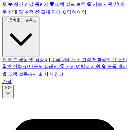
체
❤️
정신 건강 동반자
🛡️
스캠 실드 보호
🎧
기술 지원
📦
주
문 상태 및 추적
💳
결제 처리
🗓️
약속 예약
아웃바운드 솔루션
🎯
리드 생성 및 검증
💵
수금 서비스
✅
고객 재활성화
⏰
노인
확인 전화
📣
대규모 캠페인
🎧
사전 예방적 지원
🔄
구독 갱신
📄
고객 설문조사
⚠️
사기 경고
가격
KO