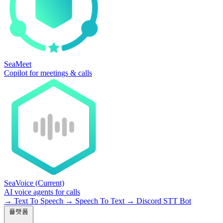
SeaMeet
Copilot for meetings & calls
SeaVoice
(Current)
AI voice agents for calls
→
Text To Speech
→
Speech To Text
→
Discord STT Bot
플랫폼