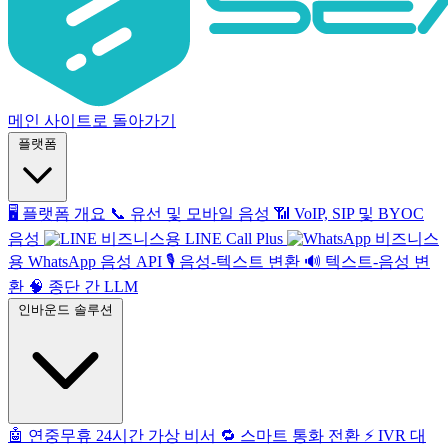
메인 사이트로 돌아가기
플랫폼
🖥️
플랫폼 개요
📞
유선 및 모바일 음성
📶
VoIP, SIP 및 BYOC
음성
비즈니스용 LINE Call Plus
비즈니스
용 WhatsApp 음성 API
🎙️
음성-텍스트 변환
🔊
텍스트-음성 변
환
🧠
종단 간 LLM
인바운드 솔루션
🤖
연중무휴 24시간 가상 비서
🔁
스마트 통화 전환
⚡️
IVR 대