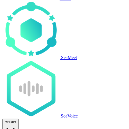
SeaMeet
SeaVoice
समाधान