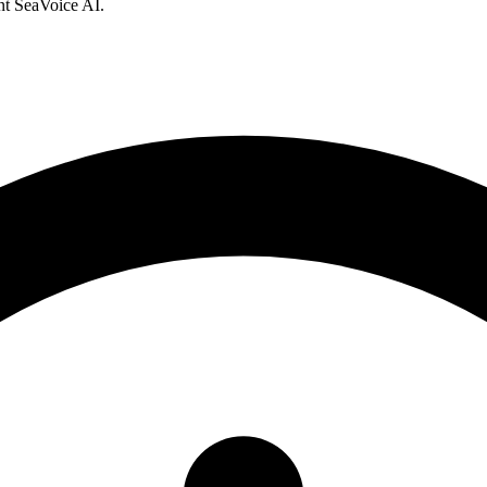
nt SeaVoice AI.