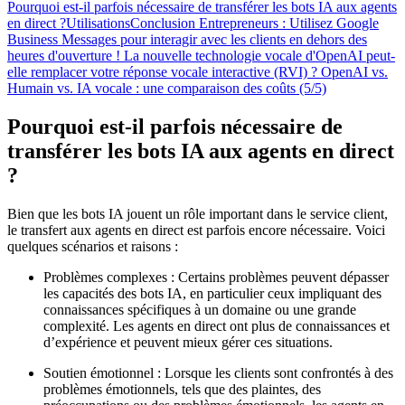
Pourquoi est-il parfois nécessaire de transférer les bots IA aux agents
en direct ?
Utilisations
Conclusion
Entrepreneurs : Utilisez Google
Business Messages pour interagir avec les clients en dehors des
heures d'ouverture !
La nouvelle technologie vocale d'OpenAI peut-
elle remplacer votre réponse vocale interactive (RVI) ?
OpenAI vs.
Humain vs. IA vocale : une comparaison des coûts (5/5)
Pourquoi est-il parfois nécessaire de
transférer les bots IA aux agents en direct
?
Bien que les bots IA jouent un rôle important dans le service client,
le transfert aux agents en direct est parfois encore nécessaire. Voici
quelques scénarios et raisons :
Problèmes complexes : Certains problèmes peuvent dépasser
les capacités des bots IA, en particulier ceux impliquant des
connaissances spécifiques à un domaine ou une grande
complexité. Les agents en direct ont plus de connaissances et
d’expérience et peuvent mieux gérer ces situations.
Soutien émotionnel : Lorsque les clients sont confrontés à des
problèmes émotionnels, tels que des plaintes, des