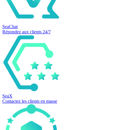
SeaChat
Répondez aux clients 24/7
SeaX
Contactez les clients en masse