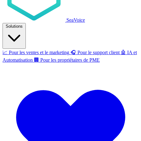
SeaVoice
Solutions
📈
Pour les ventes et le marketing
🎧
Pour le support client
🤖
IA et
Automatisation
🏢
Pour les propriétaires de PME