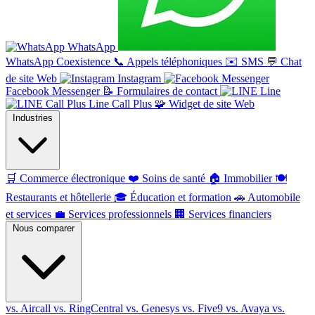
WhatsApp
WhatsApp Coexistence
📞
Appels téléphoniques
✉️
SMS
💬
Chat
de site Web
Instagram
Facebook Messenger
📝
Formulaires de contact
Line
Line Call Plus
🧩
Widget de site Web
Industries
🛒
Commerce électronique
❤️
Soins de santé
🏠
Immobilier
🍽️
Restaurants et hôtellerie
🎓
Éducation et formation
🚗
Automobile
et services
💼
Services professionnels
🏢
Services financiers
Nous comparer
vs. Aircall
vs. RingCentral
vs. Genesys
vs. Five9
vs. Avaya
vs.