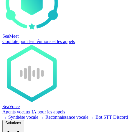
SeaMeet
Copilote pour les réunions et les appels
SeaVoice
Agents vocaux IA pour les appels
→
Synthèse vocale
→
Reconnaissance vocale
→
Bot STT Discord
Solutions