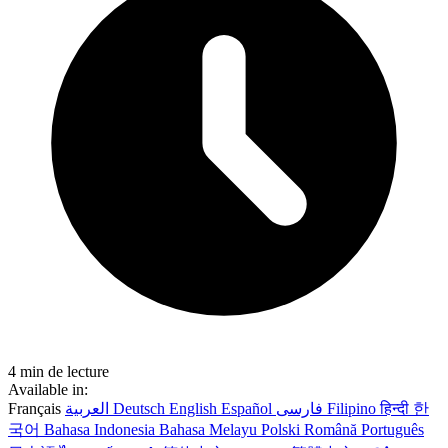
4 min de lecture
Available in:
Français
العربية
Deutsch
English
Español
فارسی
Filipino
हिन्दी
한
국어
Bahasa Indonesia
Bahasa Melayu
Polski
Română
Português