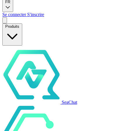
FR
Se connecter
S'inscrire
Produits
SeaChat