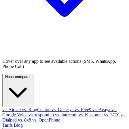
Hover over any app to see available actions (SMS, WhatsApp,
Phone Call)
Nous comparer
vs. Aircall
vs. RingCentral
vs. Genesys
vs. Five9
vs. Avaya
vs.
Google Voice
vs. respond.io
vs. Intercom
vs. Kustomer
vs. 3CX
vs.
Dialpad
vs. 8x8
vs. OpenPhone
Tarifs
Blog