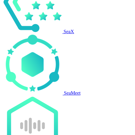
SeaX
SeaMeet