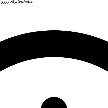
برای رزرو جلسه با نماینده هوش مصنوعی SeaVoice.