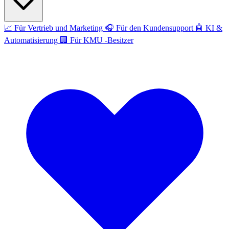
📈
Für Vertrieb und Marketing
🎧
Für den Kundensupport
🤖
KI &
Automatisierung
🏢
Für KMU -Besitzer