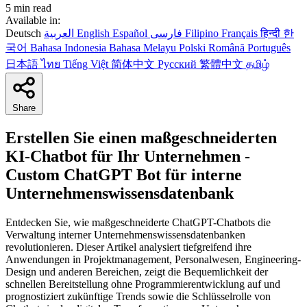
5 min read
Available in:
Deutsch
العربية
English
Español
فارسی
Filipino
Français
हिन्दी
한
국어
Bahasa Indonesia
Bahasa Melayu
Polski
Română
Português
日本語
ไทย
Tiếng Việt
简体中文
Русский
繁體中文
தமிழ்
Share
Erstellen Sie einen maßgeschneiderten
KI-Chatbot für Ihr Unternehmen -
Custom ChatGPT Bot für interne
Unternehmenswissensdatenbank
Entdecken Sie, wie maßgeschneiderte ChatGPT-Chatbots die
Verwaltung interner Unternehmenswissensdatenbanken
revolutionieren. Dieser Artikel analysiert tiefgreifend ihre
Anwendungen in Projektmanagement, Personalwesen, Engineering-
Design und anderen Bereichen, zeigt die Bequemlichkeit der
schnellen Bereitstellung ohne Programmierentwicklung auf und
prognostiziert zukünftige Trends sowie die Schlüsselrolle von