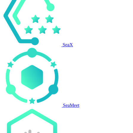
SeaX
SeaMeet