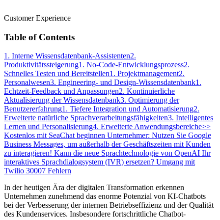
Customer Experience
Table of Contents
1. Interne Wissensdatenbank-Assistenten
2.
Produktivitätssteigerung
1. No-Code-Entwicklungsprozess
2.
Schnelles Testen und Bereitstellen
1. Projektmanagement
2.
Personalwesen
3. Engineering- und Design-Wissensdatenbank
1.
Echtzeit-Feedback und Anpassungen
2. Kontinuierliche
Aktualisierung der Wissensdatenbank
3. Optimierung der
Benutzererfahrung
1. Tiefere Integration und Automatisierung
2.
Erweiterte natürliche Sprachverarbeitungsfähigkeiten
3. Intelligentes
Lernen und Personalisierung
4. Erweiterte Anwendungsbereiche
>>
Kostenlos mit SeaChat beginnen
Unternehmer: Nutzen Sie Google
Business Messages, um außerhalb der Geschäftszeiten mit Kunden
zu interagieren!
Kann die neue Sprachtechnologie von OpenAI Ihr
interaktives Sprachdialogsystem (IVR) ersetzen?
Umgang mit
Twilio 30007 Fehlern
In der heutigen Ära der digitalen Transformation erkennen
Unternehmen zunehmend das enorme Potenzial von KI-Chatbots
bei der Verbesserung der internen Betriebseffizienz und der Qualität
des Kundenservices. Insbesondere fortschrittliche Chatbot-