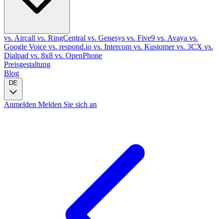
vs. Aircall
vs. RingCentral
vs. Genesys
vs. Five9
vs. Avaya
vs.
Google Voice
vs. respond.io
vs. Intercom
vs. Kustomer
vs. 3CX
vs.
Dialpad
vs. 8x8
vs. OpenPhone
Preisgestaltung
Blog
DE
Anmelden
Melden Sie sich an