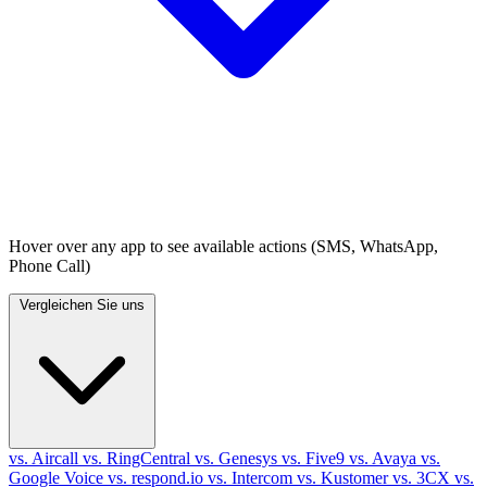
Hover over any app to see available actions (SMS, WhatsApp,
Phone Call)
Vergleichen Sie uns
vs. Aircall
vs. RingCentral
vs. Genesys
vs. Five9
vs. Avaya
vs.
Google Voice
vs. respond.io
vs. Intercom
vs. Kustomer
vs. 3CX
vs.