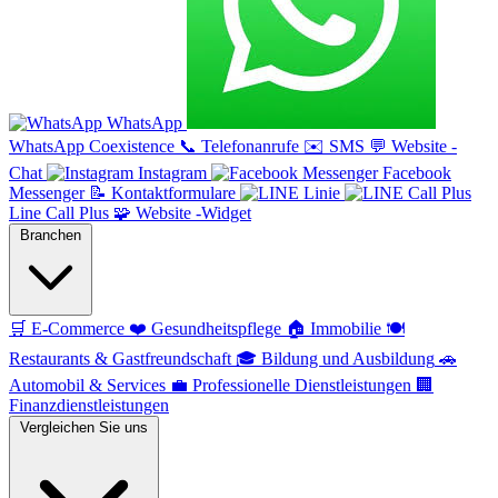
WhatsApp
WhatsApp Coexistence
📞
Telefonanrufe
✉️
SMS
💬
Website -
Chat
Instagram
Facebook
Messenger
📝
Kontaktformulare
Linie
Line Call Plus
🧩
Website -Widget
Branchen
🛒
E-Commerce
❤️
Gesundheitspflege
🏠
Immobilie
🍽️
Restaurants & Gastfreundschaft
🎓
Bildung und Ausbildung
🚗
Automobil & Services
💼
Professionelle Dienstleistungen
🏢
Finanzdienstleistungen
Vergleichen Sie uns