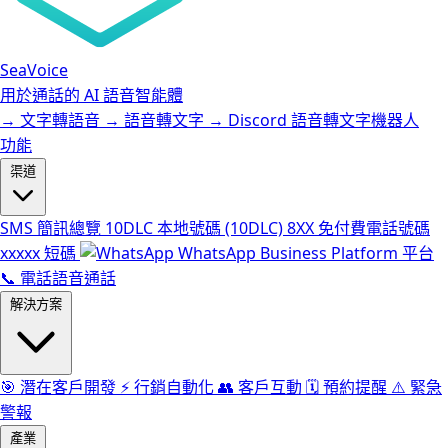
SeaVoice
用於通話的 AI 語音智能體
→
文字轉語音
→
語音轉文字
→
Discord 語音轉文字機器人
功能
渠道
SMS
簡訊總覽
10DLC
本地號碼 (10DLC)
8XX
免付費電話號碼
xxxxx
短碼
WhatsApp Business Platform 平台
📞
電話語音通話
解決方案
🎯
潛在客戶開發
⚡️
行銷自動化
👥
客戶互動
🗓️
預約提醒
⚠️
緊急
警報
產業