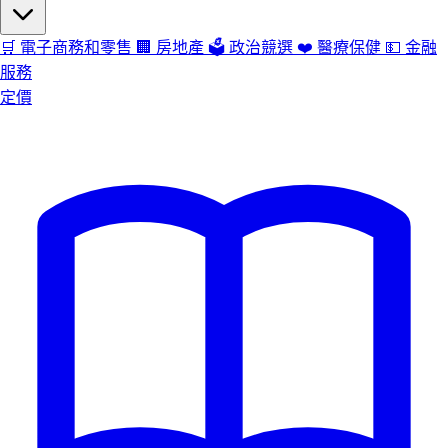
🛒
電子商務和零售
🏢
房地產
🗳️
政治競選
❤️
醫療保健
💵
金融
服務
定價