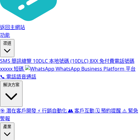
返回主網站
功能
渠道
SMS
簡訊總覽
10DLC
本地號碼 (10DLC)
8XX
免付費電話號碼
xxxxx
短碼
WhatsApp Business Platform 平台
📞
電話語音通話
解決方案
🎯
潛在客戶開發
⚡️
行銷自動化
👥
客戶互動
🗓️
預約提醒
⚠️
緊急
警報
產業