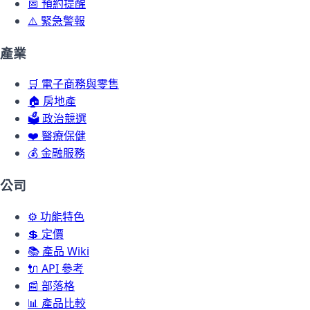
📅
預約提醒
⚠️
緊急警報
產業
🛒
電子商務與零售
🏠
房地產
🗳️
政治競選
❤️
醫療保健
💰
金融服務
公司
⚙️
功能特色
💲
定價
📚
產品 Wiki
🔌
API 參考
📰
部落格
📊
產品比較