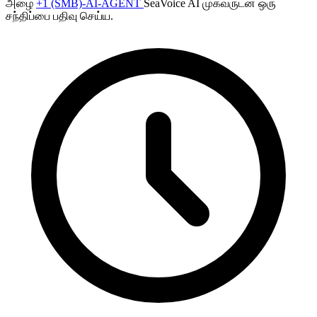
அழை
+1 (SMB)-AI-AGENT
SeaVoice AI முகவருடன் ஒரு
சந்திப்பை பதிவு செய்ய.