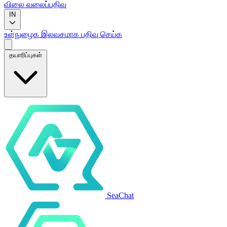
விலை
வலைப்பதிவு
IN
உள்நுழைக
இலவசமாக பதிவு செய்க
தயாரிப்புகள்
SeaChat