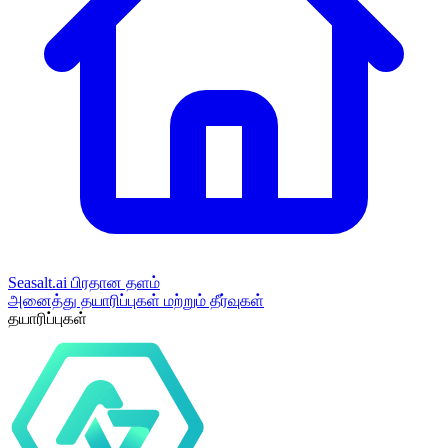
Seasalt.ai பிரதான தளம்
அனைத்து தயாரிப்புகள் மற்றும் தீர்வுகள்
தயாரிப்புகள்