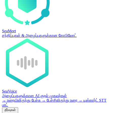
SeaMeet
சந்திப்புகள் & அழைப்புகளுக்கான கோபிலோட்
SeaVoice
அழைப்புகளுக்கான AI குரல் முகவர்கள்
→
உரையிலிருந்து பேச்சு
→
பேச்சிலிருந்து உரை
→
டிஸ்கார்ட் STT
பாட்
தீர்வுகள்