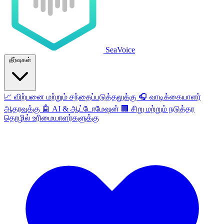
SeaVoice
தீர்வுகள்
📈
விற்பனை மற்றும் சந்தைப்படுத்தலுக்கு
🎧
வாடிக்கையாளர்
ஆதரவுக்கு
🤖
AI & ஆட்டோமேஷன்
🏢
சிறு மற்றும் நடுத்தர
தொழில் உரிமையாளர்களுக்கு