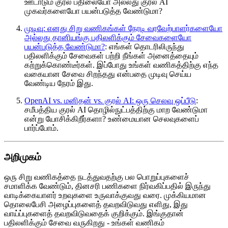
ஊடாடும் குரல் பதிலையோ அல்லது குரல் AI
முகவர்களையோ பயன்படுத்த வேண்டுமா?
முடிவு: எனது சிறு வணிகங்கள் நேரடி வரவேற்பாளர்களையோ
அல்லது தானியங்கு பதிலளிக்கும் சேவைகளையோ
பயன்படுத்த வேண்டுமா?
: எங்கள் தொடரிலிருந்து
பதிலளிக்கும் சேவைகள் பற்றி நீங்கள் அனைத்தையும்
கற்றுக்கொண்டீர்கள். இப்போது உங்கள் வணிகத்திற்கு எந்த
வகையான சேவை சிறந்தது என்பதை முடிவு செய்ய
வேண்டிய நேரம் இது.
OpenAI vs. மனிதன் vs. குரல் AI: ஒரு செலவு ஒப்பீடு
:
சமீபத்திய குரல் AI தொழில்நுட்பத்திற்கு மாற வேண்டுமா
என்று யோசிக்கிறீர்களா? உண்மையான செலவுகளைப்
பார்ப்போம்.
அறிமுகம்
ஒரு சிறு வணிகத்தை நடத்துவதற்கு பல பொறுப்புகளைச்
சமாளிக்க வேண்டும், தினசரி பணிகளை நிர்வகிப்பதில் இருந்து
வாடிக்கையாளர் உறவுகளை உருவாக்குவது வரை. முக்கியமான
தொலைபேசி அழைப்புகளைத் தவறவிடுவது எளிது, இது
வாய்ப்புகளைத் தவறவிடுவதைக் குறிக்கும். இங்குதான்
பதிலளிக்கும் சேவை வருகிறது - உங்கள் வணிகம்