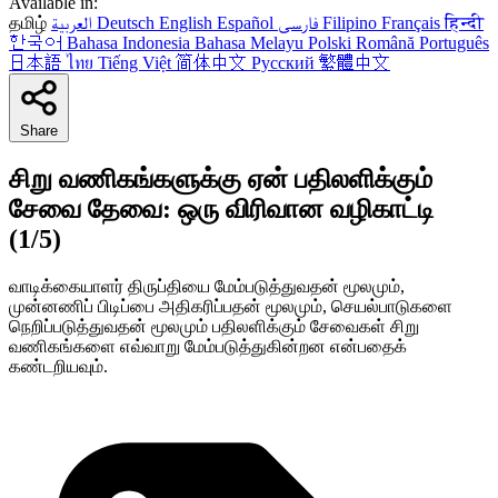
Available in:
தமிழ்
العربية
Deutsch
English
Español
فارسی
Filipino
Français
हिन्दी
한국어
Bahasa Indonesia
Bahasa Melayu
Polski
Română
Português
日本語
ไทย
Tiếng Việt
简体中文
Русский
繁體中文
Share
சிறு வணிகங்களுக்கு ஏன் பதிலளிக்கும்
சேவை தேவை: ஒரு விரிவான வழிகாட்டி
(1/5)
வாடிக்கையாளர் திருப்தியை மேம்படுத்துவதன் மூலமும்,
முன்னணிப் பிடிப்பை அதிகரிப்பதன் மூலமும், செயல்பாடுகளை
நெறிப்படுத்துவதன் மூலமும் பதிலளிக்கும் சேவைகள் சிறு
வணிகங்களை எவ்வாறு மேம்படுத்துகின்றன என்பதைக்
கண்டறியவும்.