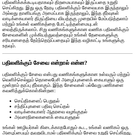
பதிலளிக்கக்கூடியதாகவும் திறமையாகவும் இருப்பதை உறுதி
செய்கிறது. இது ஒரு நேரடி பதிலளிக்கும் சேவையாக இருந்தாலும்
அல்லது தானியங்கு அமைப்பாக இருந்தாலும், இந்த தீர்வுகள்
வாடிக்கையாளர் திருப்தியை வியத்தகு முறையில் மேம்படுத்தலாம்
மற்றும் உங்கள் வணிகத்தை போட்டித்தன்மையுடன்
வைத்திருக்கலாம். சிறு வணிகங்களுக்கான வணிக பதிலளிக்கும்
சேவைகளின் முக்கியத்துவத்தையும் உங்கள் தேவைகளுக்கு
சரியானதைத் தேர்ந்தெடுப்பதையும் இந்த வழிகாட்டி உங்களுக்கு
உதவும்.
பதிலளிக்கும் சேவை என்றால் என்ன?
பதிலளிக்கும் சேவை என்பது வணிகங்களுக்கான உள்வரும் மற்றும்
வெளிச்செல்லும் தொலைபேசி அழைப்புகளைக் கையாளும் ஒரு
மூன்றாம் தரப்பு தீர்வாகும். இந்த சேவைகள் பல்வேறு பணிகளை
கவனித்துக்கொள்கின்றன:
செய்திகளைப் பெறுதல்
சந்திப்புகளை பதிவு செய்தல்
வாடிக்கையாளர் ஆதரவை வழங்குதல்
அவசரநிலைகளைக் கையாளுதல்
உங்கள் ஊழியர்கள் கிடைக்காதபோதும் கூட, உங்கள் வணிகம் ஒரு
அழைப்பையும் தவறவிடாமல் பதிலளிக்கும் சேவை உறுதி செய்கிறது.