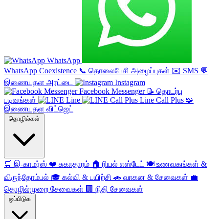
WhatsApp
WhatsApp Coexistence
📞
தொலைபேசி அழைப்புகள்
✉️
SMS
💬
இணையதள அரட்டை
Instagram
Facebook Messenger
📝
தொடர்பு
படிவங்கள்
Line
Line Call Plus
🧩
இணையதள விட்ஜெட்
தொழில்கள்
🛒
இ-காமர்ஸ்
❤️
சுகாதாரம்
🏠
ரியல் எஸ்டேட்
🍽️
உணவகங்கள் &
விருந்தோம்பல்
🎓
கல்வி & பயிற்சி
🚗
வாகன & சேவைகள்
💼
தொழில்முறை சேவைகள்
🏢
நிதி சேவைகள்
ஒப்பிடுக