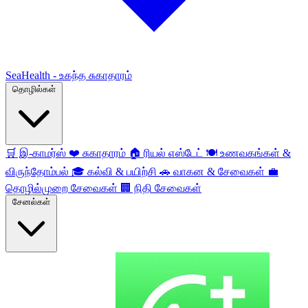
SeaHealth - உகந்த சுகாதாரம்
தொழில்கள்
🛒
இ-காமர்ஸ்
❤️
சுகாதாரம்
🏠
ரியல் எஸ்டேட்
🍽️
உணவகங்கள் &
விருந்தோம்பல்
🎓
கல்வி & பயிற்சி
🚗
வாகன & சேவைகள்
💼
தொழில்முறை சேவைகள்
🏢
நிதி சேவைகள்
சேனல்கள்