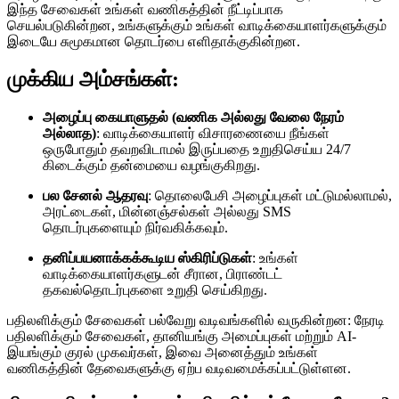
இந்த சேவைகள் உங்கள் வணிகத்தின் நீட்டிப்பாக
செயல்படுகின்றன, உங்களுக்கும் உங்கள் வாடிக்கையாளர்களுக்கும்
இடையே சுமூகமான தொடர்பை எளிதாக்குகின்றன.
முக்கிய அம்சங்கள்:
அழைப்பு கையாளுதல் (வணிக அல்லது வேலை நேரம்
அல்லாத)
: வாடிக்கையாளர் விசாரணையை நீங்கள்
ஒருபோதும் தவறவிடாமல் இருப்பதை உறுதிசெய்ய 24/7
கிடைக்கும் தன்மையை வழங்குகிறது.
பல சேனல் ஆதரவு
: தொலைபேசி அழைப்புகள் மட்டுமல்லாமல்,
அரட்டைகள், மின்னஞ்சல்கள் அல்லது SMS
தொடர்புகளையும் நிர்வகிக்கவும்.
தனிப்பயனாக்கக்கூடிய ஸ்கிரிப்டுகள்
: உங்கள்
வாடிக்கையாளர்களுடன் சீரான, பிராண்டட்
தகவல்தொடர்புகளை உறுதி செய்கிறது.
பதிலளிக்கும் சேவைகள் பல்வேறு வடிவங்களில் வருகின்றன: நேரடி
பதிலளிக்கும் சேவைகள், தானியங்கு அமைப்புகள் மற்றும் AI-
இயங்கும் குரல் முகவர்கள், இவை அனைத்தும் உங்கள்
வணிகத்தின் தேவைகளுக்கு ஏற்ப வடிவமைக்கப்பட்டுள்ளன.