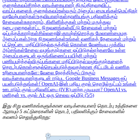
குறைக்கவும்
சிறந்த வாடிக்கையாளர் திருப்தி
தவறவிட்ட
வாய்ப்புகளைக் குறைக்கவும்
உள்வரும் அழைப்பு மையங்கள்
மெய்நிகர்
வரவேற்பாளர்கள்/உதவியாளர்கள்
தானியங்கு பதிலளிக்கும்
சேவைகள்
சுகாதாரம், கிளினிக்குகள் மற்றும் மருத்துவ
நடைமுறைகள்
சட்ட நிறுவனங்கள்
வீட்டு சேவைகள் மற்றும்
ஒப்பந்தக்காரர்கள்
சில்லறை
இ-காமர்ஸ்
சொத்து மேலாண்மை
மத
அமைப்புகள்
அரசு நிறுவனங்கள்
உங்கள் வணிகத் தேவைகள் மற்றும்
பட்ஜெட்டை மதிப்பிடுதல்
கருத்தில் கொள்ள வேண்டிய முக்கிய
அம்சங்கள்
சேவை வழங்குநர்களை ஒப்பிடுதல்
ஏற்கனவே உள்ள
அமைப்புகளுடன் ஒருங்கிணைப்பு
பயிற்சி மற்றும்
பணியமர்த்தல்
விருப்பங்களை மதிப்பிடுதல்:
வழங்குநர்களைத்
தொடர்புகொள்ளுதல்
செயல்படுத்துவதற்கான திட்டமிடல்
வணிக
உரிமையாளர்களே: வேலை நேரத்திற்குப் பிறகும்
வாடிக்கையாளர்களுடன் ஈடுபட Google Business Messages-ஐப்
பயன்படுத்துங்கள்!
OpenAI-இன் புதிய குரல் தொழில்நுட்பம் உங்கள்
ஊடாடும் குரல் பதிலளிப்பை (IVR) மாற்ற முடியுமா?
OpenAI vs.
மனிதன் vs. குரல் AI: ஒரு செலவு ஒப்பீடு (5/5)
இது சிறு வணிகங்களுக்கான வாடிக்கையாளர் தொடர்பு உத்திகளை
ஆராயும் 5 கட்டுரைகளின் தொடர், பதிலளிக்கும் சேவைகளில்
கவனம் செலுத்துகிறது: