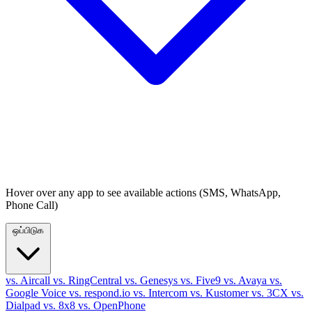
Hover over any app to see available actions (SMS, WhatsApp,
Phone Call)
ஒப்பிடுக
vs. Aircall
vs. RingCentral
vs. Genesys
vs. Five9
vs. Avaya
vs.
Google Voice
vs. respond.io
vs. Intercom
vs. Kustomer
vs. 3CX
vs.
Dialpad
vs. 8x8
vs. OpenPhone