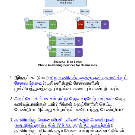
(இந்தக் கட்டுரை)
சிறு வணிகங்களுக்கு ஏன் பதிலளிக்கும்
சேவை தேவை?
: பதிலளிக்கும் சேவைகளின்
முக்கியத்துவத்தையும் நன்மைகளையும் கண்டறியவும்.
அவுட்சோர்சிங் vs. உள்நாட்டு நேரடி வரவேற்பாளர்கள்
: நேரடி
வரவேற்பாளர்கள் யார்? நீங்கள் அவுட்சோர்ஸ் செய்ய
வேண்டுமா அல்லது உள்நாட்டில் பணியமர்த்த வேண்டுமா?
தானியங்கு தொலைபேசி பதிலளிக்கும் அமைப்புகள்
(ஊடாடும் குரல் பதில் IVR vs. குரல் AI முகவர்கள்)
:
தானியங்கு பதிலளிக்கும் சேவை என்றால் என்ன? நீங்கள்