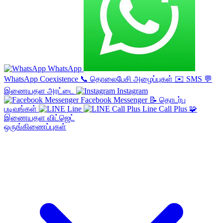
WhatsApp
WhatsApp Coexistence
📞
தொலைபேசி அழைப்புகள்
✉️
SMS
💬
இணையதள அரட்டை
Instagram
Facebook Messenger
📝
தொடர்பு
படிவங்கள்
Line
Line Call Plus
🧩
இணையதள விட்ஜெட்
ஒருங்கிணைப்புகள்