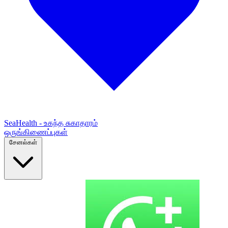
SeaHealth - உகந்த சுகாதாரம்
ஒருங்கிணைப்புகள்
சேனல்கள்