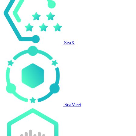
SeaX
SeaMeet