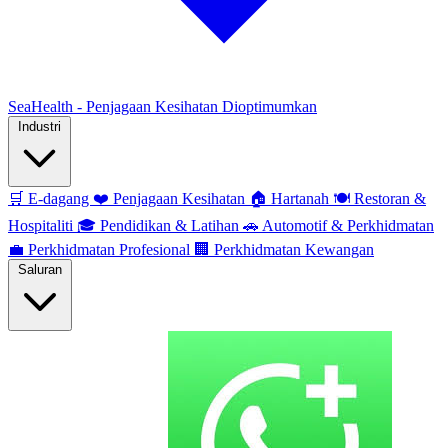
SeaHealth - Penjagaan Kesihatan Dioptimumkan
Industri
🛒
E-dagang
❤️
Penjagaan Kesihatan
🏠
Hartanah
🍽️
Restoran &
Hospitaliti
🎓
Pendidikan & Latihan
🚗
Automotif & Perkhidmatan
💼
Perkhidmatan Profesional
🏢
Perkhidmatan Kewangan
Saluran