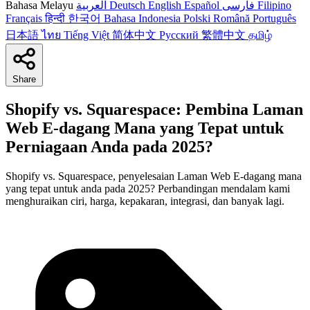
Bahasa Melayu
العربية
Deutsch
English
Español
فارسی
Filipino
Français
हिन्दी
한국어
Bahasa Indonesia
Polski
Română
Português
日本語
ไทย
Tiếng Việt
简体中文
Русский
繁體中文
தமிழ்
Share
Shopify vs. Squarespace: Pembina Laman
Web E-dagang Mana yang Tepat untuk
Perniagaan Anda pada 2025?
Shopify vs. Squarespace, penyelesaian Laman Web E-dagang mana
yang tepat untuk anda pada 2025? Perbandingan mendalam kami
menghuraikan ciri, harga, kepakaran, integrasi, dan banyak lagi.