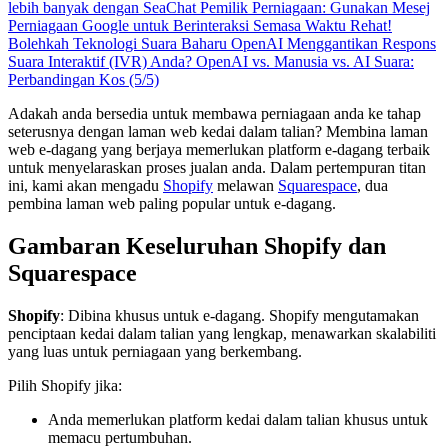
lebih banyak dengan SeaChat
Pemilik Perniagaan: Gunakan Mesej
Perniagaan Google untuk Berinteraksi Semasa Waktu Rehat!
Bolehkah Teknologi Suara Baharu OpenAI Menggantikan Respons
Suara Interaktif (IVR) Anda?
OpenAI vs. Manusia vs. AI Suara:
Perbandingan Kos (5/5)
Adakah anda bersedia untuk membawa perniagaan anda ke tahap
seterusnya dengan laman web kedai dalam talian? Membina laman
web e-dagang yang berjaya memerlukan platform e-dagang terbaik
untuk menyelaraskan proses jualan anda. Dalam pertempuran titan
ini, kami akan mengadu
Shopify
melawan
Squarespace
, dua
pembina laman web paling popular untuk e-dagang.
Gambaran Keseluruhan Shopify dan
Squarespace
Shopify
: Dibina khusus untuk e-dagang. Shopify mengutamakan
penciptaan kedai dalam talian yang lengkap, menawarkan skalabiliti
yang luas untuk perniagaan yang berkembang.
Pilih Shopify jika:
Anda memerlukan platform kedai dalam talian khusus untuk
memacu pertumbuhan.