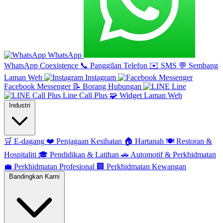
WhatsApp
WhatsApp Coexistence
📞
Panggilan Telefon
✉️
SMS
💬
Sembang
Laman Web
Instagram
Facebook Messenger
📝
Borang Hubungan
Line
Line Call Plus
🧩
Widget Laman Web
Industri
🛒
E-dagang
❤️
Penjagaan Kesihatan
🏠
Hartanah
🍽️
Restoran &
Hospitaliti
🎓
Pendidikan & Latihan
🚗
Automotif & Perkhidmatan
💼
Perkhidmatan Profesional
🏢
Perkhidmatan Kewangan
Bandingkan Kami