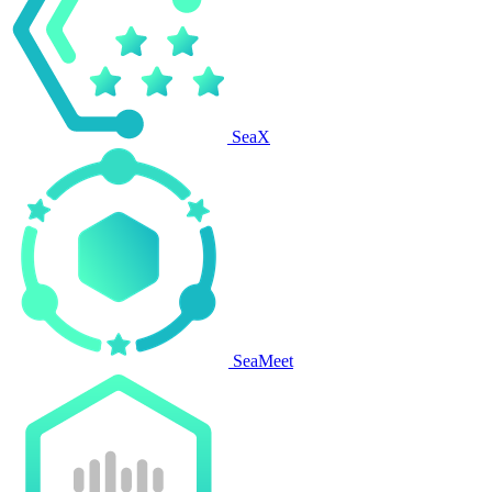
SeaX
SeaMeet