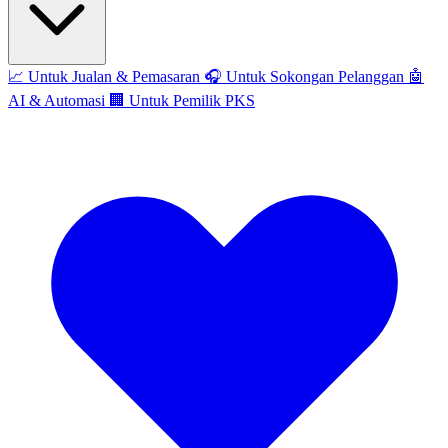
📈
Untuk Jualan & Pemasaran
🎧
Untuk Sokongan Pelanggan
🤖
AI & Automasi
🏢
Untuk Pemilik PKS