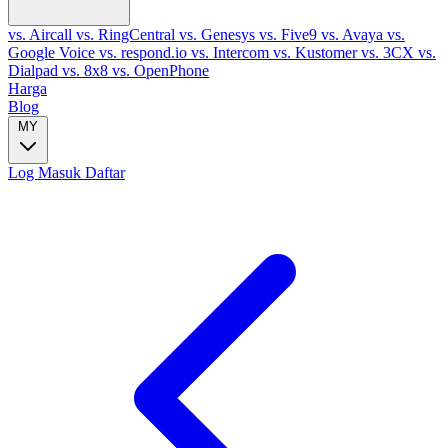
vs. Aircall
vs. RingCentral
vs. Genesys
vs. Five9
vs. Avaya
vs.
Google Voice
vs. respond.io
vs. Intercom
vs. Kustomer
vs. 3CX
vs.
Dialpad
vs. 8x8
vs. OpenPhone
Harga
Blog
MY
Log Masuk
Daftar