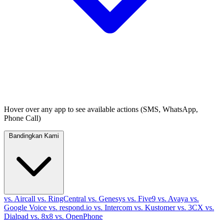
Hover over any app to see available actions (SMS, WhatsApp,
Phone Call)
Bandingkan Kami
vs. Aircall
vs. RingCentral
vs. Genesys
vs. Five9
vs. Avaya
vs.
Google Voice
vs. respond.io
vs. Intercom
vs. Kustomer
vs. 3CX
vs.
Dialpad
vs. 8x8
vs. OpenPhone