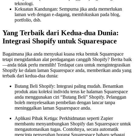
teknologi.
Kekuatan Kandungan: Sempurna jika anda memerlukan
laman web dengan e-dagang, memfokuskan pada blog,
portfolio, dsb.
Yang Terbaik dari Kedua-dua Dunia:
Integrasi Shopify untuk Squarespace
Bagaimana jika anda menyukai kuasa reka bentuk Squarespace
tetapi mengidamkan alat perdagangan canggih Shopify? Berita baik
—anda tidak perlu memilih! Terdapat cara untuk mengintegrasikan
Shopify ke dalam laman Squarespace anda, memberikan anda yang
terbaik dari kedua-dua dunia:
Butang Beli Shopify: Integrasi paling mudah. Benamkan
produk atau koleksi individu terus ke halaman Squarespace
anda menggunakan ciri “Butang Beli” Shopify. Pelanggan
boleh menyelesaikan pembelian dengan lancar tanpa
meninggalkan laman Squarespace anda.
Aplikasi Pihak Ketiga: Perkhidmatan seperti Zapier
membantu menyambungkan Shopify dan Squarespace untuk
mengautomasikan tugas. Contohnya, secara automatik
mencipta penyerahan borang Squarespace baharu sebagai