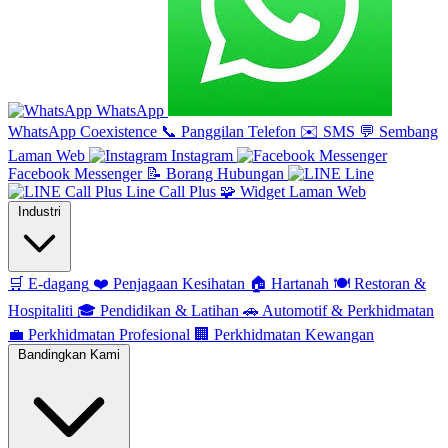
WhatsApp
WhatsApp Coexistence
📞
Panggilan Telefon
✉️
SMS
💬
Sembang
Laman Web
Instagram
Facebook Messenger
📝
Borang Hubungan
Line
Line Call Plus
🧩
Widget Laman Web
Industri
🛒
E-dagang
❤️
Penjagaan Kesihatan
🏠
Hartanah
🍽️
Restoran &
Hospitaliti
🎓
Pendidikan & Latihan
🚗
Automotif & Perkhidmatan
💼
Perkhidmatan Profesional
🏢
Perkhidmatan Kewangan
Bandingkan Kami