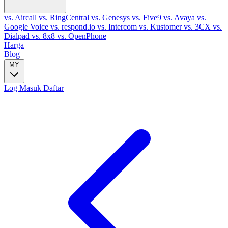
vs. Aircall
vs. RingCentral
vs. Genesys
vs. Five9
vs. Avaya
vs.
Google Voice
vs. respond.io
vs. Intercom
vs. Kustomer
vs. 3CX
vs.
Dialpad
vs. 8x8
vs. OpenPhone
Harga
Blog
MY
Log Masuk
Daftar