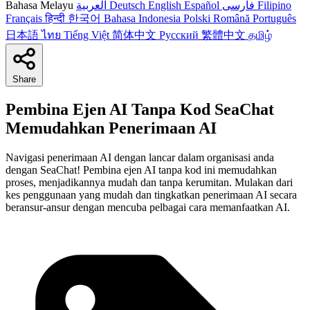
Bahasa Melayu
العربية
Deutsch
English
Español
فارسی
Filipino
Français
हिन्दी
한국어
Bahasa Indonesia
Polski
Română
Português
日本語
ไทย
Tiếng Việt
简体中文
Русский
繁體中文
தமிழ்
Share
Pembina Ejen AI Tanpa Kod SeaChat
Memudahkan Penerimaan AI
Navigasi penerimaan AI dengan lancar dalam organisasi anda
dengan SeaChat! Pembina ejen AI tanpa kod ini memudahkan
proses, menjadikannya mudah dan tanpa kerumitan. Mulakan dari
kes penggunaan yang mudah dan tingkatkan penerimaan AI secara
beransur-ansur dengan mencuba pelbagai cara memanfaatkan AI.