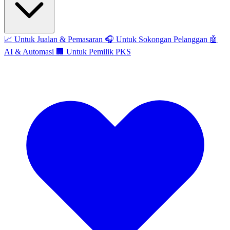
📈
Untuk Jualan & Pemasaran
🎧
Untuk Sokongan Pelanggan
🤖
AI & Automasi
🏢
Untuk Pemilik PKS