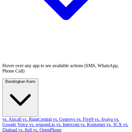
Hover over any app to see available actions (SMS, WhatsApp,
Phone Call)
Bandingkan Kami
vs. Aircall
vs. RingCentral
vs. Genesys
vs. Five9
vs. Avaya
vs.
Google Voice
vs. respond.io
vs. Intercom
vs. Kustomer
vs. 3CX
vs.
Dialpad
vs. 8x8
vs. OpenPhone