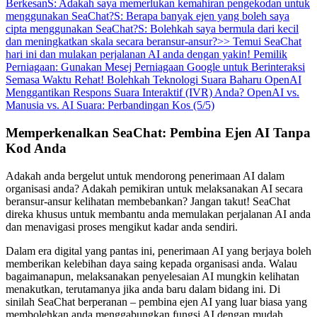
Berkesan
S: Adakah saya memerlukan kemahiran pengekodan untuk
menggunakan SeaChat?
S: Berapa banyak ejen yang boleh saya
cipta menggunakan SeaChat?
S: Bolehkah saya bermula dari kecil
dan meningkatkan skala secara beransur-ansur?
>> Temui SeaChat
hari ini dan mulakan perjalanan AI anda dengan yakin!
Pemilik
Perniagaan: Gunakan Mesej Perniagaan Google untuk Berinteraksi
Semasa Waktu Rehat!
Bolehkah Teknologi Suara Baharu OpenAI
Menggantikan Respons Suara Interaktif (IVR) Anda?
OpenAI vs.
Manusia vs. AI Suara: Perbandingan Kos (5/5)
Memperkenalkan SeaChat: Pembina Ejen AI Tanpa
Kod Anda
Adakah anda bergelut untuk mendorong penerimaan AI dalam
organisasi anda? Adakah pemikiran untuk melaksanakan AI secara
beransur-ansur kelihatan membebankan? Jangan takut! SeaChat
direka khusus untuk membantu anda memulakan perjalanan AI anda
dan menavigasi proses mengikut kadar anda sendiri.
Dalam era digital yang pantas ini, penerimaan AI yang berjaya boleh
memberikan kelebihan daya saing kepada organisasi anda. Walau
bagaimanapun, melaksanakan penyelesaian AI mungkin kelihatan
menakutkan, terutamanya jika anda baru dalam bidang ini. Di
sinilah SeaChat berperanan – pembina ejen AI yang luar biasa yang
membolehkan anda menggabungkan fungsi AI dengan mudah,