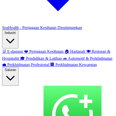
SeaHealth - Penjagaan Kesihatan Dioptimumkan
Industri
🛒
E-dagang
❤️
Penjagaan Kesihatan
🏠
Hartanah
🍽️
Restoran &
Hospitaliti
🎓
Pendidikan & Latihan
🚗
Automotif & Perkhidmatan
💼
Perkhidmatan Profesional
🏢
Perkhidmatan Kewangan
Saluran