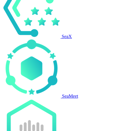
SeaX
SeaMeet