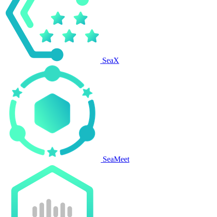
SeaX
SeaMeet