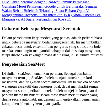
>>Mulakan percuma dengan SeaMeet
Pemilik Perniagaan:
Gunakan Mesej Perniagaan Google untuk Berinteraksi Semasa
Waktu Rehat!
Bolehkah Teknologi Suara Baharu OpenAI
Menggantikan Respons Suara Interaktif (IVR) Anda?
OpenAI vs.
Manusia vs. AI Suara: Perbandingan Kos (5/5)
Cabaran Beberapa Mesyuarat Serentak
Dalam persekitaran kerja moden yang pantas, adalah perkara biasa
untuk beberapa mesyuarat berlangsung serentak. Ini menimbulkan
cabaran besar untuk eksekutif dan pengurus yang sibuk. Jika boleh,
mereka semua ingin mengambil bahagian dalam setiap mesyuarat,
tetapi disebabkan kekangan masa dan fizikal, ini selalunya mustahil.
Penyelesaian SeaMeet
Di sinilah SeaMeet memainkan peranan. Sebagai pembantu
mesyuarat termaju, SeaMeet boleh menjana transkrip, rekod
mesyuarat, dan ringkasan secara automatik. Ini bermakna bahawa
walaupun eksekutif dan pengurus tidak dapat menghadiri semua
mesyuarat secara peribadi, mereka boleh menjejaki kemajuan dan
perkara utama mesyuarat secara masa nyata melalui bahan yang
dijana secara automatik ini, dengan itu mengekalkan pemahaman
komprehensif tentang kemajuan syarikat.