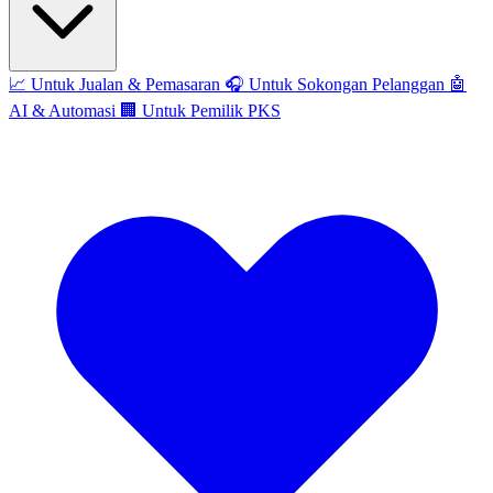
📈
Untuk Jualan & Pemasaran
🎧
Untuk Sokongan Pelanggan
🤖
AI & Automasi
🏢
Untuk Pemilik PKS