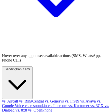
Hover over any app to see available actions (SMS, WhatsApp,
Phone Call)
Bandingkan Kami
vs. Aircall
vs. RingCentral
vs. Genesys
vs. Five9
vs. Avaya
vs.
Google Voice
vs. respond.io
vs. Intercom
vs. Kustomer
vs. 3CX
vs.
Dialpad
vs. 8x8
vs. OpenPhone