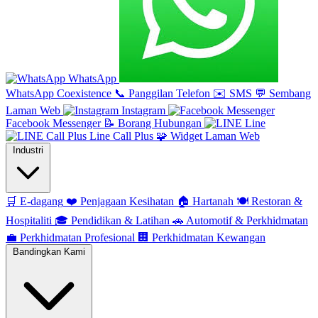
WhatsApp
WhatsApp Coexistence
📞
Panggilan Telefon
✉️
SMS
💬
Sembang
Laman Web
Instagram
Facebook Messenger
📝
Borang Hubungan
Line
Line Call Plus
🧩
Widget Laman Web
Industri
🛒
E-dagang
❤️
Penjagaan Kesihatan
🏠
Hartanah
🍽️
Restoran &
Hospitaliti
🎓
Pendidikan & Latihan
🚗
Automotif & Perkhidmatan
💼
Perkhidmatan Profesional
🏢
Perkhidmatan Kewangan
Bandingkan Kami