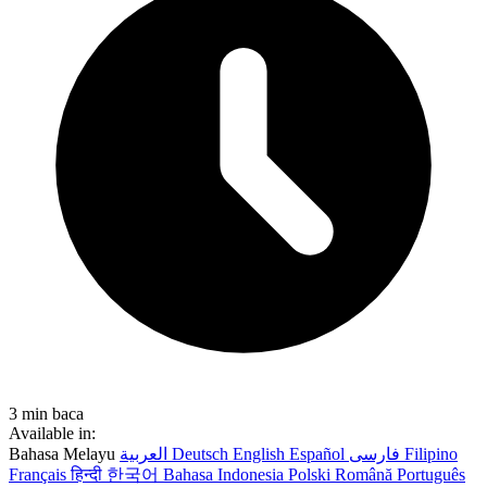
3 min baca
Available in:
Bahasa Melayu
العربية
Deutsch
English
Español
فارسی
Filipino
Français
हिन्दी
한국어
Bahasa Indonesia
Polski
Română
Português