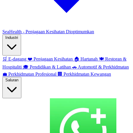
SeaHealth - Penjagaan Kesihatan Dioptimumkan
Industri
🛒
E-dagang
❤️
Penjagaan Kesihatan
🏠
Hartanah
🍽️
Restoran &
Hospitaliti
🎓
Pendidikan & Latihan
🚗
Automotif & Perkhidmatan
💼
Perkhidmatan Profesional
🏢
Perkhidmatan Kewangan
Saluran