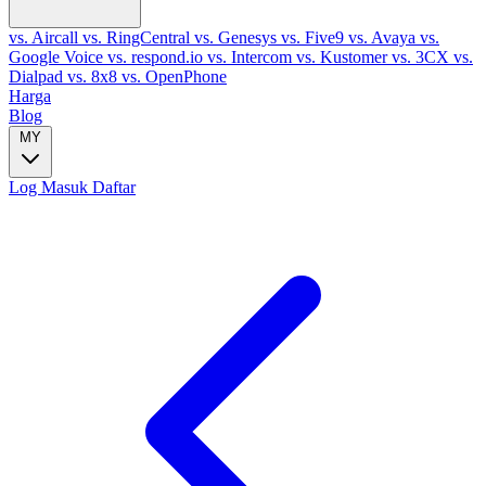
vs. Aircall
vs. RingCentral
vs. Genesys
vs. Five9
vs. Avaya
vs.
Google Voice
vs. respond.io
vs. Intercom
vs. Kustomer
vs. 3CX
vs.
Dialpad
vs. 8x8
vs. OpenPhone
Harga
Blog
MY
Log Masuk
Daftar