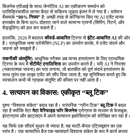
बिजनेस एपीआई के साथ जेनरेटिव AI का एकीकरण समर्थन को
प्रतिक्रियाशील लागत केंद्र से सक्रिय जुड़ाव इंजन में ले गया है। वर्तमान
बेंचमार्क
“80% नियम”
है: अच्छी तरह से कॉन्फ़िगर किए गए AI एजेंट मानव
हस्तक्षेप के बिना 80% दोहराए जाने वाले सामान्य प्रश्नों (शिपिंग, रिटर्न, और
शेड्यूलिंग) को हल कर सकते हैं।
हालांकि, 2026 में बदलाव
कीवर्ड-आधारित
ट्रिगर से
इंटेंट-आधारित AI
की ओर
है। प्राकृतिक भाषा प्रोसेसिंग (NLP) का उपयोग करके, ये एजेंट संदर्भ और
भावना को समझते हैं।
तकनीकी अंतर्दृष्टि:
आधुनिक स्टैक्स अब मानव हस्तांतरण के लिए प्राथमिक
ट्रिगर के रूप में
सेंटीमेंट एनालिसिस
का उपयोग करते हैं। यदि AI ने निराशा
(नकारात्मक भावना) का पता लगाया, तो बातचीत को पूर्ण संदर्भ हस्तांतरण के
साथ तुरंत एक लाइव एजेंट को सौंप दिया जाता है, यह सुनिश्चित करते हुए कि
स्वचालन कभी भी ग्राहक संतुष्टि की कीमत पर नहीं आता है।
4. सत्यापन का विकास: एकीकृत “ब्लू टिक”
दृश्य “विश्वास संकेत” बदल रहा है। पारंपरिक “ग्रीन टिक”
ब्लू टिक
में बदल
रहा है क्योंकि मेटा
मेटा वेरिफाइड फॉर बिजनेस
प्रोग्राम के माध्यम से फेसबुक,
इंस्टाग्राम और व्हाट्सएप में अपने सत्यापन इकोसिस्टम को संरेखित कर रहा है।
यह सिर्फ एक सौंदर्य सुधार से ज्यादा है; यह मल्टी-चैनल एट्रिब्यूशन का एक
स्तंभ है। एक सत्यापित बैज एक महत्वपूर्ण विश्वास संकेत के रूप में कार्य करता