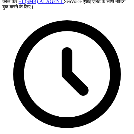
कॉल करें
+1 (SMB)-AI-AGENT
SeaVoice एआई एजेंट के साथ मीटिंग
बुक करने के लिए।