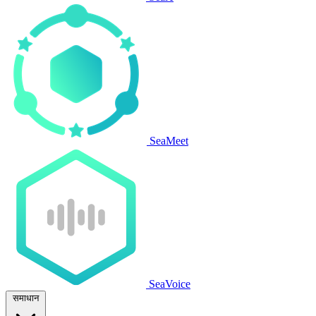
SeaMeet
SeaVoice
समाधान