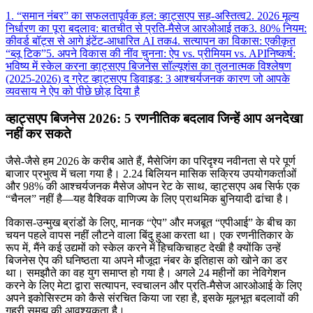
1. “समान नंबर” का सफलतापूर्वक हल: व्हाट्सएप सह-अस्तित्व
2. 2026 मूल्य
निर्धारण का पूरा बदलाव: बातचीत से प्रति-मैसेज आरओआई तक
3. 80% नियम:
कीवर्ड बॉट्स से आगे इंटेंट-आधारित AI तक
4. सत्यापन का विकास: एकीकृत
“ब्लू टिक”
5. अपने विकास की नींव चुनना: ऐप vs. प्रीमियम vs. API
निष्कर्ष:
भविष्य में स्केल करना
व्हाट्सएप बिजनेस सॉल्यूशंस का तुलनात्मक विश्लेषण
(2025-2026)
द ग्रेट व्हाट्सएप डिवाइड: 3 आश्चर्यजनक कारण जो आपके
व्यवसाय ने ऐप को पीछे छोड़ दिया है
व्हाट्सएप बिजनेस 2026: 5 रणनीतिक बदलाव जिन्हें आप अनदेखा
नहीं कर सकते
जैसे-जैसे हम 2026 के करीब आते हैं, मैसेजिंग का परिदृश्य नवीनता से परे पूर्ण
बाजार प्रभुत्व में चला गया है। 2.24 बिलियन मासिक सक्रिय उपयोगकर्ताओं
और 98% की आश्चर्यजनक मैसेज ओपन रेट के साथ, व्हाट्सएप अब सिर्फ एक
“चैनल” नहीं है—यह वैश्विक वाणिज्य के लिए प्राथमिक बुनियादी ढांचा है।
विकास-उन्मुख ब्रांडों के लिए, मानक “ऐप” और मजबूत “एपीआई” के बीच का
चयन पहले वापस नहीं लौटने वाला बिंदु हुआ करता था। एक रणनीतिकार के
रूप में, मैंने कई उद्यमों को स्केल करने में हिचकिचाहट देखी है क्योंकि उन्हें
बिजनेस ऐप की घनिष्ठता या अपने मौजूदा नंबर के इतिहास को खोने का डर
था। समझौते का वह युग समाप्त हो गया है। अगले 24 महीनों का नेविगेशन
करने के लिए मेटा द्वारा सत्यापन, स्वचालन और प्रति-मैसेज आरओआई के लिए
अपने इकोसिस्टम को कैसे संरचित किया जा रहा है, इसके मूलभूत बदलावों की
गहरी समझ की आवश्यकता है।