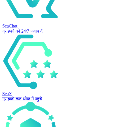
SeaChat
ग्राहकों को 24/7 जवाब दें
SeaX
ग्राहकों तक थोक में पहुंचें