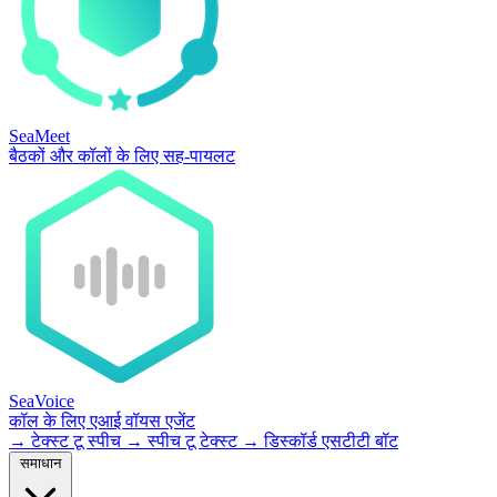
SeaMeet
बैठकों और कॉलों के लिए सह-पायलट
SeaVoice
कॉल के लिए एआई वॉयस एजेंट
→
टेक्स्ट टू स्पीच
→
स्पीच टू टेक्स्ट
→
डिस्कॉर्ड एसटीटी बॉट
समाधान