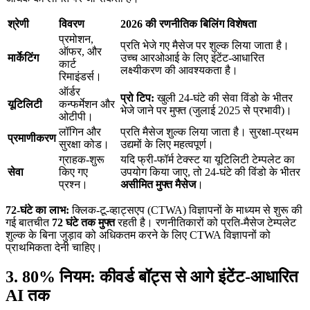
श्रेणी
विवरण
2026 की रणनीतिक बिलिंग विशेषता
प्रमोशन,
प्रति भेजे गए मैसेज पर शुल्क लिया जाता है।
ऑफर, और
मार्केटिंग
उच्च आरओआई के लिए इंटेंट-आधारित
कार्ट
लक्ष्यीकरण की आवश्यकता है।
रिमाइंडर्स।
ऑर्डर
प्रो टिप:
खुली 24-घंटे की सेवा विंडो के भीतर
यूटिलिटी
कन्फर्मेशन और
भेजे जाने पर मुफ्त (जुलाई 2025 से प्रभावी)।
ओटीपी।
लॉगिन और
प्रति मैसेज शुल्क लिया जाता है। सुरक्षा-प्रथम
प्रमाणीकरण
सुरक्षा कोड।
उद्यमों के लिए महत्वपूर्ण।
ग्राहक-शुरू
यदि फ्री-फॉर्म टेक्स्ट या यूटिलिटी टेम्पलेट का
सेवा
किए गए
उपयोग किया जाए, तो 24-घंटे की विंडो के भीतर
प्रश्न।
असीमित मुफ्त मैसेज
।
72-घंटे का लाभ:
क्लिक-टू-व्हाट्सएप (CTWA) विज्ञापनों के माध्यम से शुरू की
गई बातचीत
72 घंटे तक मुफ्त
रहती है। रणनीतिकारों को प्रति-मैसेज टेम्पलेट
शुल्क के बिना जुड़ाव को अधिकतम करने के लिए CTWA विज्ञापनों को
प्राथमिकता देनी चाहिए।
3. 80% नियम: कीवर्ड बॉट्स से आगे इंटेंट-आधारित
AI तक