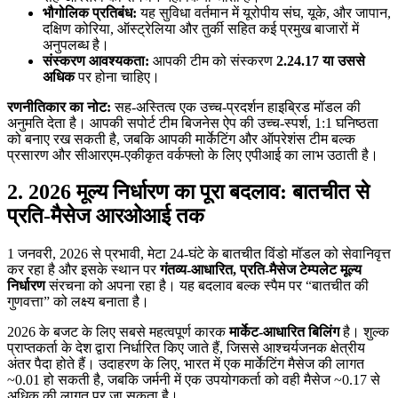
भौगोलिक प्रतिबंध:
यह सुविधा वर्तमान में यूरोपीय संघ, यूके, और जापान,
दक्षिण कोरिया, ऑस्ट्रेलिया और तुर्की सहित कई प्रमुख बाजारों में
अनुपलब्ध है।
संस्करण आवश्यकता:
आपकी टीम को संस्करण
2.24.17 या उससे
अधिक
पर होना चाहिए।
रणनीतिकार का नोट:
सह-अस्तित्व एक उच्च-प्रदर्शन हाइब्रिड मॉडल की
अनुमति देता है। आपकी सपोर्ट टीम बिजनेस ऐप की उच्च-स्पर्श, 1:1 घनिष्ठता
को बनाए रख सकती है, जबकि आपकी मार्केटिंग और ऑपरेशंस टीम बल्क
प्रसारण और सीआरएम-एकीकृत वर्कफ्लो के लिए एपीआई का लाभ उठाती है।
2. 2026 मूल्य निर्धारण का पूरा बदलाव: बातचीत से
प्रति-मैसेज आरओआई तक
1 जनवरी, 2026 से प्रभावी, मेटा 24-घंटे के बातचीत विंडो मॉडल को सेवानिवृत्त
कर रहा है और इसके स्थान पर
गंतव्य-आधारित, प्रति-मैसेज टेम्पलेट मूल्य
निर्धारण
संरचना को अपना रहा है। यह बदलाव बल्क स्पैम पर “बातचीत की
गुणवत्ता” को लक्ष्य बनाता है।
2026 के बजट के लिए सबसे महत्वपूर्ण कारक
मार्केट-आधारित बिलिंग
है। शुल्क
प्राप्तकर्ता के देश द्वारा निर्धारित किए जाते हैं, जिससे आश्चर्यजनक क्षेत्रीय
अंतर पैदा होते हैं। उदाहरण के लिए, भारत में एक मार्केटिंग मैसेज की लागत
~0.01 हो सकती है, जबकि जर्मनी में एक उपयोगकर्ता को वही मैसेज ~0.17 से
अधिक की लागत पर जा सकता है।