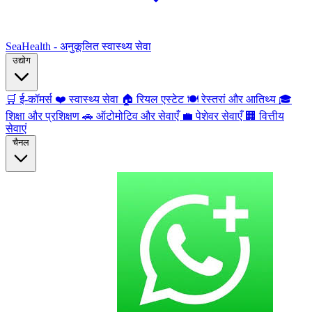
SeaHealth - अनुकूलित स्वास्थ्य सेवा
उद्योग
🛒
ई-कॉमर्स
❤️
स्वास्थ्य सेवा
🏠
रियल एस्टेट
🍽️
रेस्तरां और आतिथ्य
🎓
शिक्षा और प्रशिक्षण
🚗
ऑटोमोटिव और सेवाएँ
💼
पेशेवर सेवाएँ
🏢
वित्तीय
सेवाएं
चैनल