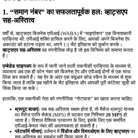
1. “समान नंबर” का सफलतापूर्वक हल: व्हाट्सएप
सह-अस्तित्व
वर्षों से, व्हाट्सएप बिजनेस एपीआई (WABA) में “माइग्रेशन” एक विनाशकारी
प्रक्रिया थी: एपीआई शक्ति हासिल करने के लिए, आपको अपने बिजनेस ऐप
अकाउंट को हटाना पड़ता था, अपने 1:1 चैट इतिहास को कुर्बान करके।
व्हाट्सएप सह-अस्तित्व
वह रणनीतिक मोड़ है जो इस विनिमय को समाप्त करता
है।
एम्बेडेड साइनअप
के रूप में जानी जाने वाली तकनीकी प्रक्रिया के माध्यम से,
व्यवसाय अब एक ही फोन नंबर को बिजनेस ऐप और एपीआई दोनों से एक साथ
लिंक कर सकते हैं। यह ऐप के अंदर एक क्यूआर कोड स्कैन के माध्यम से शुरू
किया जाता है ताकि छह महीने के चैट इतिहास और आपकी पूरी कांटेक्ट सूची को
सिंक किया जा सके।
हालांकि, एक तकनीकी नेता को रणनीतिक “गोटचास” का खाता करना चाहिए:
थ्रूपुट बाधाएं:
जब सह-अस्तित्व सक्षम होता है, तो मैसेज थ्रूपुट मानक
80 मैसेज प्रति सेकंड (MPS) से घटकर एक निश्चित
20 MPS
हो
जाता है। विशाल वैश्विक प्रसारण के लिए, इसके लिए एक समर्पित
एपीआई-केवल नंबर की आवश्यकता हो सकती है।
प्लेटफॉर्म सीमाएं:
वर्तमान में
विंडोज और वियरओएस के लिए व्हाट्सएप
पर
सह-अस्तित्व का समर्थन नहीं किया जाता है।