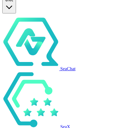
उत्पाद
SeaChat
SeaX