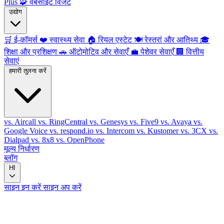
Plus
🧩
वेबसाइट विजेट
उद्योग
🛒
ई-कॉमर्स
❤️
स्वास्थ्य सेवा
🏠
रियल एस्टेट
🍽️
रेस्तरां और आतिथ्य
🎓
शिक्षा और प्रशिक्षण
🚗
ऑटोमोटिव और सेवाएँ
💼
पेशेवर सेवाएँ
🏢
वित्तीय
सेवाएं
हमारी तुलना करें
vs. Aircall
vs. RingCentral
vs. Genesys
vs. Five9
vs. Avaya
vs.
Google Voice
vs. respond.io
vs. Intercom
vs. Kustomer
vs. 3CX
vs.
Dialpad
vs. 8x8
vs. OpenPhone
मूल्य निर्धारण
ब्लॉग
HI
साइन इन करें
साइन अप करें