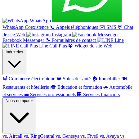
WhatsApp
WhatsApp Coexistence
📞
Appels téléphoniques
✉️
SMS
💬
Chat
de site Web
Instagram
Facebook Messenger
📝
Formulaires de contact
Line
Line Call Plus
🧩
Widget de site Web
Industries
🛒
Commerce électronique
❤️
Soins de santé
🏠
Immobilier
🍽️
Restaurants et hôtellerie
🎓
Éducation et formation
🚗
Automobile
et services
💼
Services professionnels
🏢
Services financiers
Nous comparer
vs. Aircall
vs. RingCentral
vs. Genesys
vs. Five9
vs. Avaya
vs.