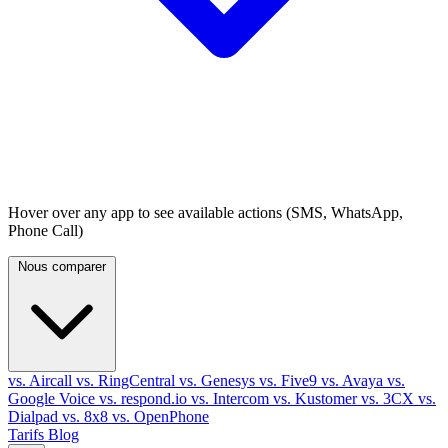
Hover over any app to see available actions (SMS, WhatsApp,
Phone Call)
Nous comparer
vs. Aircall
vs. RingCentral
vs. Genesys
vs. Five9
vs. Avaya
vs.
Google Voice
vs. respond.io
vs. Intercom
vs. Kustomer
vs. 3CX
vs.
Dialpad
vs. 8x8
vs. OpenPhone
Tarifs
Blog