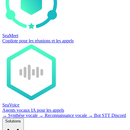
SeaMeet
Copilote pour les réunions et les appels
SeaVoice
Agents vocaux IA pour les appels
→
Synthèse vocale
→
Reconnaissance vocale
→
Bot STT Discord
Solutions