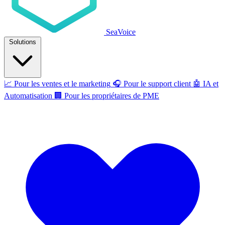
SeaVoice
Solutions
📈
Pour les ventes et le marketing
🎧
Pour le support client
🤖
IA et
Automatisation
🏢
Pour les propriétaires de PME