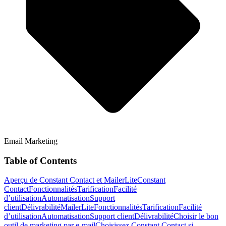
Email Marketing
Table of Contents
Aperçu de Constant Contact et MailerLite
Constant
Contact
Fonctionnalités
Tarification
Facilité
d’utilisation
Automatisation
Support
client
Délivrabilité
MailerLite
Fonctionnalités
Tarification
Facilité
d’utilisation
Automatisation
Support client
Délivrabilité
Choisir le bon
outil de marketing par e-mail
Choisissez Constant Contact si