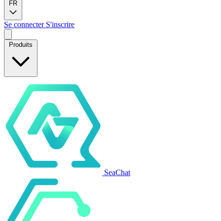
FR
Se connecter
S'inscrire
Produits
SeaChat