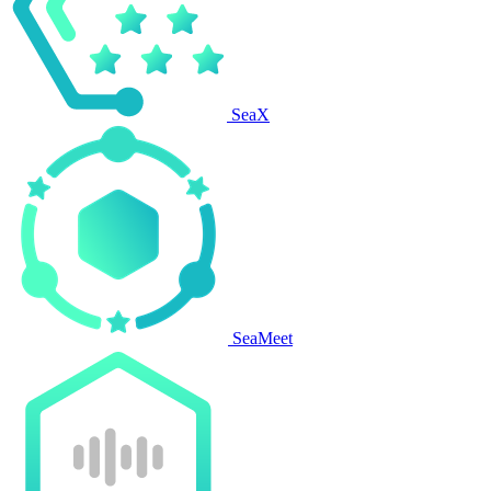
SeaX
SeaMeet