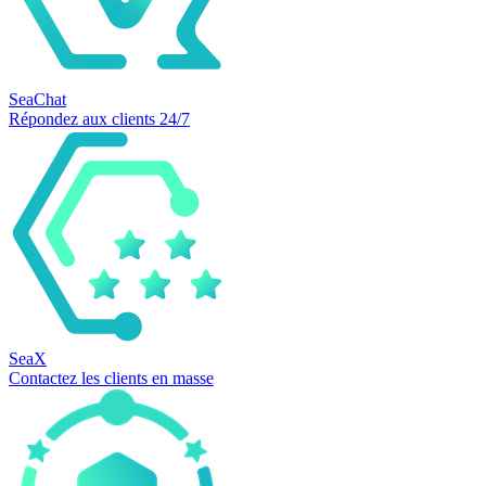
SeaChat
Répondez aux clients 24/7
SeaX
Contactez les clients en masse