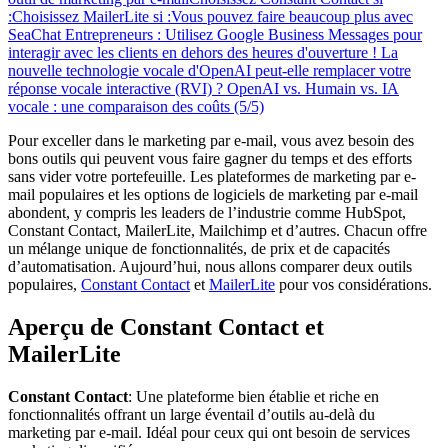
:
Choisissez MailerLite si :
Vous pouvez faire beaucoup plus avec
SeaChat
Entrepreneurs : Utilisez Google Business Messages pour
interagir avec les clients en dehors des heures d'ouverture !
La
nouvelle technologie vocale d'OpenAI peut-elle remplacer votre
réponse vocale interactive (RVI) ?
OpenAI vs. Humain vs. IA
vocale : une comparaison des coûts (5/5)
Pour exceller dans le marketing par e-mail, vous avez besoin des
bons outils qui peuvent vous faire gagner du temps et des efforts
sans vider votre portefeuille. Les plateformes de marketing par e-
mail populaires et les options de logiciels de marketing par e-mail
abondent, y compris les leaders de l’industrie comme HubSpot,
Constant Contact, MailerLite, Mailchimp et d’autres. Chacun offre
un mélange unique de fonctionnalités, de prix et de capacités
d’automatisation. Aujourd’hui, nous allons comparer deux outils
populaires,
Constant Contact
et
MailerLite
pour vos considérations.
Aperçu de Constant Contact et
MailerLite
Constant Contact
: Une plateforme bien établie et riche en
fonctionnalités offrant un large éventail d’outils au-delà du
marketing par e-mail. Idéal pour ceux qui ont besoin de services