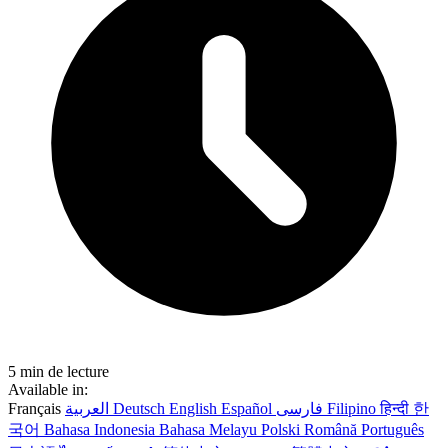
5 min de lecture
Available in:
Français
العربية
Deutsch
English
Español
فارسی
Filipino
हिन्दी
한
국어
Bahasa Indonesia
Bahasa Melayu
Polski
Română
Português