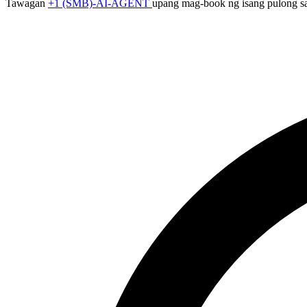
Tawagan
+1 (SMB)-AI-AGENT
upang mag-book ng isang pulong sa