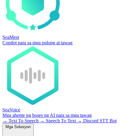
SeaMeet
Copilot para sa mga pulong at tawag
SeaVoice
Mga ahente ng boses ng AI para sa mga tawag
→
Text To Speech
→
Speech To Text
→
Discord STT Bot
Mga Solusyon