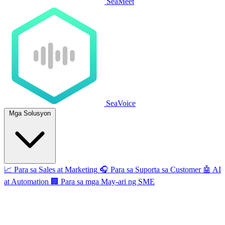
SeaMeet
SeaVoice
Mga Solusyon
📈
Para sa Sales at Marketing
🎧
Para sa Suporta sa Customer
🤖
AI
at Automation
🏢
Para sa mga May-ari ng SME