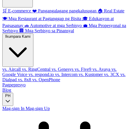
🛒
E-commerce
❤️
Pangangalagang pangkalusugan
🏠
Real Estate
🍽️
Mga Restaurant at Pagtanggap ng Bisita
🎓
Edukasyon at
Pagsasanay
🚗
Automotive at mga Serbisyo
💼
Mga Propesyonal na
Serbisyo
🏢
Mga Serbisyo sa Pinansyal
Ikumpara Kami
vs. Aircall
vs. RingCentral
vs. Genesys
vs. Five9
vs. Avaya
vs.
Google Voice
vs. respond.io
vs. Intercom
vs. Kustomer
vs. 3CX
vs.
Dialpad
vs. 8x8
vs. OpenPhone
Pagpepresyo
Blog
PH
Mag-sign In
Mag-sign Up