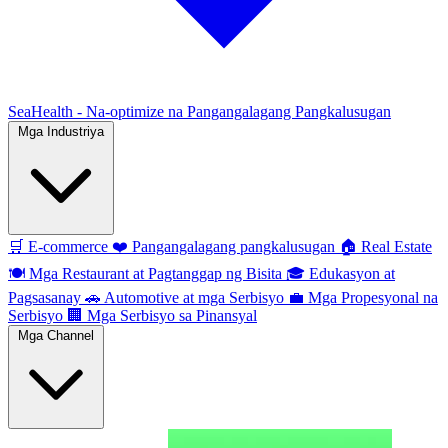
SeaHealth - Na-optimize na Pangangalagang Pangkalusugan
Mga Industriya
🛒
E-commerce
❤️
Pangangalagang pangkalusugan
🏠
Real Estate
🍽️
Mga Restaurant at Pagtanggap ng Bisita
🎓
Edukasyon at
Pagsasanay
🚗
Automotive at mga Serbisyo
💼
Mga Propesyonal na
Serbisyo
🏢
Mga Serbisyo sa Pinansyal
Mga Channel