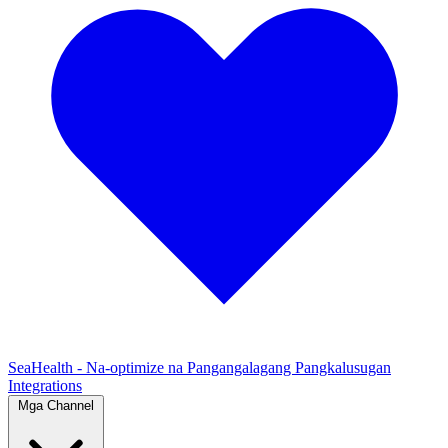
SeaHealth - Na-optimize na Pangangalagang Pangkalusugan
Integrations
Mga Channel