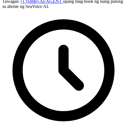
Tawagan
+1 (SMB)-AI-AGENT
upang mag-book ng isang pulong
sa ahente ng SeaVoice AI.