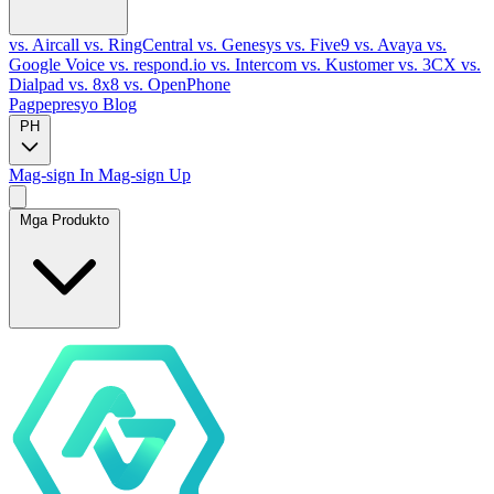
vs. Aircall
vs. RingCentral
vs. Genesys
vs. Five9
vs. Avaya
vs.
Google Voice
vs. respond.io
vs. Intercom
vs. Kustomer
vs. 3CX
vs.
Dialpad
vs. 8x8
vs. OpenPhone
Pagpepresyo
Blog
PH
Mag-sign In
Mag-sign Up
Mga Produkto