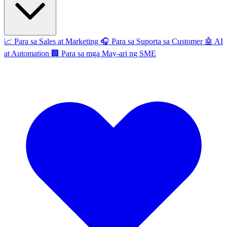
📈
Para sa Sales at Marketing
🎧
Para sa Suporta sa Customer
🤖
AI
at Automation
🏢
Para sa mga May-ari ng SME