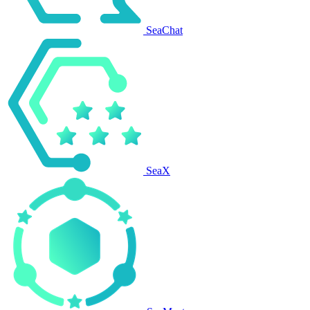
SeaChat
SeaX