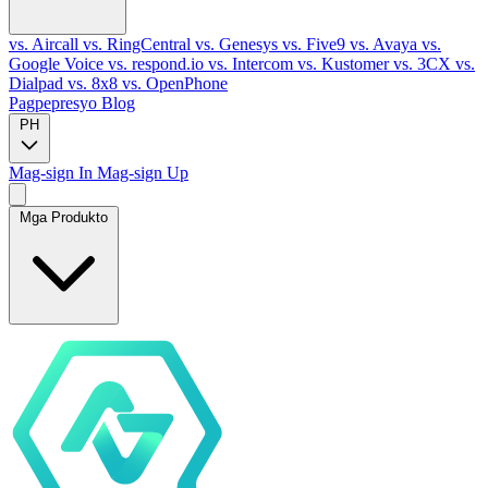
vs. Aircall
vs. RingCentral
vs. Genesys
vs. Five9
vs. Avaya
vs.
Google Voice
vs. respond.io
vs. Intercom
vs. Kustomer
vs. 3CX
vs.
Dialpad
vs. 8x8
vs. OpenPhone
Pagpepresyo
Blog
PH
Mag-sign In
Mag-sign Up
Mga Produkto