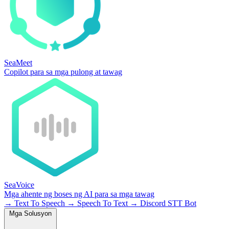
SeaMeet
Copilot para sa mga pulong at tawag
SeaVoice
Mga ahente ng boses ng AI para sa mga tawag
→
Text To Speech
→
Speech To Text
→
Discord STT Bot
Mga Solusyon