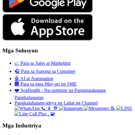
Mga Solusyon
📈
Para sa Sales at Marketing
🎧
Para sa Suporta sa Customer
🤖
AI at Automation
🏢
Para sa mga May-ari ng SME
❤️
SeaHealth - Na-optimize na Pangangalagang
Pangkalusugan
Pangkalahatang-ideya ng Lahat ng Channel
📞
📱
💬
📝
🧩
+
Mga Industriya