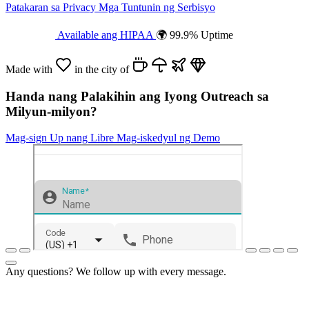
Patakaran sa Privacy
Mga Tuntunin ng Serbisyo
Available ang HIPAA
🌍 99.9% Uptime
Made with
in the city of
Handa nang Palakihin ang Iyong Outreach sa
Milyun-milyon?
Mag-sign Up nang Libre
Mag-iskedyul ng Demo
Any questions? We follow up with every message.