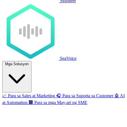
SeaMeet
SeaVoice
Mga Solusyon
📈
Para sa Sales at Marketing
🎧
Para sa Suporta sa Customer
🤖
AI
at Automation
🏢
Para sa mga May-ari ng SME