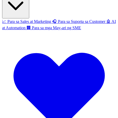
📈
Para sa Sales at Marketing
🎧
Para sa Suporta sa Customer
🤖
AI
at Automation
🏢
Para sa mga May-ari ng SME