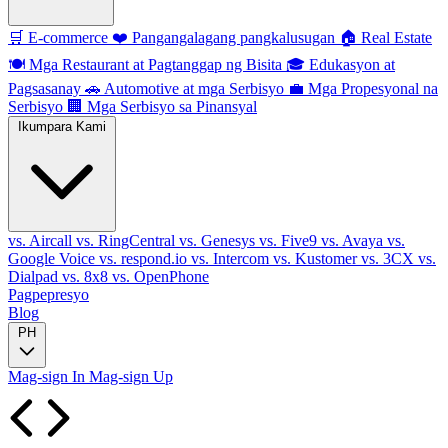
🛒
E-commerce
❤️
Pangangalagang pangkalusugan
🏠
Real Estate
🍽️
Mga Restaurant at Pagtanggap ng Bisita
🎓
Edukasyon at
Pagsasanay
🚗
Automotive at mga Serbisyo
💼
Mga Propesyonal na
Serbisyo
🏢
Mga Serbisyo sa Pinansyal
Ikumpara Kami
vs. Aircall
vs. RingCentral
vs. Genesys
vs. Five9
vs. Avaya
vs.
Google Voice
vs. respond.io
vs. Intercom
vs. Kustomer
vs. 3CX
vs.
Dialpad
vs. 8x8
vs. OpenPhone
Pagpepresyo
Blog
PH
Mag-sign In
Mag-sign Up