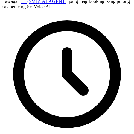
Tawagan
+1 (SMB)-AI-AGENT
upang mag-book ng isang pulong
sa ahente ng SeaVoice AI.