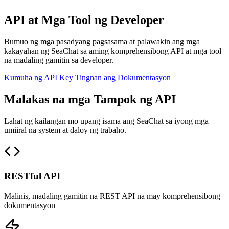
API at Mga Tool ng Developer
Bumuo ng mga pasadyang pagsasama at palawakin ang mga
kakayahan ng SeaChat sa aming komprehensibong API at mga tool
na madaling gamitin sa developer.
Kumuha ng API Key
Tingnan ang Dokumentasyon
Malakas na mga Tampok ng API
Lahat ng kailangan mo upang isama ang SeaChat sa iyong mga
umiiral na system at daloy ng trabaho.
RESTful API
Malinis, madaling gamitin na REST API na may komprehensibong
dokumentasyon