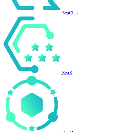
SeaChat
SeaX