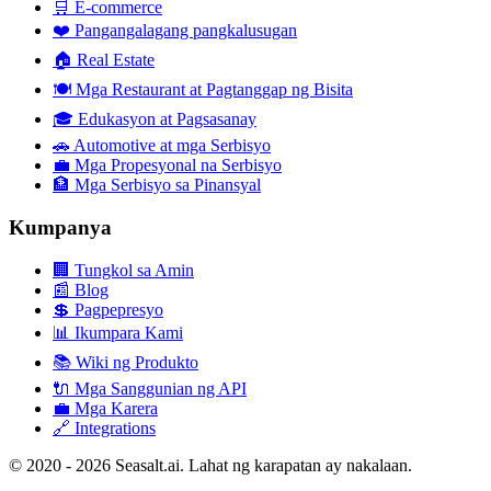
🛒
E-commerce
❤️
Pangangalagang pangkalusugan
🏠
Real Estate
🍽️
Mga Restaurant at Pagtanggap ng Bisita
🎓
Edukasyon at Pagsasanay
🚗
Automotive at mga Serbisyo
💼
Mga Propesyonal na Serbisyo
🏦
Mga Serbisyo sa Pinansyal
Kumpanya
🏢
Tungkol sa Amin
📰
Blog
💲
Pagpepresyo
📊
Ikumpara Kami
📚
Wiki ng Produkto
🔌
Mga Sanggunian ng API
💼
Mga Karera
🔗
Integrations
© 2020 - 2026 Seasalt.ai. Lahat ng karapatan ay nakalaan.