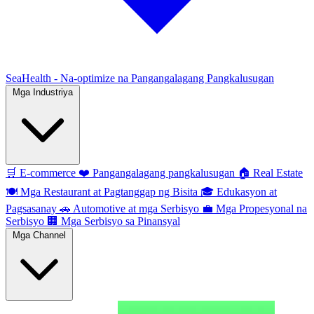
SeaHealth - Na-optimize na Pangangalagang Pangkalusugan
Mga Industriya
🛒
E-commerce
❤️
Pangangalagang pangkalusugan
🏠
Real Estate
🍽️
Mga Restaurant at Pagtanggap ng Bisita
🎓
Edukasyon at
Pagsasanay
🚗
Automotive at mga Serbisyo
💼
Mga Propesyonal na
Serbisyo
🏢
Mga Serbisyo sa Pinansyal
Mga Channel