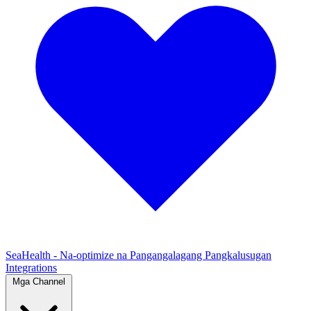
SeaHealth - Na-optimize na Pangangalagang Pangkalusugan
Integrations
Mga Channel