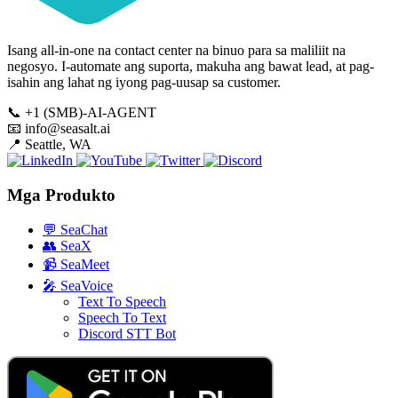
Isang all-in-one na contact center na binuo para sa maliliit na
negosyo. I-automate ang suporta, makuha ang bawat lead, at pag-
isahin ang lahat ng iyong pag-uusap sa customer.
📞
+1 (SMB)-AI-AGENT
📧
info@seasalt.ai
📍
Seattle, WA
Mga Produkto
💬
SeaChat
👥
SeaX
📹
SeaMeet
🎤
SeaVoice
Text To Speech
Speech To Text
Discord STT Bot