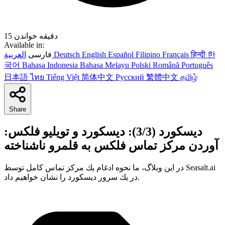
15 دقیقه خواندن
Available in:
한
हिन्दी
Français
Filipino
Español
English
Deutsch
العربية
فارسی
국어
Bahasa Indonesia
Bahasa Melayu
Polski
Română
Português
日本語
ไทย
Tiếng Việt
简体中文
Русский
繁體中文
தமிழ்
Share
ديسكورد (3/3): ديسكورد و تويليو فلكس:
آوردن مركز تماس فلكس به قلمرو ناشناخته
در اين وبلاگ، ما نحوه ادغام يك مركز تماس كامل توسط Seasalt.ai
در يك سرور ديسكورد را نشان خواهيم داد.