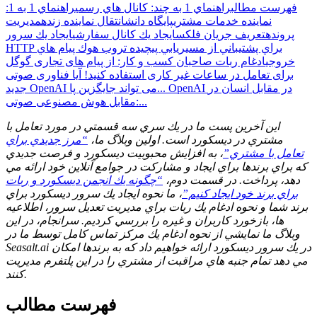
فهرست مطالب
راهنماي 1 به چند: كانال هاي رسمي
راهنماي 1 به 1:
نماينده خدمات مشتري
پايگاه دانش
انتقال نماينده زنده
مديريت
پرونده
تعريف جريان فلكس
ايجاد يك كانال سفارشي
ايجاد يك سرور
HTTP براي پشتيباني از مسيريابي پيچيده تر
وب هوك پيام هاي
خروجي
ادغام ربات
صاحبان کسب و کار: از پیام های تجاری گوگل
برای تعامل در ساعات غیر کاری استفاده کنید!
آیا فناوری صوتی
OpenAI در مقابل انسان در
جدید OpenAI می تواند جایگزین پا...
مقابل هوش مصنوعی صوتی:...
اين آخرين پست ما در يك سري سه قسمتي در مورد تعامل با
مشتري در ديسكورد است. اولين وبلاگ ما،
“مرز جديدي براي
تعامل با مشتري”
، به افزايش محبوبيت ديسكورد و فرصت جديدي
كه براي برندها براي ايجاد و مشاركت در جوامع آنلاين خود ارائه مي
دهد، پرداخت. در قسمت دوم،
“چگونه يك انجمن ديسكورد و ربات
براي برند خود ايجاد كنيم”
، ما نحوه ايجاد يك سرور ديسكورد براي
برند شما و نحوه ادغام يك ربات براي مديريت تعديل سرور، اطلاعيه
ها، بازخورد كاربران و غيره را بررسي كرديم. سرانجام، در اين
وبلاگ ما نمايشي از نحوه ادغام يك مركز تماس كامل توسط ما در
Seasalt.ai در يك سرور ديسكورد ارائه خواهيم داد كه به برندها امكان
مي دهد تمام جنبه هاي مراقبت از مشتري را در اين پلتفرم مديريت
كنند.
فهرست مطالب