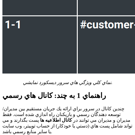
نماي كلي ويژگي هاي سرور ديسكورد نمايشي.
راهنماي 1 به چند: كانال هاي رسمي
چندين كانال در سرور براي ارائه يك جريان مستقيم بين مديران/
توسعه دهندگان رسمي و بازيكنان راه اندازي شده است. فقط
مديران و مديران مي توانند در
كانال اطلاعيه ها
پست بگذارند و مي
تواند شامل پست هاي (دستي يا خودكار) از حساب توييتر، وب سايت
يا ساير منابع رسمي باشد.