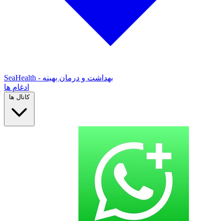
SeaHealth - بهداشت و درمان بهینه
ادغام ها
کانال ها