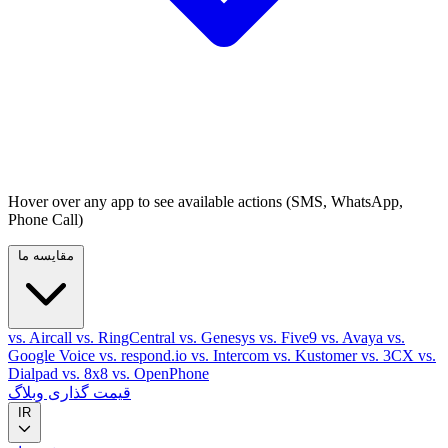
Hover over any app to see available actions (SMS, WhatsApp,
Phone Call)
مقایسه ما
vs. Aircall
vs. RingCentral
vs. Genesys
vs. Five9
vs. Avaya
vs.
Google Voice
vs. respond.io
vs. Intercom
vs. Kustomer
vs. 3CX
vs.
Dialpad
vs. 8x8
vs. OpenPhone
قیمت گذاری
وبلاگ
IR