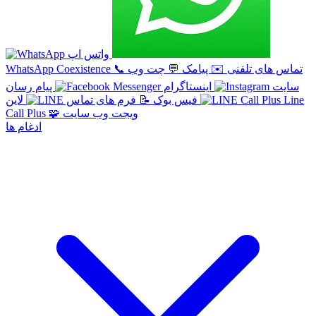
واتس اپ
تماس های تلفنی
✉️
پیامک
💬
چت وب
📞
WhatsApp Coexistence
سایت
اینستاگرام
پیام رسان
Line
لاین
فیس بوک
📝
فرم های تماس
ویجت وب سایت
🧩
Call Plus
ادغام ها