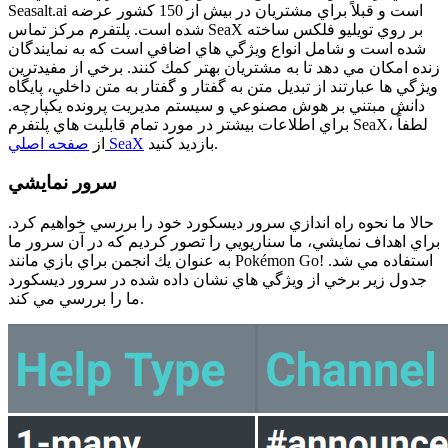
Seasalt.ai است و قبلاً براي مشتريان در بيش از 150 كشور عرضه
شده است. پلتفرم مركز تماس SeaX بر روي تويليو فلكس ساخته
شده است و شامل انواع ويژگي هاي اضافي است كه به نمايندگان
زنده امكان مي دهد تا به مشتريان بهتر كمك كنند. برخي از مفيدترين
ويژگي ها عبارتند از تبديل متن به گفتار و گفتار به متن داخلي، پايگاه
دانش مبتني بر هوش مصنوعي و سيستم مديريت پرونده يكپارچه.
براي اطلاعات بيشتر در مورد تمام قابليت هاي پلتفرم SeaX، لطفاً
بازديد كنيد.
صفحه اصلي SeaX
از
سرور نمايشي
حالا ما نحوه راه اندازي سرور ديسكورد خود را بررسي خواهيم كرد.
براي اهداف نمايشي، ما سناريويي را تصور كرديم كه در آن سرور ما
به عنوان يك انجمن براي بازي مانند Pokémon Go! استفاده مي شد.
جدول زير برخي از ويژگي هاي نشان داده شده در سرور ديسكورد
ما را بررسي مي كند.