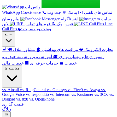
واتس اپ
تماس های تلفنی
✉️
پیامک
💬
چت وب
📞
WhatsApp Coexistence
سایت
اینستاگرام
پیام رسان
Line
فیس بوک
📝
فرم های تماس
لاین
ویجت وب سایت
🧩
Call Plus
صنایع
تجارت الکترونیک
❤️
مراقبت های بهداشتی
🏠
مشاور املاک
🍽️
🛒
رستوران ها و مهمان نوازی
🎓
آموزش و پرورش
🚗
خودرو و
خدمات
💼
خدمات حرفه ای
🏢
خدمات مالی
مقایسه ما
vs. Aircall
vs. RingCentral
vs. Genesys
vs. Five9
vs. Avaya
vs.
Google Voice
vs. respond.io
vs. Intercom
vs. Kustomer
vs. 3CX
vs.
Dialpad
vs. 8x8
vs. OpenPhone
قیمت گذاری
وبلاگ
IR