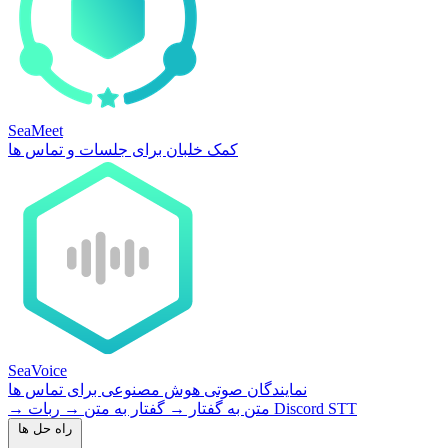
SeaMeet
کمک خلبان برای جلسات و تماس ها
SeaVoice
نمایندگان صوتی هوش مصنوعی برای تماس ها
ربات Discord STT
متن به گفتار
→
گفتار به متن
→
→
راه حل ها