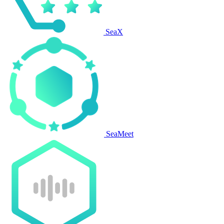
SeaX
SeaMeet