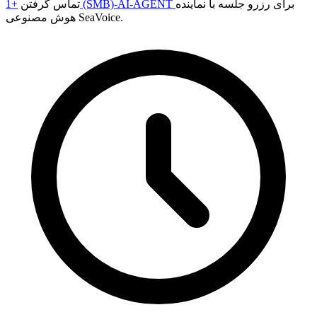
برای رزرو جلسه با نماینده
+1 (SMB)-AI-AGENT
تماس گرفتن
هوش مصنوعی SeaVoice.