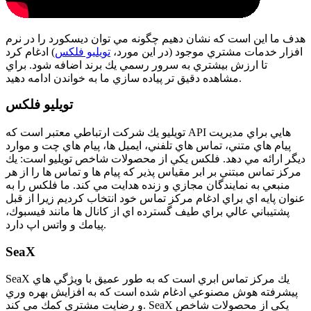
هدف ما اين است كه نشان دهيم چگونه مي توان ديسكورد را در نرم
افزار خدمات مشتري موجود (در اين مورد،
تويليو فلكس
) ادغام كرد
تا ارزش بيشتري به سرور رسمي يك برند اضافه شود. براي
مشاهده دقيق تر پياده سازي ما به خواندن ادامه دهيد.
تويليو فلكس
تويليو يك شركت ارتباطي معتبر است كه API هايي براي مديريت
پيام هاي متني، تماس هاي تلفني، ايميل ها، پيام هاي چت و موارد
ديگر ارائه مي دهد. فلكس يكي از محصولات شاخص تويليو است: يك
مركز تماس مبتني بر ابر مقياس پذير كه پيام ها و تماس ها را از هر
منبعي به نمايندگان مجازي و زنده هدايت مي كند. ما فلكس را به
عنوان پايه اي براي ادغام مركز تماس خود انتخاب كرديم زيرا از قبل
پشتيباني عالي براي طيف گسترده اي از كانال ها مانند فيسبوك،
پيامك و واتس اپ دارد.
SeaX
SeaX يك مركز تماس ابري است كه به طور عميق با ويژگي هاي
پيشرفته هوش مصنوعي ادغام شده است كه به افزايش بهره وري
و رضايت مشتري كمك مي كند. SeaX يكي از محصولات شاخص