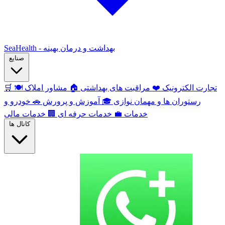
SeaHealth - بهداشت و درمان بهینه
صنایع
تجارت الکترونیک
❤️
مراقبت های بهداشتی
🏠
مشاور املاک
🍽️
🛒
رستوران ها و مهمان نوازی
🎓
آموزش و پرورش
🚗
خودرو و
خدمات
💼
خدمات حرفه ای
🏢
خدمات مالی
کانال ها