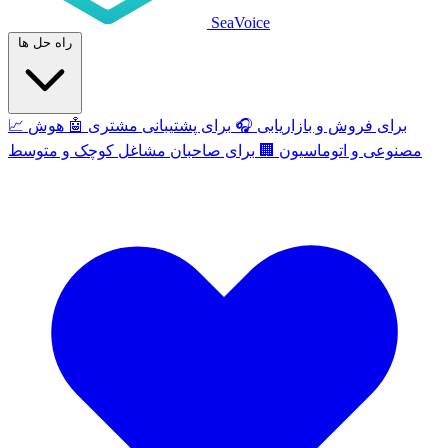
SeaVoice
راه حل ها
برای فروش و بازاریابی
🎧
برای پشتیبانی مشتری
🤖
هوش
📈
مصنوعی و اتوماسیون
🏢
برای صاحبان مشاغل کوچک و متوسط