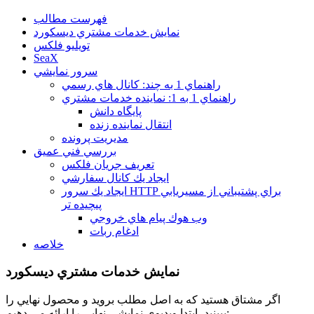
فهرست مطالب
نمايش خدمات مشتري ديسكورد
تويليو فلكس
SeaX
سرور نمايشي
راهنماي 1 به چند: كانال هاي رسمي
راهنماي 1 به 1: نماينده خدمات مشتري
پايگاه دانش
انتقال نماينده زنده
مديريت پرونده
بررسي فني عميق
تعريف جريان فلكس
ايجاد يك كانال سفارشي
ايجاد يك سرور HTTP براي پشتيباني از مسيريابي
پيچيده تر
وب هوك پيام هاي خروجي
ادغام ربات
خلاصه
نمايش خدمات مشتري ديسكورد
اگر مشتاق هستيد كه به اصل مطلب برويد و محصول نهايي را
ببينيد، ابتدا ويديوي نمايشي نهايي را ارائه مي دهيم: