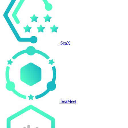
SeaX
SeaMeet