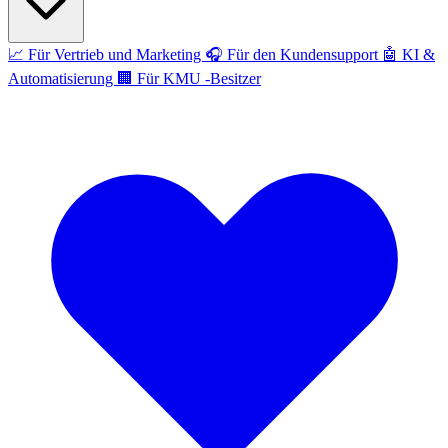
📈
Für Vertrieb und Marketing
🎧
Für den Kundensupport
🤖
KI &
Automatisierung
🏢
Für KMU -Besitzer