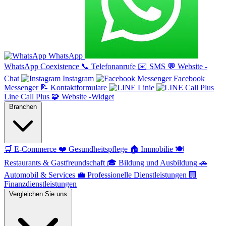
WhatsApp
WhatsApp Coexistence
📞
Telefonanrufe
✉️
SMS
💬
Website -
Chat
Instagram
Facebook
Messenger
📝
Kontaktformulare
Linie
Line Call Plus
🧩
Website -Widget
Branchen
🛒
E-Commerce
❤️
Gesundheitspflege
🏠
Immobilie
🍽️
Restaurants & Gastfreundschaft
🎓
Bildung und Ausbildung
🚗
Automobil & Services
💼
Professionelle Dienstleistungen
🏢
Finanzdienstleistungen
Vergleichen Sie uns