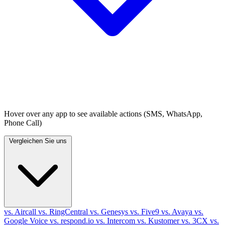
Hover over any app to see available actions (SMS, WhatsApp,
Phone Call)
Vergleichen Sie uns
vs. Aircall
vs. RingCentral
vs. Genesys
vs. Five9
vs. Avaya
vs.
Google Voice
vs. respond.io
vs. Intercom
vs. Kustomer
vs. 3CX
vs.