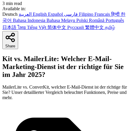
3 min read
Available in:
Deutsch
العربية
English
Español
فارسی
Filipino
Français
हिन्दी
한
국어
Bahasa Indonesia
Bahasa Melayu
Polski
Română
Português
日本語
ไทย
Tiếng Việt
简体中文
Русский
繁體中文
தமிழ்
Share
Kit vs. MailerLite: Welcher E-Mail-
Marketing-Dienst ist der richtige für Sie
im Jahr 2025?
MailerLite vs. ConverKit, welcher E-Mail-Dienst ist der richtige für
Sie? Unser detaillierter Vergleich beleuchtet Funktionen, Preise und
mehr.