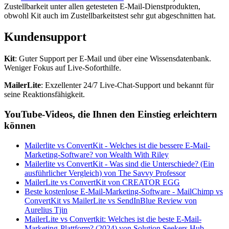
Zustellbarkeit unter allen getesteten E-Mail-Dienstprodukten,
obwohl Kit auch im Zustellbarkeitstest sehr gut abgeschnitten hat.
Kundensupport
Kit
: Guter Support per E-Mail und über eine Wissensdatenbank.
Weniger Fokus auf Live-Soforthilfe.
MailerLite
: Exzellenter 24/7 Live-Chat-Support und bekannt für
seine Reaktionsfähigkeit.
YouTube-Videos, die Ihnen den Einstieg erleichtern
können
Mailerlite vs ConvertKit - Welches ist die bessere E-Mail-
Marketing-Software? von Wealth With Riley
Mailerlite vs ConvertKit - Was sind die Unterschiede? (Ein
ausführlicher Vergleich) von The Savvy Professor
MailerLite vs ConvertKit von CREATOR EGG
Beste kostenlose E-Mail-Marketing-Software - MailChimp vs
ConvertKit vs MailerLite vs SendInBlue Review von
Aurelius Tjin
MailerLite vs Convertkit: Welches ist die beste E-Mail-
Marketing-Plattform? (2024) von Solution Seekers Hub