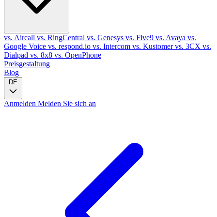
vs. Aircall
vs. RingCentral
vs. Genesys
vs. Five9
vs. Avaya
vs.
Google Voice
vs. respond.io
vs. Intercom
vs. Kustomer
vs. 3CX
vs.
Dialpad
vs. 8x8
vs. OpenPhone
Preisgestaltung
Blog
DE
Anmelden
Melden Sie sich an