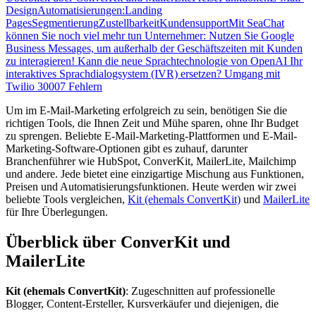
Design
Automatisierungen:
Landing
Pages
Segmentierung
Zustellbarkeit
Kundensupport
Mit SeaChat
können Sie noch viel mehr tun
Unternehmer: Nutzen Sie Google
Business Messages, um außerhalb der Geschäftszeiten mit Kunden
zu interagieren!
Kann die neue Sprachtechnologie von OpenAI Ihr
interaktives Sprachdialogsystem (IVR) ersetzen?
Umgang mit
Twilio 30007 Fehlern
Um im E-Mail-Marketing erfolgreich zu sein, benötigen Sie die
richtigen Tools, die Ihnen Zeit und Mühe sparen, ohne Ihr Budget
zu sprengen. Beliebte E-Mail-Marketing-Plattformen und E-Mail-
Marketing-Software-Optionen gibt es zuhauf, darunter
Branchenführer wie HubSpot, ConverKit, MailerLite, Mailchimp
und andere. Jede bietet eine einzigartige Mischung aus Funktionen,
Preisen und Automatisierungsfunktionen. Heute werden wir zwei
beliebte Tools vergleichen,
Kit (ehemals ConvertKit)
und
MailerLite
für Ihre Überlegungen.
Überblick über ConverKit und
MailerLite
Kit (ehemals ConvertKit)
: Zugeschnitten auf professionelle
Blogger, Content-Ersteller, Kursverkäufer und diejenigen, die