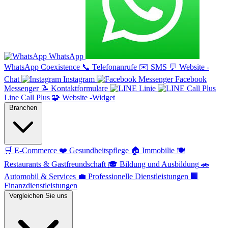
WhatsApp
WhatsApp Coexistence
📞
Telefonanrufe
✉️
SMS
💬
Website -
Chat
Instagram
Facebook
Messenger
📝
Kontaktformulare
Linie
Line Call Plus
🧩
Website -Widget
Branchen
🛒
E-Commerce
❤️
Gesundheitspflege
🏠
Immobilie
🍽️
Restaurants & Gastfreundschaft
🎓
Bildung und Ausbildung
🚗
Automobil & Services
💼
Professionelle Dienstleistungen
🏢
Finanzdienstleistungen
Vergleichen Sie uns