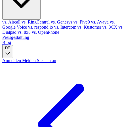
vs. Aircall
vs. RingCentral
vs. Genesys
vs. Five9
vs. Avaya
vs.
Google Voice
vs. respond.io
vs. Intercom
vs. Kustomer
vs. 3CX
vs.
Dialpad
vs. 8x8
vs. OpenPhone
Preisgestaltung
Blog
DE
Anmelden
Melden Sie sich an