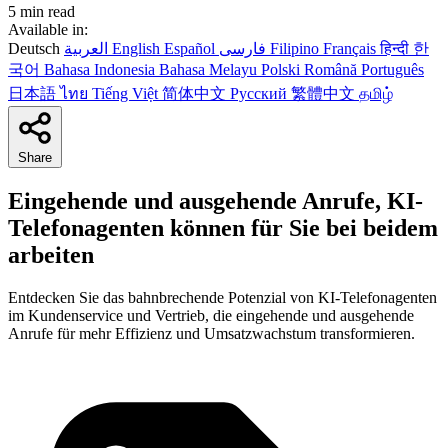
5 min read
Available in:
Deutsch
العربية
English
Español
فارسی
Filipino
Français
हिन्दी
한
국어
Bahasa Indonesia
Bahasa Melayu
Polski
Română
Português
日本語
ไทย
Tiếng Việt
简体中文
Русский
繁體中文
தமிழ்
Share
Eingehende und ausgehende Anrufe, KI-
Telefonagenten können für Sie bei beidem
arbeiten
Entdecken Sie das bahnbrechende Potenzial von KI-Telefonagenten
im Kundenservice und Vertrieb, die eingehende und ausgehende
Anrufe für mehr Effizienz und Umsatzwachstum transformieren.