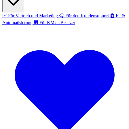
📈
Für Vertrieb und Marketing
🎧
Für den Kundensupport
🤖
KI &
Automatisierung
🏢
Für KMU -Besitzer