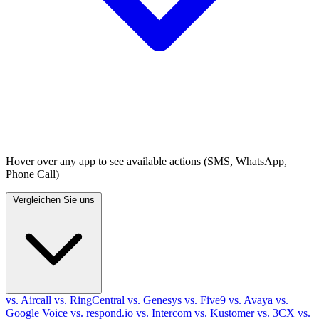
Hover over any app to see available actions (SMS, WhatsApp,
Phone Call)
Vergleichen Sie uns
vs. Aircall
vs. RingCentral
vs. Genesys
vs. Five9
vs. Avaya
vs.
Google Voice
vs. respond.io
vs. Intercom
vs. Kustomer
vs. 3CX
vs.