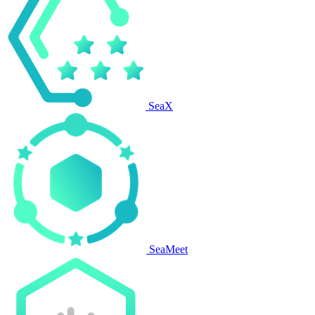
SeaX
SeaMeet