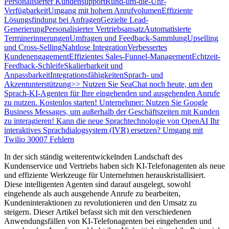
Personalisierter Kundensupport
Rund-um-die-Uhr-
Verfügbarkeit
Umgang mit hohem Anrufvolumen
Effiziente
Lösungsfindung bei Anfragen
Gezielte Lead-
Generierung
Personalisierter Vertriebsansatz
Automatisierte
Terminerinnerungen
Umfragen und Feedback-Sammlung
Upselling
und Cross-Selling
Nahtlose Integration
Verbessertes
Kundenengagement
Effizientes Sales-Funnel-Management
Echtzeit-
Feedback-Schleife
Skalierbarkeit und
Anpassbarkeit
Integrationsfähigkeiten
Sprach- und
Akzentunterstützung
>> Nutzen Sie SeaChat noch heute, um den
Sprach-KI-Agenten für Ihre eingehenden und ausgehenden Anrufe
zu nutzen. Kostenlos starten!
Unternehmer: Nutzen Sie Google
Business Messages, um außerhalb der Geschäftszeiten mit Kunden
zu interagieren!
Kann die neue Sprachtechnologie von OpenAI Ihr
interaktives Sprachdialogsystem (IVR) ersetzen?
Umgang mit
Twilio 30007 Fehlern
In der sich ständig weiterentwickelnden Landschaft des
Kundenservice und Vertriebs haben sich KI-Telefonagenten als neue
und effiziente Werkzeuge für Unternehmen herauskristallisiert.
Diese intelligenten Agenten sind darauf ausgelegt, sowohl
eingehende als auch ausgehende Anrufe zu bearbeiten,
Kundeninteraktionen zu revolutionieren und den Umsatz zu
steigern. Dieser Artikel befasst sich mit den verschiedenen
Anwendungsfällen von KI-Telefonagenten bei eingehenden und