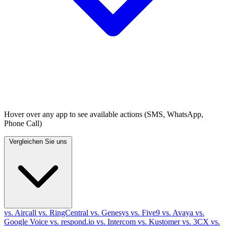
Hover over any app to see available actions (SMS, WhatsApp,
Phone Call)
Vergleichen Sie uns
vs. Aircall
vs. RingCentral
vs. Genesys
vs. Five9
vs. Avaya
vs.
Google Voice
vs. respond.io
vs. Intercom
vs. Kustomer
vs. 3CX
vs.