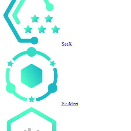
SeaX
SeaMeet