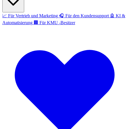
📈
Für Vertrieb und Marketing
🎧
Für den Kundensupport
🤖
KI &
Automatisierung
🏢
Für KMU -Besitzer