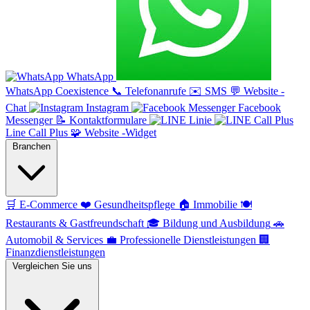
WhatsApp
WhatsApp Coexistence
📞
Telefonanrufe
✉️
SMS
💬
Website -
Chat
Instagram
Facebook
Messenger
📝
Kontaktformulare
Linie
Line Call Plus
🧩
Website -Widget
Branchen
🛒
E-Commerce
❤️
Gesundheitspflege
🏠
Immobilie
🍽️
Restaurants & Gastfreundschaft
🎓
Bildung und Ausbildung
🚗
Automobil & Services
💼
Professionelle Dienstleistungen
🏢
Finanzdienstleistungen
Vergleichen Sie uns