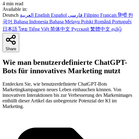
4 min read
Available in:
Deutsch
العربية
English
Español
فارسی
Filipino
Français
हिन्दी
한
국어
Bahasa Indonesia
Bahasa Melayu
Polski
Română
Português
日本語
ไทย
Tiếng Việt
简体中文
Русский
繁體中文
தமிழ்
Share
Wie man benutzerdefinierte ChatGPT-
Bots für innovatives Marketing nutzt
Entdecken Sie, wie benutzerdefinierte ChatGPT-Bots
Marketingkampagnen neues Leben einhauchen können. Von
innovativen Interaktionen bis zur Verbesserung des Markenimages
enthüllt dieser Artikel das unbegrenzte Potenzial der KI im
Marketing.