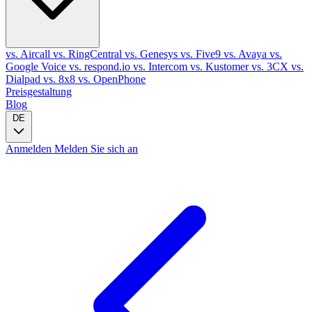
vs. Aircall
vs. RingCentral
vs. Genesys
vs. Five9
vs. Avaya
vs.
Google Voice
vs. respond.io
vs. Intercom
vs. Kustomer
vs. 3CX
vs.
Dialpad
vs. 8x8
vs. OpenPhone
Preisgestaltung
Blog
DE
Anmelden
Melden Sie sich an