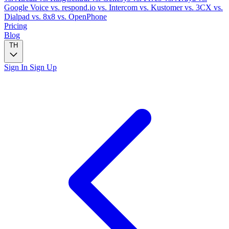
Google Voice
vs. respond.io
vs. Intercom
vs. Kustomer
vs. 3CX
vs.
Dialpad
vs. 8x8
vs. OpenPhone
Pricing
Blog
TH
Sign In
Sign Up