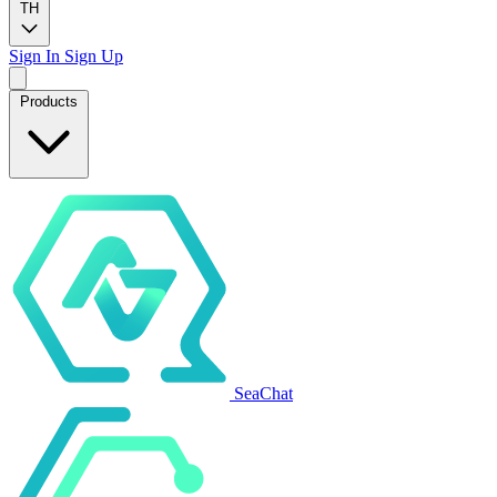
TH
Sign In
Sign Up
Products
SeaChat