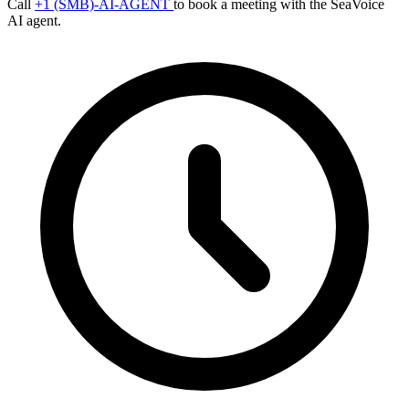
Call
+1 (SMB)-AI-AGENT
to book a meeting with the SeaVoice
AI agent.