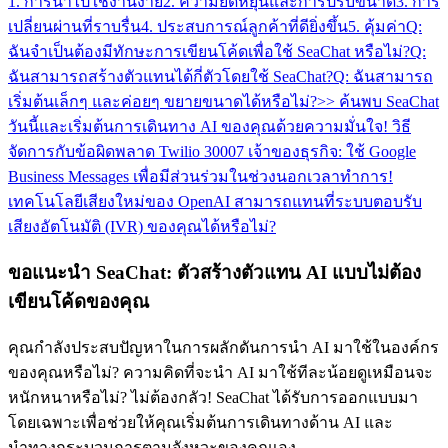
1. การนำไปใช้งานง่าย
2. ความยืดหยุ่นและการปรับขนาด
3. การ
เปลี่ยนผ่านที่ราบรื่น
4. ประสบการณ์ลูกค้าที่ดียิ่งขึ้น
5. คุ้มค่า
Q:
ฉันจำเป็นต้องมีทักษะการเขียนโค้ดเพื่อใช้ SeaChat หรือไม่?
Q:
ฉันสามารถสร้างตัวแทนได้กี่ตัวโดยใช้ SeaChat?
Q: ฉันสามารถ
เริ่มต้นเล็กๆ และค่อยๆ ขยายขนาดได้หรือไม่?
>> ค้นพบ SeaChat
วันนี้และเริ่มต้นการเดินทาง AI ของคุณด้วยความมั่นใจ!
วิธี
จัดการกับข้อผิดพลาด Twilio 30007
เจ้าของธุรกิจ: ใช้ Google
Business Messages เพื่อมีส่วนร่วมในช่วงนอกเวลาทำการ!
เทคโนโลยีเสียงใหม่ของ OpenAI สามารถแทนที่ระบบตอบรับ
เสียงอัตโนมัติ (IVR) ของคุณได้หรือไม่?
ขอแนะนำ SeaChat: ตัวสร้างตัวแทน AI แบบไม่ต้อง
เขียนโค้ดของคุณ
คุณกำลังประสบปัญหาในการผลักดันการนำ AI มาใช้ในองค์กร
ของคุณหรือไม่? ความคิดที่จะนำ AI มาใช้ทีละน้อยดูเหมือนจะ
หนักหนาหรือไม่? ไม่ต้องกลัว! SeaChat ได้รับการออกแบบมา
โดยเฉพาะเพื่อช่วยให้คุณเริ่มต้นการเดินทางด้าน AI และ
นำทางกระบวนการตามจังหวะของคุณเอง