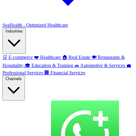
SeaHealth - Optimized Healthcare
Industries
🛒
E-commerce
❤️
Healthcare
🏠
Real Estate
🍽️
Restaurants &
Hospitality
🎓
Education & Training
🚗
Automotive & Services
💼
Professional Services
🏢
Financial Services
Channels