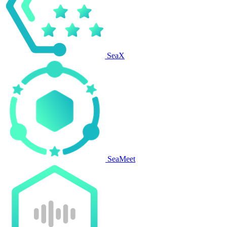
SeaX
SeaMeet