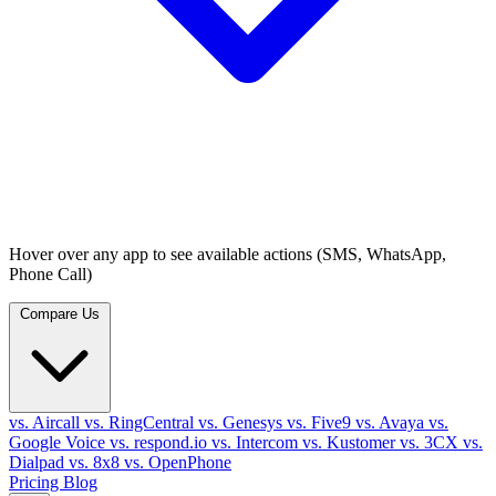
Hover over any app to see available actions (SMS, WhatsApp,
Phone Call)
Compare Us
vs. Aircall
vs. RingCentral
vs. Genesys
vs. Five9
vs. Avaya
vs.
Google Voice
vs. respond.io
vs. Intercom
vs. Kustomer
vs. 3CX
vs.
Dialpad
vs. 8x8
vs. OpenPhone
Pricing
Blog