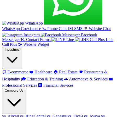
WhatsApp
WhatsApp Coexistence
📞
Phone Calls
✉️
SMS
💬
Website Chat
Instagram
Facebook
Messenger
📝
Contact Forms
Line
Line
Call Plus
🧩
Website Widget
Industries
🛒
E-commerce
❤️
Healthcare
🏠
Real Estate
🍽️
Restaurants &
Hospitality
🎓
Education & Training
🚗
Automotive & Services
💼
Professional Services
🏢
Financial Services
Compare Us
vs. Aircall
vs. RingCentral
vs. Genesys
vs. Five9
vs. Avaya
vs.