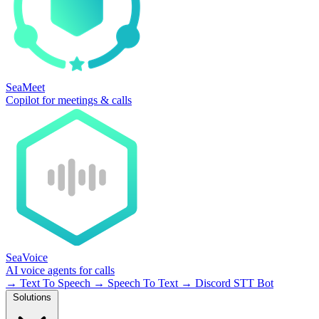
SeaMeet
Copilot for meetings & calls
SeaVoice
AI voice agents for calls
→
Text To Speech
→
Speech To Text
→
Discord STT Bot
Solutions