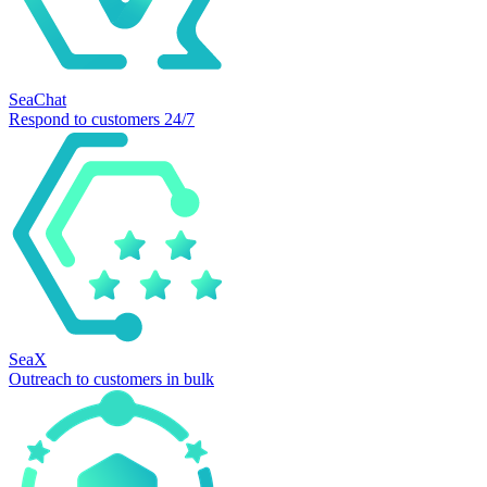
SeaChat
Respond to customers 24/7
SeaX
Outreach to customers in bulk