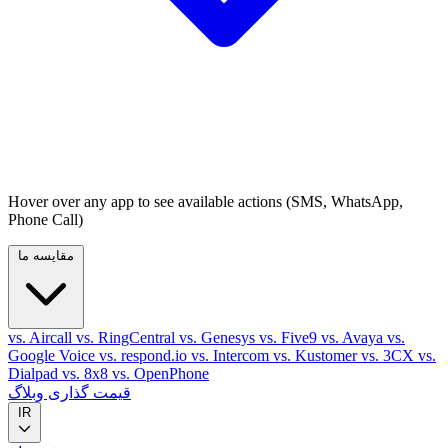
Hover over any app to see available actions (SMS, WhatsApp,
Phone Call)
مقایسه ما
vs. Aircall
vs. RingCentral
vs. Genesys
vs. Five9
vs. Avaya
vs.
Google Voice
vs. respond.io
vs. Intercom
vs. Kustomer
vs. 3CX
vs.
Dialpad
vs. 8x8
vs. OpenPhone
قیمت گذاری
وبلاگ
IR