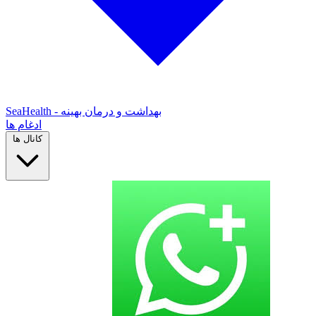
SeaHealth - بهداشت و درمان بهینه
ادغام ها
کانال ها