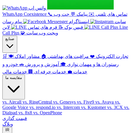
واتس اپ
تماس های تلفنی
✉️
پیامک
💬
چت وب
📞
WhatsApp Coexistence
سایت
اینستاگرام
پیام رسان
Line
فیس بوک
📝
فرم های تماس
لاین
ویجت وب سایت
🧩
Call Plus
صنایع
تجارت الکترونیک
❤️
مراقبت های بهداشتی
🏠
مشاور املاک
🍽️
🛒
رستوران ها و مهمان نوازی
🎓
آموزش و پرورش
🚗
خودرو و
خدمات
💼
خدمات حرفه ای
🏢
خدمات مالی
مقایسه ما
vs. Aircall
vs. RingCentral
vs. Genesys
vs. Five9
vs. Avaya
vs.
Google Voice
vs. respond.io
vs. Intercom
vs. Kustomer
vs. 3CX
vs.
Dialpad
vs. 8x8
vs. OpenPhone
قیمت گذاری
وبلاگ
IR