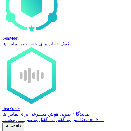
SeaMeet
کمک خلبان برای جلسات و تماس ها
SeaVoice
نمایندگان صوتی هوش مصنوعی برای تماس ها
ربات Discord STT
متن به گفتار
→
گفتار به متن
→
→
راه حل ها