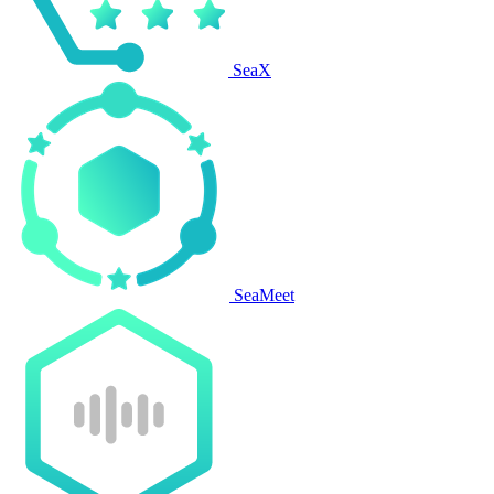
SeaX
SeaMeet