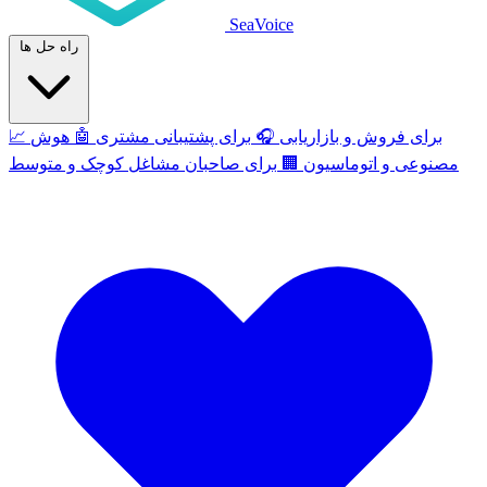
SeaVoice
راه حل ها
برای فروش و بازاریابی
🎧
برای پشتیبانی مشتری
🤖
هوش
📈
مصنوعی و اتوماسیون
🏢
برای صاحبان مشاغل کوچک و متوسط