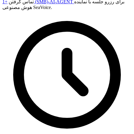
برای رزرو جلسه با نماینده
+1 (SMB)-AI-AGENT
تماس گرفتن
هوش مصنوعی SeaVoice.