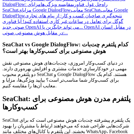
DialogFlow: راه‌حل غول فناوری
مقایسه ویژگی‌ها
مزایای
معایب Google
معایب SeaChat
مزایای Google DialogFlow
SeaChat
نتیجه‌گیری
صاحبان کسب و کار: از پیام های تجاری
DialogFlow
گوگل برای تعامل در ساعات غیر کاری استفاده کنید!
آیا فناوری
OpenAI در مقابل انسان
صوتی جدید OpenAI می تواند جایگزین پا...
در مقابل هوش مصنوعی صوتی:...
SeaChat vs Google DialogFlow: کدام پلتفرم چت‌بات
هوش مصنوعی برای کسب‌وکارها بهتر است؟
در دنیای کسب‌وکار امروزی، چت‌بات‌های هوش مصنوعی نقش
مهمی در خودکارسازی خدمات مشتری و افزایش بهره‌وری دارند.
دو پلتفرم محبوب SeaChat و Google DialogFlow هستند. کدام یک
برای کسب‌وکار شما مناسب‌تر است؟ بیایید ویژگی‌ها، مزایا و
معایب آن‌ها را مقایسه کنیم.
SeaChat: پلتفرم مدرن هوش مصنوعی برای
کسب‌وکارها
SeaChat یک پلتفرم پیشرفته چت‌بات هوش مصنوعی است که برای
شرکت‌هایی طراحی شده که می‌خواهند ارتباط با مشتریان را بهبود
بخشند. این پلتفرم با کانال‌های مختلف مانند WhatsApp، Facebook