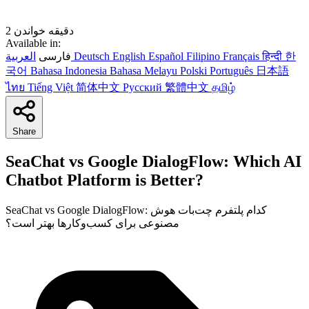
2 دقیقه خواندن
Available in:
한
हिन्दी
Français
Filipino
Español
English
Deutsch
العربية
فارسی
국어
Bahasa Indonesia
Bahasa Melayu
Polski
Português
日本語
ไทย
Tiếng Việt
简体中文
Русский
繁體中文
தமிழ்
Share
SeaChat vs Google DialogFlow: Which AI
Chatbot Platform is Better?
SeaChat vs Google DialogFlow: کدام پلتفرم چت‌بات هوش
مصنوعی برای کسب‌وکارها بهتر است؟