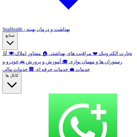
SeaHealth - بهداشت و درمان بهینه
صنایع
تجارت الکترونیک
❤️
مراقبت های بهداشتی
🏠
مشاور املاک
🍽️
🛒
رستوران ها و مهمان نوازی
🎓
آموزش و پرورش
🚗
خودرو و
خدمات
💼
خدمات حرفه ای
🏢
خدمات مالی
کانال ها