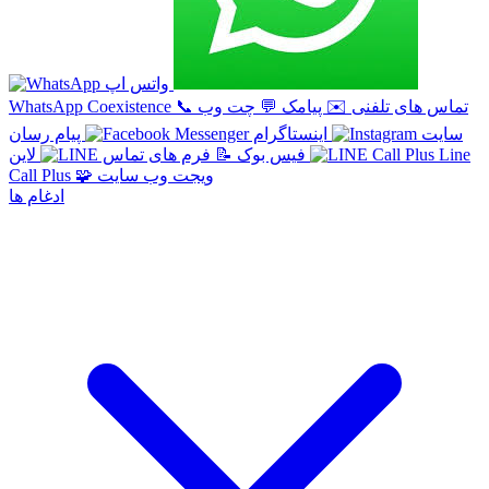
واتس اپ
تماس های تلفنی
✉️
پیامک
💬
چت وب
📞
WhatsApp Coexistence
سایت
اینستاگرام
پیام رسان
Line
لاین
فیس بوک
📝
فرم های تماس
ویجت وب سایت
🧩
Call Plus
ادغام ها