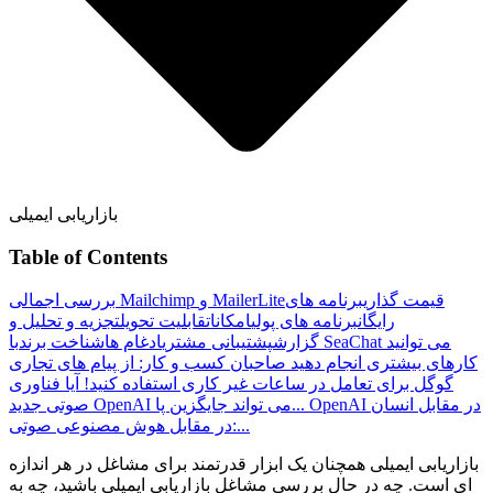
بازاریابی ایمیلی
Table of Contents
قیمت گذاری
برنامه های
بررسی اجمالی Mailchimp و MailerLite
رایگان
برنامه های پولی
امکانات
قابلیت تحویل
تجزیه و تحلیل و
گزارش
پشتیبانی مشتری
ادغام ها
شناخت برند
با SeaChat می توانید
کارهای بیشتری انجام دهید
صاحبان کسب و کار: از پیام های تجاری
گوگل برای تعامل در ساعات غیر کاری استفاده کنید!
آیا فناوری
OpenAI در مقابل انسان
صوتی جدید OpenAI می تواند جایگزین پا...
در مقابل هوش مصنوعی صوتی:...
بازاریابی ایمیلی همچنان یک ابزار قدرتمند برای مشاغل در هر اندازه
ای است. چه در حال بررسی مشاغل بازاریابی ایمیلی باشید، چه به