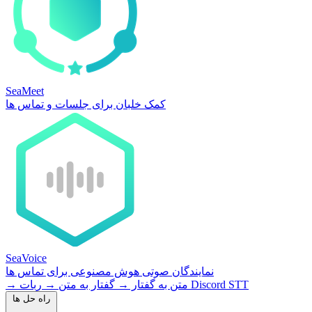
SeaMeet
کمک خلبان برای جلسات و تماس ها
SeaVoice
نمایندگان صوتی هوش مصنوعی برای تماس ها
ربات Discord STT
متن به گفتار
→
گفتار به متن
→
→
راه حل ها