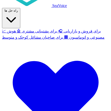
SeaVoice
راه حل ها
برای فروش و بازاریابی
🎧
برای پشتیبانی مشتری
🤖
هوش
📈
مصنوعی و اتوماسیون
🏢
برای صاحبان مشاغل کوچک و متوسط