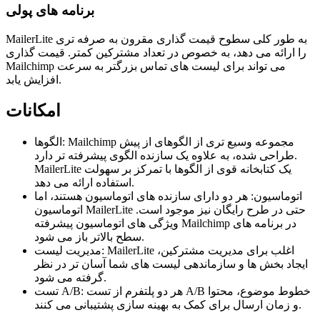
برنامه های پولی
MailerLite به طور کلی سطوح قیمت گذاری مقرون به صرفه تری
را ارائه می دهد، به خصوص در تعداد مشترکین کمتر. قیمت گذاری
Mailchimp می تواند برای لیست های تماس بزرگتر به سرعت
افزایش یابد.
امکانات
الگوها: Mailchimp مجموعه وسیع تری از الگوهای از پیش
طراحی شده، به علاوه یک سازنده الگوی پیشرفته تر دارد.
MailerLite یک کتابخانه قوی از الگوها با تمرکز بر سهولت
استفاده ارائه می دهد.
اتوماسیون: هر دو دارای سازنده های اتوماسیون هستند، اما
اتوماسیون MailerLite حتی در طرح رایگان نیز موجود است.
ویژگی های اتوماسیون پیشرفته Mailchimp در برنامه های
سطح بالاتر باز می شود.
مدیریت لیست: MailerLite اغلب برای مدیریت مشترکین،
ایجاد بخش ها و سازماندهی لیست های شما آسان تر در نظر
گرفته می شود.
تست A/B: هر دو پلتفرم از تست A/B خطوط موضوع، محتوا
و زمان ارسال برای کمک به بهینه سازی پشتیبانی می کنند.