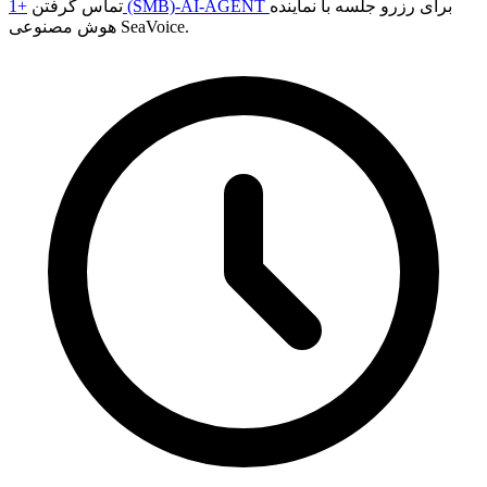
برای رزرو جلسه با نماینده
+1 (SMB)-AI-AGENT
تماس گرفتن
هوش مصنوعی SeaVoice.