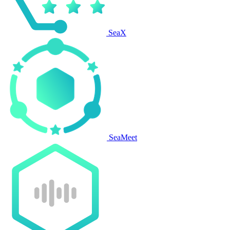
SeaX
SeaMeet