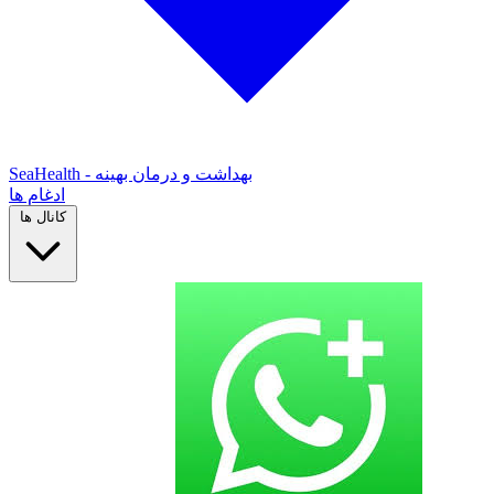
SeaHealth - بهداشت و درمان بهینه
ادغام ها
کانال ها