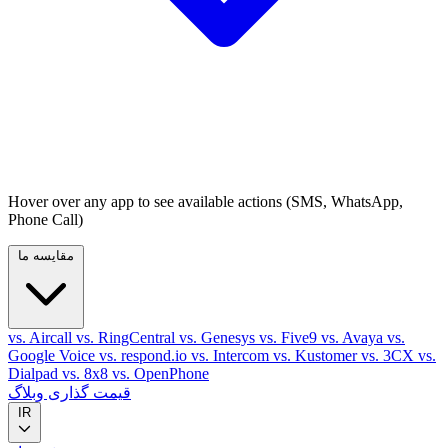
Hover over any app to see available actions (SMS, WhatsApp,
Phone Call)
مقایسه ما
vs. Aircall
vs. RingCentral
vs. Genesys
vs. Five9
vs. Avaya
vs.
Google Voice
vs. respond.io
vs. Intercom
vs. Kustomer
vs. 3CX
vs.
Dialpad
vs. 8x8
vs. OpenPhone
قیمت گذاری
وبلاگ
IR