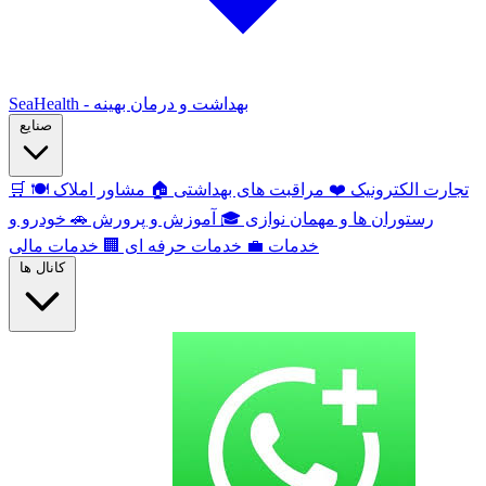
SeaHealth - بهداشت و درمان بهینه
صنایع
تجارت الکترونیک
❤️
مراقبت های بهداشتی
🏠
مشاور املاک
🍽️
🛒
رستوران ها و مهمان نوازی
🎓
آموزش و پرورش
🚗
خودرو و
خدمات
💼
خدمات حرفه ای
🏢
خدمات مالی
کانال ها