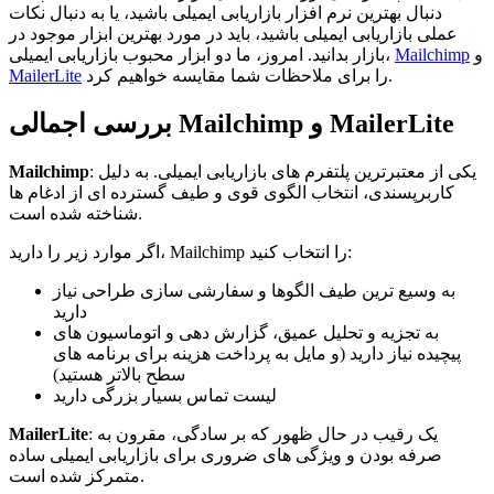
دنبال بهترین نرم افزار بازاریابی ایمیلی باشید، یا به دنبال نکات
عملی بازاریابی ایمیلی باشید، باید در مورد بهترین ابزار موجود در
و
Mailchimp
بازار بدانید. امروز، ما دو ابزار محبوب بازاریابی ایمیلی،
را برای ملاحظات شما مقایسه خواهیم کرد.
MailerLite
بررسی اجمالی Mailchimp و MailerLite
: یکی از معتبرترین پلتفرم های بازاریابی ایمیلی. به دلیل
Mailchimp
کاربرپسندی، انتخاب الگوی قوی و طیف گسترده ای از ادغام ها
شناخته شده است.
اگر موارد زیر را دارید، Mailchimp را انتخاب کنید:
به وسیع ترین طیف الگوها و سفارشی سازی طراحی نیاز
دارید
به تجزیه و تحلیل عمیق، گزارش دهی و اتوماسیون های
پیچیده نیاز دارید (و مایل به پرداخت هزینه برای برنامه های
سطح بالاتر هستید)
لیست تماس بسیار بزرگی دارید
: یک رقیب در حال ظهور که بر سادگی، مقرون به
MailerLite
صرفه بودن و ویژگی های ضروری برای بازاریابی ایمیلی ساده
متمرکز شده است.