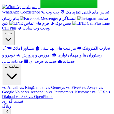
واتس اپ
تماس های تلفنی
✉️
پیامک
💬
چت وب
📞
WhatsApp Coexistence
سایت
اینستاگرام
پیام رسان
Line
فیس بوک
📝
فرم های تماس
لاین
ویجت وب سایت
🧩
Call Plus
صنایع
تجارت الکترونیک
❤️
مراقبت های بهداشتی
🏠
مشاور املاک
🍽️
🛒
رستوران ها و مهمان نوازی
🎓
آموزش و پرورش
🚗
خودرو و
خدمات
💼
خدمات حرفه ای
🏢
خدمات مالی
مقایسه ما
vs. Aircall
vs. RingCentral
vs. Genesys
vs. Five9
vs. Avaya
vs.
Google Voice
vs. respond.io
vs. Intercom
vs. Kustomer
vs. 3CX
vs.
Dialpad
vs. 8x8
vs. OpenPhone
قیمت گذاری
وبلاگ
IR