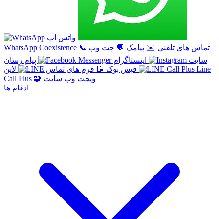
واتس اپ
تماس های تلفنی
✉️
پیامک
💬
چت وب
📞
WhatsApp Coexistence
سایت
اینستاگرام
پیام رسان
Line
لاین
فیس بوک
📝
فرم های تماس
ویجت وب سایت
🧩
Call Plus
ادغام ها