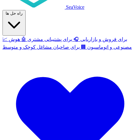
SeaVoice
راه حل ها
برای فروش و بازاریابی
🎧
برای پشتیبانی مشتری
🤖
هوش
📈
مصنوعی و اتوماسیون
🏢
برای صاحبان مشاغل کوچک و متوسط