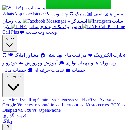
واتس اپ
تماس های تلفنی
✉️
پیامک
💬
چت وب
📞
WhatsApp Coexistence
سایت
اینستاگرام
پیام رسان
Line
فیس بوک
📝
فرم های تماس
لاین
ویجت وب سایت
🧩
Call Plus
صنایع
تجارت الکترونیک
❤️
مراقبت های بهداشتی
🏠
مشاور املاک
🍽️
🛒
رستوران ها و مهمان نوازی
🎓
آموزش و پرورش
🚗
خودرو و
خدمات
💼
خدمات حرفه ای
🏢
خدمات مالی
مقایسه ما
vs. Aircall
vs. RingCentral
vs. Genesys
vs. Five9
vs. Avaya
vs.
Google Voice
vs. respond.io
vs. Intercom
vs. Kustomer
vs. 3CX
vs.
Dialpad
vs. 8x8
vs. OpenPhone
قیمت گذاری
وبلاگ
IR