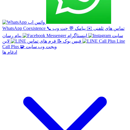
واتس اپ
تماس های تلفنی
✉️
پیامک
💬
چت وب
📞
WhatsApp Coexistence
سایت
اینستاگرام
پیام رسان
Line
لاین
فیس بوک
📝
فرم های تماس
ویجت وب سایت
🧩
Call Plus
ادغام ها