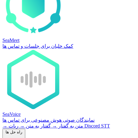
SeaMeet
کمک خلبان برای جلسات و تماس ها
SeaVoice
نمایندگان صوتی هوش مصنوعی برای تماس ها
ربات Discord STT
متن به گفتار
→
گفتار به متن
→
→
راه حل ها