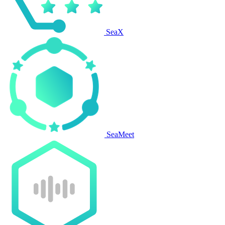
SeaX
SeaMeet