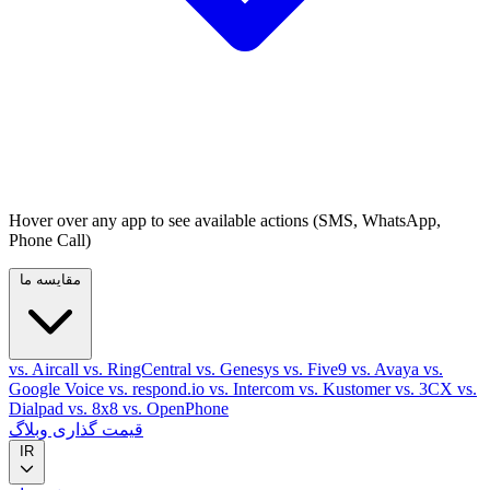
Hover over any app to see available actions (SMS, WhatsApp,
Phone Call)
مقایسه ما
vs. Aircall
vs. RingCentral
vs. Genesys
vs. Five9
vs. Avaya
vs.
Google Voice
vs. respond.io
vs. Intercom
vs. Kustomer
vs. 3CX
vs.
Dialpad
vs. 8x8
vs. OpenPhone
قیمت گذاری
وبلاگ
IR