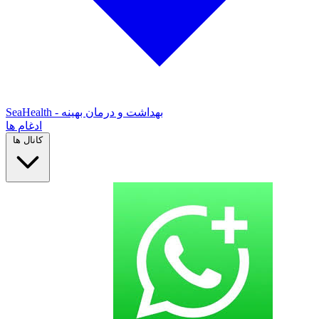
SeaHealth - بهداشت و درمان بهینه
ادغام ها
کانال ها