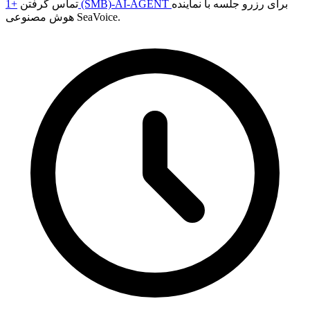
برای رزرو جلسه با نماینده
+1 (SMB)-AI-AGENT
تماس گرفتن
هوش مصنوعی SeaVoice.