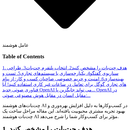
عامل هوشمند
Table of Contents
1. هدف چت‌بات را مشخص کنید
2. انتخاب پلتفرم چت‌بات
3. طراحی
سناریوی گفتگو
4. یکپارچه‌سازی با سیستم‌های تجاری
5. تست و
بهینه‌سازی
6. امنیت و حریم خصوصی
صاحبان کسب و کار: از پیام
های تجاری گوگل برای تعامل در ساعات غیر کاری استفاده کنید!
آیا
OpenAI در
فناوری صوتی جدید OpenAI می تواند جایگزین پا...
مقابل انسان در مقابل هوش مصنوعی صوتی:...
چت‌بات‌های هوشمند AI در کسب‌وکارها به دلیل افزایش بهره‌وری و
بهبود تجربه مشتری محبوبیت یافته‌اند. این مقاله مراحل ساخت یک
چت‌بات هوشمند AI مؤثر برای کسب‌وکار شما را شرح می‌دهد.
1. هدف چت‌بات را مشخص کنید