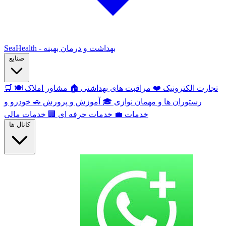
SeaHealth - بهداشت و درمان بهینه
صنایع
تجارت الکترونیک
❤️
مراقبت های بهداشتی
🏠
مشاور املاک
🍽️
🛒
رستوران ها و مهمان نوازی
🎓
آموزش و پرورش
🚗
خودرو و
خدمات
💼
خدمات حرفه ای
🏢
خدمات مالی
کانال ها