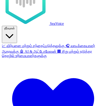
SeaVoice
தீர்வுகள்
📈
விற்பனை மற்றும் சந்தைப்படுத்தலுக்கு
🎧
வாடிக்கையாளர்
ஆதரவுக்கு
🤖
AI & ஆட்டோமேஷன்
🏢
சிறு மற்றும் நடுத்தர
தொழில் உரிமையாளர்களுக்கு