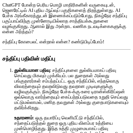
ChatGPT போன்ற பெரிய மொழி மாதிரிகளின் வருகையுடன்,
ஜெனரேட்டிவ் AI புதிய ஆய்வுப் பகுதிகளைத் திறந்துள்ளது. AI
பேச்சு அங்கீகாரத்துடன் இணைக்கப்படும்போது, நிகழ்நேர சந்திப்பு
பகுப்பாய்விற்கு முன்னோடியில்லாத சாத்தியக்கூறுகளை
வழங்குகிறது. ஆனால் இது அன்றாட வணிக நடவடிக்கைகளுக்கு
என்ன அர்த்தம்?
சந்திப்பு கோபைலட் என்றால் என்ன? கண்டுபிடிப்போம்!
சந்திப்பு பதிவின் மதிப்பு
துல்லியமான பதிவு
: சந்திப்புகளை துல்லியமாகப் பதிவு
செய்வது மிகவும் முக்கியம். பல துறைகள் அல்லது
பங்குதாரர்கள் சம்பந்தப்பட்ட ஒரு சந்திப்பில், எந்தவொரு
விவரத்தையும் தவறவிடுவது தவறான முடிவுகளுக்கு
வழிவகுக்கும். நிகழ்நேர பேச்சு-க்கு-உரை டிரான்ஸ்கிரிப்ஷன்
ஒவ்வொரு வார்த்தையும் கைப்பற்றப்படுவதை உறுதி செய்வது
மட்டுமல்லாமல், மனித தவறுகள் அல்லது குறைபாடுகளையும்
தவிர்க்கிறது.
உதாரணம்
: ஒரு தயாரிப்பு வெளியீட்டு சந்திப்பில்,
சந்தைப்படுத்தல் துறை ஒரு புதிய விளம்பர உத்தியை
முன்மொழிந்தது. இந்த உத்தி முழுமையாகப் பதிவு