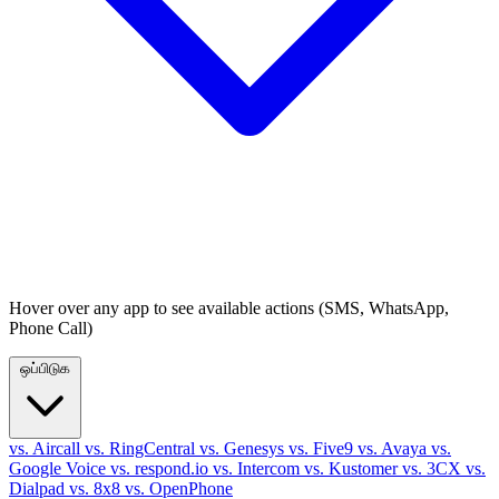
Hover over any app to see available actions (SMS, WhatsApp,
Phone Call)
ஒப்பிடுக
vs. Aircall
vs. RingCentral
vs. Genesys
vs. Five9
vs. Avaya
vs.
Google Voice
vs. respond.io
vs. Intercom
vs. Kustomer
vs. 3CX
vs.
Dialpad
vs. 8x8
vs. OpenPhone