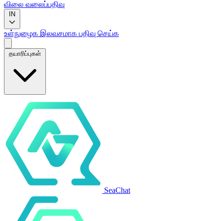
விலை
வலைப்பதிவு
IN
உள்நுழைக
இலவசமாக பதிவு செய்க
தயாரிப்புகள்
SeaChat