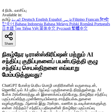
4 நிமிட வாசிப்பு
Available in:
தமிழ்
العربية
Deutsch
English
Español
فارسی
Filipino
Français
हिन्दी
한국어
Bahasa Indonesia
Bahasa Melayu
Polski
Română
Português
日本語
ไทย
Tiếng Việt
简体中文
Русский
繁體中文
Share
நிகழ்நேர டிரான்ஸ்கிரிப்ஷன் மற்றும் AI
சந்திப்பு குறிப்புகளைப் பயன்படுத்தி குழு
சந்திப்பு செயல்திறனை எவ்வாறு
மேம்படுத்துவது?
ChatGPT போன்ற பெரிய மொழி மாதிரிகளின் வருகையுடன்,
ஜெனரேட்டிவ் AI புதிய ஆய்வுப் பகுதிகளைத் திறந்துள்ளது. AI
பேச்சு அங்கீகாரத்துடன் இணைக்கப்படும்போது, நிகழ்நேர சந்திப்பு
பகுப்பாய்விற்கு முன்னோடியில்லாத சாத்தியக்கூறுகளை
வழங்குகிறது. ஆனால் இது அன்றாட வணிக நடவடிக்கைகளுக்கு
என்ன அர்த்தம்? சந்திப்பு பதிவுகளின் நிகழ்நேர பகுப்பாய்வு