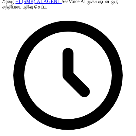
அழை
+1 (SMB)-AI-AGENT
SeaVoice AI முகவருடன் ஒரு
சந்திப்பை பதிவு செய்ய.