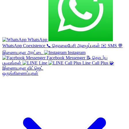
WhatsApp
WhatsApp Coexistence
📞
தொலைபேசி அழைப்புகள்
✉️
SMS
💬
இணையதள அரட்டை
Instagram
Facebook Messenger
📝
தொடர்பு
படிவங்கள்
Line
Line Call Plus
🧩
இணையதள விட்ஜெட்
ஒருங்கிணைப்புகள்