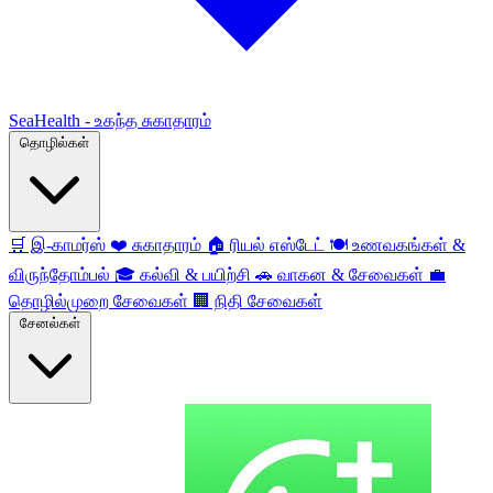
SeaHealth - உகந்த சுகாதாரம்
தொழில்கள்
🛒
இ-காமர்ஸ்
❤️
சுகாதாரம்
🏠
ரியல் எஸ்டேட்
🍽️
உணவகங்கள் &
விருந்தோம்பல்
🎓
கல்வி & பயிற்சி
🚗
வாகன & சேவைகள்
💼
தொழில்முறை சேவைகள்
🏢
நிதி சேவைகள்
சேனல்கள்