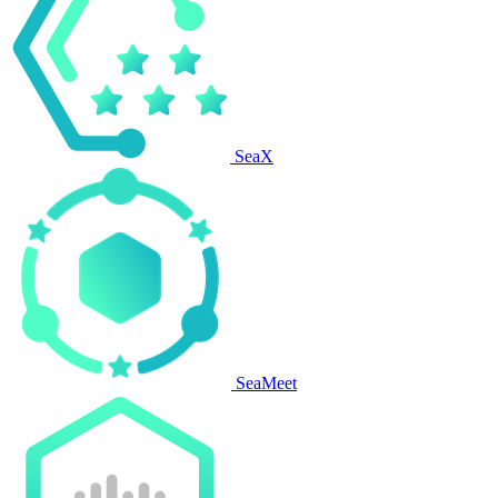
SeaX
SeaMeet