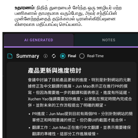
உதாரணம்
: நிதித் துறையைச் சேர்ந்த ஒரு ஊழியர் மற்ற
பணிகளால் தாமதமாக வரும்போது, அவர் சந்திப்பின்
முன்னேற்றத்தைத் தடுக்காமல் டிரான்ஸ்கிரிப்ஷனை
விரைவாக மதிப்பாய்வு செய்யலாம்.