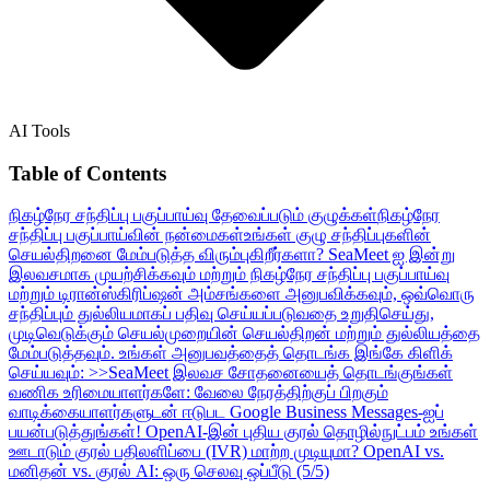
AI Tools
Table of Contents
நிகழ்நேர சந்திப்பு பகுப்பாய்வு தேவைப்படும் குழுக்கள்
நிகழ்நேர
சந்திப்பு பகுப்பாய்வின் நன்மைகள்
உங்கள் குழு சந்திப்புகளின்
செயல்திறனை மேம்படுத்த விரும்புகிறீர்களா? SeaMeet ஐ இன்று
இலவசமாக முயற்சிக்கவும் மற்றும் நிகழ்நேர சந்திப்பு பகுப்பாய்வு
மற்றும் டிரான்ஸ்கிரிப்ஷன் அம்சங்களை அனுபவிக்கவும், ஒவ்வொரு
சந்திப்பும் துல்லியமாகப் பதிவு செய்யப்படுவதை உறுதிசெய்து,
முடிவெடுக்கும் செயல்முறையின் செயல்திறன் மற்றும் துல்லியத்தை
மேம்படுத்தவும். உங்கள் அனுபவத்தைத் தொடங்க இங்கே கிளிக்
செய்யவும்: >>SeaMeet இலவச சோதனையைத் தொடங்குங்கள்
வணிக உரிமையாளர்களே: வேலை நேரத்திற்குப் பிறகும்
வாடிக்கையாளர்களுடன் ஈடுபட Google Business Messages-ஐப்
பயன்படுத்துங்கள்!
OpenAI-இன் புதிய குரல் தொழில்நுட்பம் உங்கள்
ஊடாடும் குரல் பதிலளிப்பை (IVR) மாற்ற முடியுமா?
OpenAI vs.
மனிதன் vs. குரல் AI: ஒரு செலவு ஒப்பீடு (5/5)