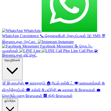
WhatsApp
WhatsApp Coexistence
📞
தொலைபேசி அழைப்புகள்
✉️
SMS
💬
இணையதள அரட்டை
Instagram
Facebook Messenger
📝
தொடர்பு
படிவங்கள்
Line
Line Call Plus
🧩
இணையதள விட்ஜெட்
தொழில்கள்
🛒
இ-காமர்ஸ்
❤️
சுகாதாரம்
🏠
ரியல் எஸ்டேட்
🍽️
உணவகங்கள் &
விருந்தோம்பல்
🎓
கல்வி & பயிற்சி
🚗
வாகன & சேவைகள்
💼
தொழில்முறை சேவைகள்
🏢
நிதி சேவைகள்
ஒப்பிடுக