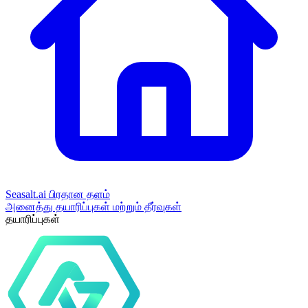
Seasalt.ai பிரதான தளம்
அனைத்து தயாரிப்புகள் மற்றும் தீர்வுகள்
தயாரிப்புகள்