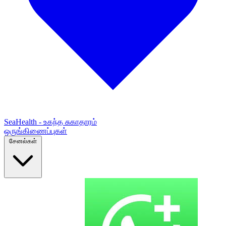
SeaHealth - உகந்த சுகாதாரம்
ஒருங்கிணைப்புகள்
சேனல்கள்