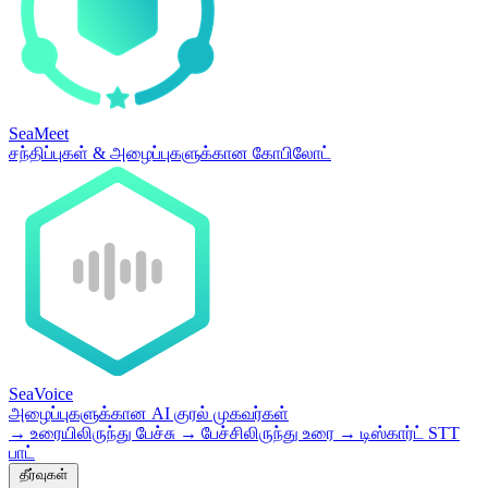
SeaMeet
சந்திப்புகள் & அழைப்புகளுக்கான கோபிலோட்
SeaVoice
அழைப்புகளுக்கான AI குரல் முகவர்கள்
→
உரையிலிருந்து பேச்சு
→
பேச்சிலிருந்து உரை
→
டிஸ்கார்ட் STT
பாட்
தீர்வுகள்