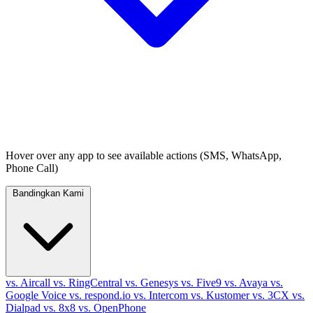
Hover over any app to see available actions (SMS, WhatsApp,
Phone Call)
Bandingkan Kami
vs. Aircall
vs. RingCentral
vs. Genesys
vs. Five9
vs. Avaya
vs.
Google Voice
vs. respond.io
vs. Intercom
vs. Kustomer
vs. 3CX
vs.
Dialpad
vs. 8x8
vs. OpenPhone