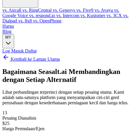
vs. Aircall
vs. RingCentral
vs. Genesys
vs. Five9
vs. Avaya
vs.
Google Voice
vs. respond.io
vs. Intercom
vs. Kustomer
vs. 3CX
vs.
Dialpad
vs. 8x8
vs. OpenPhone
Harga
Blog
MY
Log Masuk
Daftar
Kembali ke Laman Utama
Bagaimana Seasalt.ai Membandingkan
dengan
Setiap Alternatif
Lihat perbandingan terperinci dengan setiap pesaing utama. Kami
adalah satu-satunya platform yang menyampaikan ciri-ciri gred
perusahaan dengan kesederhanaan perniagaan kecil dan harga telus.
13
Pesaing Dianalisis
$25
Harga Permulaan/Ejen