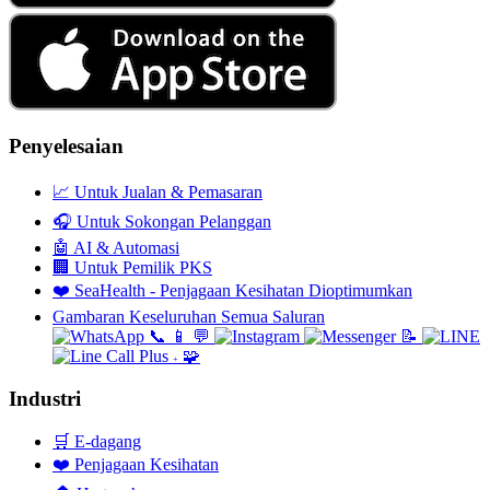
Penyelesaian
📈
Untuk Jualan & Pemasaran
🎧
Untuk Sokongan Pelanggan
🤖
AI & Automasi
🏢
Untuk Pemilik PKS
❤️
SeaHealth - Penjagaan Kesihatan Dioptimumkan
Gambaran Keseluruhan Semua Saluran
📞
📱
💬
📝
🧩
+
Industri
🛒
E-dagang
❤️
Penjagaan Kesihatan