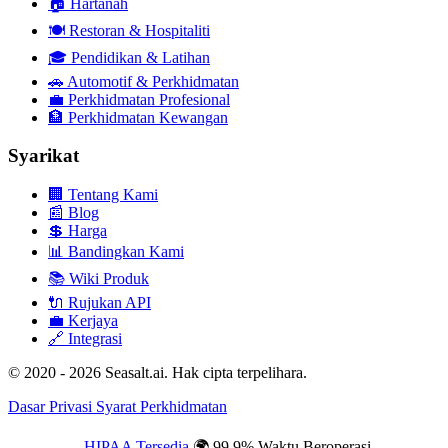
🏠
Hartanah
🍽️
Restoran & Hospitaliti
🎓
Pendidikan & Latihan
🚗
Automotif & Perkhidmatan
💼
Perkhidmatan Profesional
🏦
Perkhidmatan Kewangan
Syarikat
🏢
Tentang Kami
📰
Blog
💲
Harga
📊
Bandingkan Kami
📚
Wiki Produk
🔌
Rujukan API
💼
Kerjaya
🔗
Integrasi
© 2020 - 2026 Seasalt.ai. Hak cipta terpelihara.
Dasar Privasi
Syarat Perkhidmatan
HIPAA Tersedia
🌍 99.9% Waktu Beroperasi