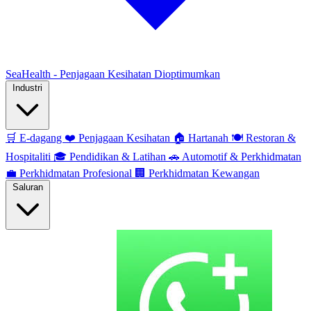
SeaHealth - Penjagaan Kesihatan Dioptimumkan
Industri
🛒
E-dagang
❤️
Penjagaan Kesihatan
🏠
Hartanah
🍽️
Restoran &
Hospitaliti
🎓
Pendidikan & Latihan
🚗
Automotif & Perkhidmatan
💼
Perkhidmatan Profesional
🏢
Perkhidmatan Kewangan
Saluran