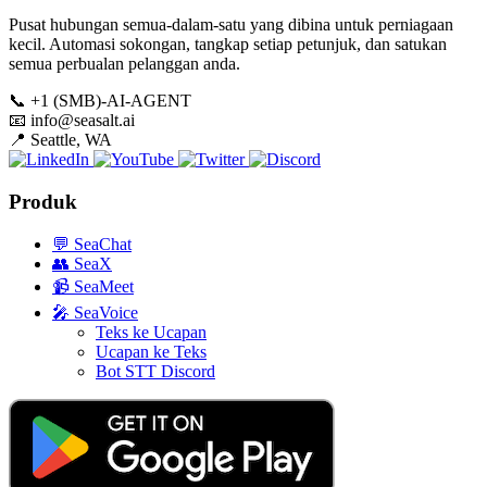
Pusat hubungan semua-dalam-satu yang dibina untuk perniagaan
kecil. Automasi sokongan, tangkap setiap petunjuk, dan satukan
semua perbualan pelanggan anda.
📞
+1 (SMB)-AI-AGENT
📧
info@seasalt.ai
📍
Seattle, WA
Produk
💬
SeaChat
👥
SeaX
📹
SeaMeet
🎤
SeaVoice
Teks ke Ucapan
Ucapan ke Teks
Bot STT Discord