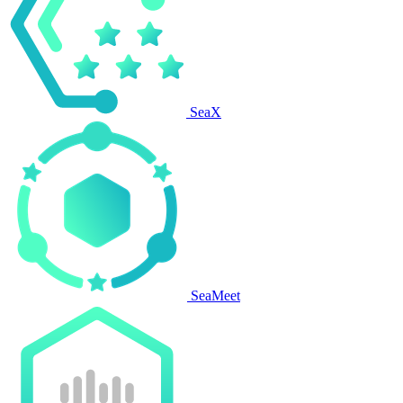
SeaX
SeaMeet