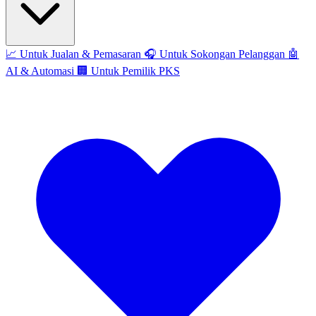
📈
Untuk Jualan & Pemasaran
🎧
Untuk Sokongan Pelanggan
🤖
AI & Automasi
🏢
Untuk Pemilik PKS