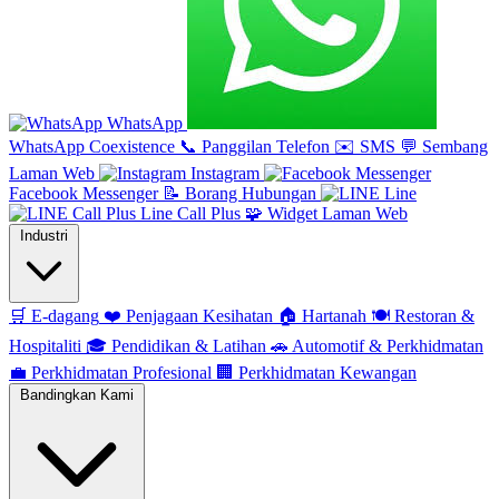
WhatsApp
WhatsApp Coexistence
📞
Panggilan Telefon
✉️
SMS
💬
Sembang
Laman Web
Instagram
Facebook Messenger
📝
Borang Hubungan
Line
Line Call Plus
🧩
Widget Laman Web
Industri
🛒
E-dagang
❤️
Penjagaan Kesihatan
🏠
Hartanah
🍽️
Restoran &
Hospitaliti
🎓
Pendidikan & Latihan
🚗
Automotif & Perkhidmatan
💼
Perkhidmatan Profesional
🏢
Perkhidmatan Kewangan
Bandingkan Kami