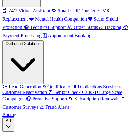
🤖
24/7 Virtual Assistant
🔁
Smart Call Transfer
⚡️
IVR
Replacement
❤️
Mental Health Companion
🛡️
Scam Shield
Protection
🎧
Technical Support
📦
Order Status & Tracking
💳
Payment Processing
🗓️
Appointment Booking
Outbound Solutions
🎯
Lead Generation & Qualification
💵
Collections Service
✅
Customer Reactivation
⏰
Senior Check Calls
📣
Large Scale
Campaigns
🎧
Proactive Support
🔄
Subscription Renewals
📄
Customer Surveys
⚠️
Fraud Alerts
Pricing
PH