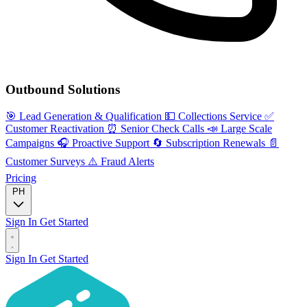
Outbound Solutions
🎯
Lead Generation & Qualification
💵
Collections Service
✅
Customer Reactivation
⏰
Senior Check Calls
📣
Large Scale
Campaigns
🎧
Proactive Support
🔄
Subscription Renewals
📄
Customer Surveys
⚠️
Fraud Alerts
Pricing
PH
Sign In
Get Started
Sign In
Get Started