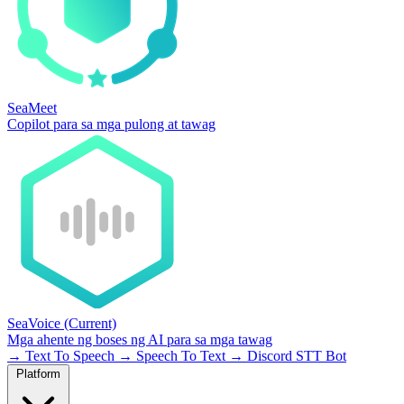
SeaMeet
Copilot para sa mga pulong at tawag
SeaVoice
(Current)
Mga ahente ng boses ng AI para sa mga tawag
→
Text To Speech
→
Speech To Text
→
Discord STT Bot
Platform