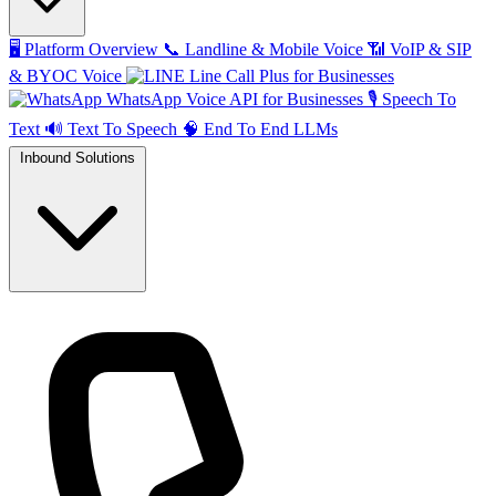
🖥️
Platform Overview
📞
Landline & Mobile Voice
📶
VoIP & SIP
& BYOC Voice
Line Call Plus for Businesses
WhatsApp Voice API for Businesses
🎙️
Speech To
Text
🔊
Text To Speech
🧠
End To End LLMs
Inbound Solutions