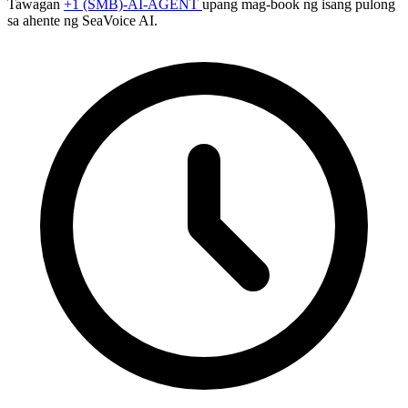
Tawagan
+1 (SMB)-AI-AGENT
upang mag-book ng isang pulong
sa ahente ng SeaVoice AI.