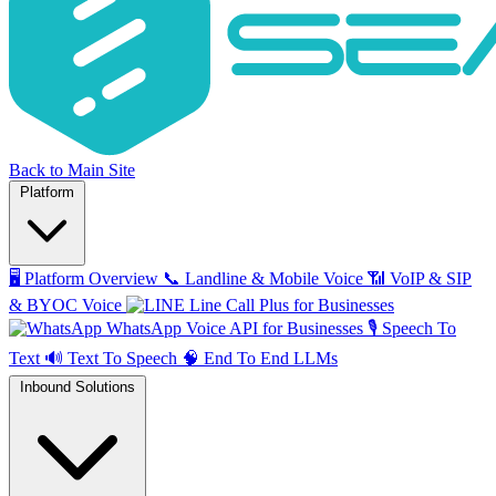
Back to Main Site
Platform
🖥️
Platform Overview
📞
Landline & Mobile Voice
📶
VoIP & SIP
& BYOC Voice
Line Call Plus for Businesses
WhatsApp Voice API for Businesses
🎙️
Speech To
Text
🔊
Text To Speech
🧠
End To End LLMs
Inbound Solutions