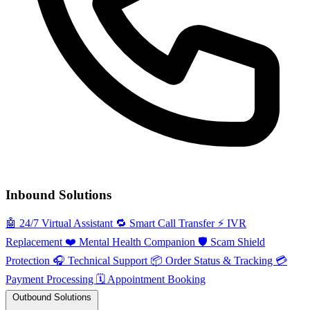
Inbound Solutions
🤖
24/7 Virtual Assistant
🔁
Smart Call Transfer
⚡️
IVR
Replacement
❤️
Mental Health Companion
🛡️
Scam Shield
Protection
🎧
Technical Support
📦
Order Status & Tracking
💳
Payment Processing
🗓️
Appointment Booking
Outbound Solutions