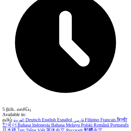
5 நிமிட வாசிப்பு
Available in:
தமிழ்
العربية
Deutsch
English
Español
فارسی
Filipino
Français
हिन्दी
한국어
Bahasa Indonesia
Bahasa Melayu
Polski
Română
Português
日本語
ไทย
Tiếng Việt
简体中文
Русский
繁體中文