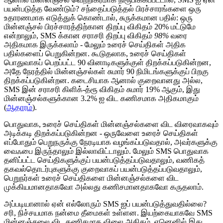
பயன்படுத்த வேண்டும்? சந்தைப்படுத்தல் பிரச்சாரங்களை ஒரு
உதாரணமாக எடுத்துக் கொண்டால், சுருக்கமான பதில்: ஒரு
மின்னஞ்சல் பிரச்சாரத்திற்கான திறப்பு விகிதம் 20% மட்டுமே
என்றாலும், SMS க்கான சராசரி திறப்பு விகிதம்
98%
வரை
அதிகமாக இருக்கலாம் - மேலும் உரைச் செய்திகள் அதிக
பதில்களைப் பெறுகின்றன. கூடுதலாக, உரைச் செய்திகள்
பொதுவாகப் பெறப்பட்ட 90 வினாடிகளுக்குள் திறக்கப்படுகின்றன,
அதே நேரத்தில் மின்னஞ்சல்கள் சுமார் 90 நிமிடங்களுக்குப் பிறகு
திறக்கப்படுகின்றன. கடைசியாக ஆனால் குறைவானது அல்ல,
SMS இன் சராசரி கிளிக்-த்ரூ விகிதம் சுமார் 19% ஆகும், இது
மின்னஞ்சல்களுக்கான 3.2% ஐ விட கணிசமாக அதிகமாகும்
(
ஆதாரம்
).
பொதுவாக, உரைச் செய்திகள் மின்னஞ்சல்களை விட விரைவாகவும்
அடிக்கடி திறக்கப்படுகின்றன - ஒருவேளை உரைச் செய்திகள்
எப்போதும் பெறுநருக்கு நேரடியாக வழங்கப்படுவதால், அவர்களுக்கு
வைஃபை இருந்தாலும் இல்லாவிட்டாலும். மேலும் SMS பொதுவாக
தனிப்பட்ட செய்திகளுக்குப் பயன்படுத்தப்படுவதாலும், வணிகத்
தகவல்தொடர்புகளுக்கு குறைவாகப் பயன்படுத்தப்படுவதாலும்,
பெறுநர்கள் உரைச் செய்திகளை மின்னஞ்சல்களை விட
முக்கியமானதாகவோ அல்லது கணிசமானதாகவோ கருதலாம்.
அப்படியானால் ஏன் எல்லோரும் SMS ஐப் பயன்படுத்துவதில்லை?
சரி, நிச்சயமாக நன்மை தீமைகள் உள்ளன. இயற்கையாகவே SMS
மின்னஞ்சலை விட கணிசமாக விலை அதிகம், ஏனெனில் இது