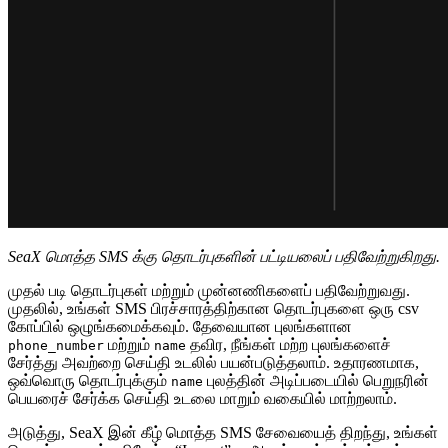
SeaX மொத்த SMS க்கு தொடர்புகளின் பட்டியலைப் பதிவேற்றுகிறது.
முதல் படி தொடர்புகள் மற்றும் முன்னணிகளைப் பதிவேற்றுவது.
முதலில், உங்கள் SMS பிரச்சாரத்திற்கான தொடர்புகளை ஒரு csv
கோப்பில் ஒழுங்கமைக்கவும். தேவையான புலங்களான
மற்றும்
தவிர, நீங்கள் மற்ற புலங்களைச்
phone_number
name
சேர்த்து அவற்றை செய்தி உடலில் பயன்படுத்தலாம். உதாரணமாக,
ஒவ்வொரு தொடர்புக்கும்
புலத்தின் அடிப்படையில் பெறுநரின்
name
பெயரைச் சேர்க்க செய்தி உடலை மாறும் வகையில் மாற்றலாம்.
அடுத்து, SeaX இன் கீழ் மொத்த SMS சேவையைத் திறந்து, உங்கள்