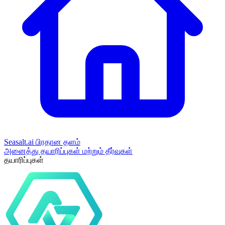
Seasalt.ai பிரதான தளம்
அனைத்து தயாரிப்புகள் மற்றும் தீர்வுகள்
தயாரிப்புகள்