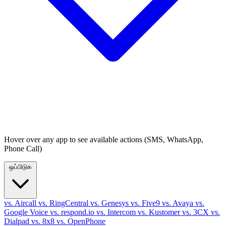
Hover over any app to see available actions (SMS, WhatsApp,
Phone Call)
ஒப்பிடுக
vs. Aircall
vs. RingCentral
vs. Genesys
vs. Five9
vs. Avaya
vs.
Google Voice
vs. respond.io
vs. Intercom
vs. Kustomer
vs. 3CX
vs.
Dialpad
vs. 8x8
vs. OpenPhone