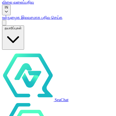
விலை
வலைப்பதிவு
IN
உள்நுழைக
இலவசமாக பதிவு செய்க
தயாரிப்புகள்
SeaChat