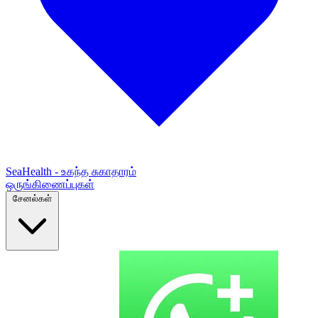
SeaHealth - உகந்த சுகாதாரம்
ஒருங்கிணைப்புகள்
சேனல்கள்