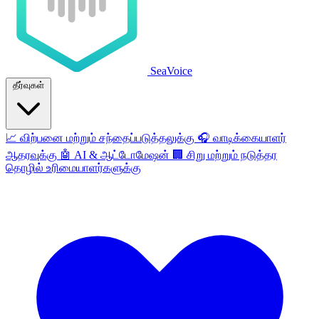
SeaVoice
தீர்வுகள்
📈
விற்பனை மற்றும் சந்தைப்படுத்தலுக்கு
🎧
வாடிக்கையாளர்
ஆதரவுக்கு
🤖
AI & ஆட்டோமேஷன்
🏢
சிறு மற்றும் நடுத்தர
தொழில் உரிமையாளர்களுக்கு