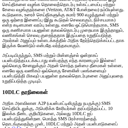
செய்திகளை வழங்க தொலைத்தொடர்பு உள்கட்டமைப்பு மற்றும்
சேவை வழங்குநர்களை (Verizon, AT&T போன்றவை) நம்பியுள்ளது.
கூடுதலாக, உரைச் செய்திகளுக்கு சுமார் 900 எழுத்துகள் மற்றும்
ஒரு ஒற்றை இணைப்பு (இது கூடுதல் செலவாகும், நிச்சயமாக)
என்ற கடினமான வரம்பு உள்ளது. எனவே ஒட்டுமொத்தமாக, SMS
ஒரு கணிசமாக பயனுள்ள தகவல்தொடர்பு முறையாக இருந்தாலும்,
வணிகங்கள் செலவு குறைந்ததாக இருப்பதை உறுதிப்படுத்த
அவர்கள் அனுப்பும் உள்ளடக்கத்தில் அதிக தேர்ந்தெடுக்கப்பட்டதாக
இருக்க வேண்டும் என்பதே வர்த்தகமாகும்.
அப்படியிருந்தும், SMS மற்றும் மின்னஞ்சல் ஒன்றாகப்
பயன்படுத்தப்படக்கூடாது என்பதற்கு எந்த காரணமும் இல்லை!
ஒவ்வொரு சேனலுக்கும் அதன் சொந்த நன்மை தீமைகள் உள்ளன,
எனவே ஒரு வணிகம் ஒவ்வொரு சேனலின் பலங்களையும்
பயன்படுத்தி மிகவும் பயனுள்ள தகவல்தொடர்புகளை அனுப்புவதை
உறுதிப்படுத்த முடியும்.
10DLC தரநிலைகள்
அதிக அளவிலான A2P (பயன்பாட்டிலிருந்து நபருக்கு) SMS
செய்தியிடலுக்கு, அமெரிக்க கேரியர்கள் தரப்படுத்தப்பட்ட 10
இலக்க நீண்ட குறியீடுகளை, அல்லது 10DLC ஐப்
பயன்படுத்துகின்றன. மொத்த SMS பிரச்சாரத்தைத்
தொடங்குவதற்கு முன், 10DLC மற்றும் அதன் பயன்பாடுகளைப்