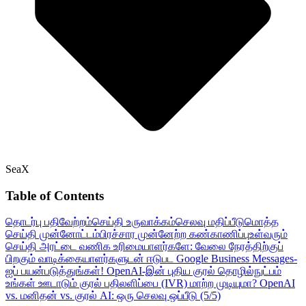
SeaX
Table of Contents
தொடர்பு பதிவேற்றம்
செய்தி உருவாக்கம்
செலவு மதிப்பீடு
மொத்த
செய்தி முன்னோட்டம்
பிரச்சார முன்னேற்ற கண்காணிப்பு
உள்வரும்
செய்தி அரட்டை
வணிக உரிமையாளர்களே: வேலை நேரத்திற்குப்
பிறகும் வாடிக்கையாளர்களுடன் ஈடுபட Google Business Messages-
ஐப் பயன்படுத்துங்கள்!
OpenAI-இன் புதிய குரல் தொழில்நுட்பம்
உங்கள் ஊடாடும் குரல் பதிலளிப்பை (IVR) மாற்ற முடியுமா?
OpenAI
vs. மனிதன் vs. குரல் AI: ஒரு செலவு ஒப்பீடு (5/5)