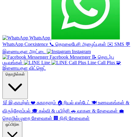
WhatsApp
WhatsApp Coexistence
📞
தொலைபேசி அழைப்புகள்
✉️
SMS
💬
இணையதள அரட்டை
Instagram
Facebook Messenger
📝
தொடர்பு
படிவங்கள்
Line
Line Call Plus
🧩
இணையதள விட்ஜெட்
தொழில்கள்
🛒
இ-காமர்ஸ்
❤️
சுகாதாரம்
🏠
ரியல் எஸ்டேட்
🍽️
உணவகங்கள் &
விருந்தோம்பல்
🎓
கல்வி & பயிற்சி
🚗
வாகன & சேவைகள்
💼
தொழில்முறை சேவைகள்
🏢
நிதி சேவைகள்
ஒப்பிடுக