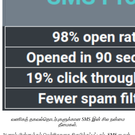
வணிகத் தகவல்தொடர்புகளுக்கான SMS இன் சில நன்மை
தீமைகள்.
ஆனால் மின்னஞ்சல் வெற்றிகரமாக நிரூபிக்கப்பட்டால், SMS ஐ ஏன்