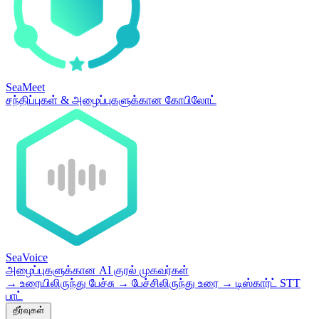
SeaMeet
சந்திப்புகள் & அழைப்புகளுக்கான கோபிலோட்
SeaVoice
அழைப்புகளுக்கான AI குரல் முகவர்கள்
→
உரையிலிருந்து பேச்சு
→
பேச்சிலிருந்து உரை
→
டிஸ்கார்ட் STT
பாட்
தீர்வுகள்