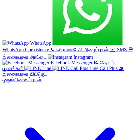
WhatsApp
WhatsApp Coexistence
📞
தொலைபேசி அழைப்புகள்
✉️
SMS
💬
இணையதள அரட்டை
Instagram
Facebook Messenger
📝
தொடர்பு
படிவங்கள்
Line
Line Call Plus
🧩
இணையதள விட்ஜெட்
ஒருங்கிணைப்புகள்