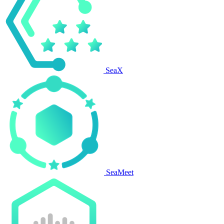
SeaX
SeaMeet