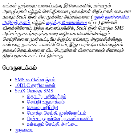
எங்கள் முந்தைய வலைப்பதிவு இடுகைகளில், உள்வரும்
அழைப்புகள் மற்றும் செய்திகளை முகவர்கள் சிறப்பாகக் கையாள
உதவும் SeaX இன் சில முக்கிய அம்சங்களை (
குரல் நுண்ணறிவு
,
அறிவுத் தளம்
, மற்றும்
வழக்கு மேலாண்மை
உட்பட) நாங்கள்
விளக்கினோம். இந்த வலைப்பதிவில், SeaX இன் மொத்த SMS
அம்சம் முகவர்களுக்கு உரை வழியாக வெளிச்செல்லும்
செய்திகளை முன்கூட்டியே அனுப்ப எவ்வாறு அனுமதிக்கிறது
என்பதை நாங்கள் காண்பிப்போம், இது பாரம்பரிய மின்னஞ்சல்
தகவல்தொடர்புகளை விட பெறுநர்கள் விரைவாகவும் சீராகவும்
திறப்பதாகக் காட்டப்பட்டுள்ளது.
பொருளடக்கம்
SMS vs மின்னஞ்சல்
10DLC தரநிலைகள்
SeaX மொத்த SMS
தொடர்பு பதிவேற்றம்
செய்தி உருவாக்கம்
செலவு மதிப்பீடு
மொத்த செய்தி முன்னோட்டம்
பிரச்சார முன்னேற்ற கண்காணிப்பு
உள்வரும் செய்தி அரட்டை
முடிவுரை