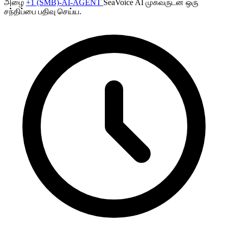
அழை
+1 (SMB)-AI-AGENT
SeaVoice AI முகவருடன் ஒரு
சந்திப்பை பதிவு செய்ய.