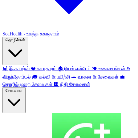
SeaHealth - உகந்த சுகாதாரம்
தொழில்கள்
🛒
இ-காமர்ஸ்
❤️
சுகாதாரம்
🏠
ரியல் எஸ்டேட்
🍽️
உணவகங்கள் &
விருந்தோம்பல்
🎓
கல்வி & பயிற்சி
🚗
வாகன & சேவைகள்
💼
தொழில்முறை சேவைகள்
🏢
நிதி சேவைகள்
சேனல்கள்