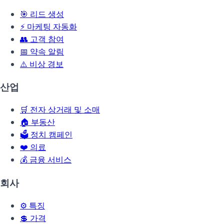
🎯
리드 생성
⚡
마케팅 자동화
👥
고객 참여
📅
약속 알림
⚠️
비상 경보
산업
🛒
전자 상거래 및 소매
🏠
부동산
🗳️
정치 캠페인
❤️
의료
💰
금융 서비스
회사
⚙️
특징
💲
가격