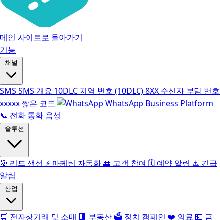
메인 사이트로 돌아가기
기능
채널
SMS
SMS 개요
10DLC
지역 번호 (10DLC)
8XX
수신자 부담 번호
xxxxx
짧은 코드
WhatsApp Business Platform
📞
전화 통화 음성
솔루션
🎯
리드 생성
⚡️
마케팅 자동화
👥
고객 참여
🗓️
예약 알림
⚠️
긴급
알림
산업
🛒
전자상거래 및 소매
🏢
부동산
🗳️
정치 캠페인
❤️
의료
💵
금