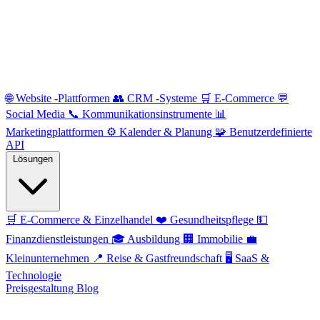
🌐
Website -Plattformen
👥
CRM -Systeme
🛒
E-Commerce
💬
Social Media
📞
Kommunikationsinstrumente
📊
Marketingplattformen
⚙️
Kalender & Planung
🧩
Benutzerdefinierte
API
Lösungen
🛒
E-Commerce & Einzelhandel
❤️
Gesundheitspflege
💵
Finanzdienstleistungen
🎓
Ausbildung
🏢
Immobilie
💼
Kleinunternehmen
📍
Reise & Gastfreundschaft
🖥️
SaaS &
Technologie
Preisgestaltung
Blog