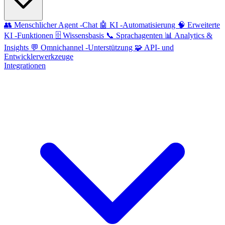
👥
Menschlicher Agent -Chat
🤖
KI -Automatisierung
🧠
Erweiterte
KI -Funktionen
🗄️
Wissensbasis
📞
Sprachagenten
📊
Analytics &
Insights
💬
Omnichannel -Unterstützung
🧩
API- und
Entwicklerwerkzeuge
Integrationen