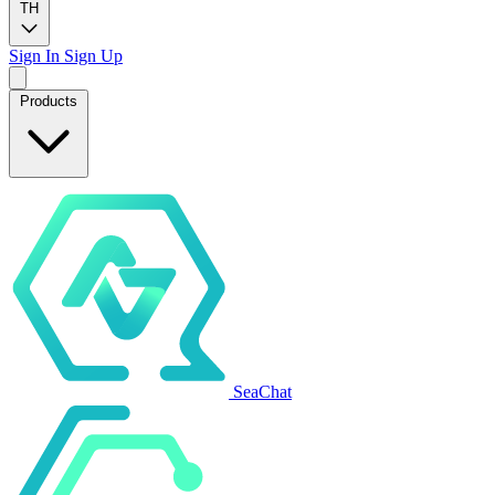
TH
Sign In
Sign Up
Products
SeaChat