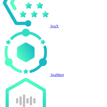
SeaX
SeaMeet