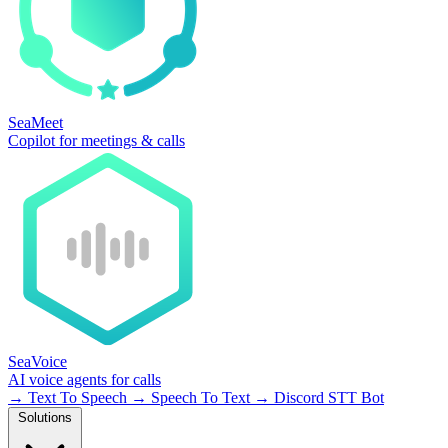
SeaMeet
Copilot for meetings & calls
SeaVoice
AI voice agents for calls
→
Text To Speech
→
Speech To Text
→
Discord STT Bot
Solutions