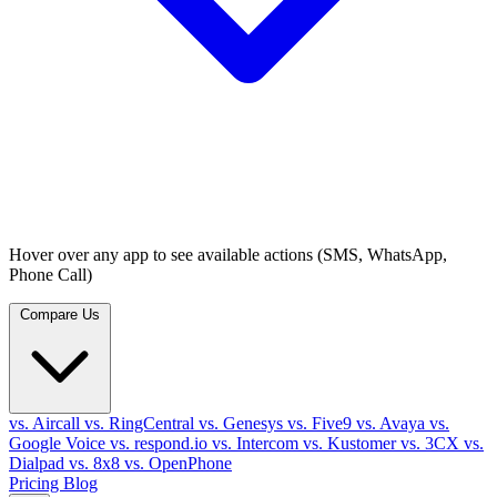
Hover over any app to see available actions (SMS, WhatsApp,
Phone Call)
Compare Us
vs. Aircall
vs. RingCentral
vs. Genesys
vs. Five9
vs. Avaya
vs.
Google Voice
vs. respond.io
vs. Intercom
vs. Kustomer
vs. 3CX
vs.
Dialpad
vs. 8x8
vs. OpenPhone
Pricing
Blog