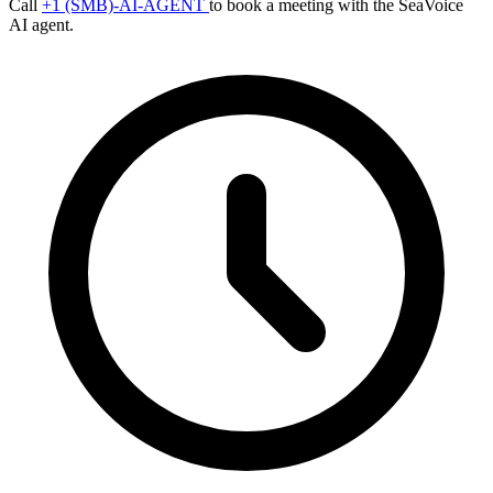
Call
+1 (SMB)-AI-AGENT
to book a meeting with the SeaVoice
AI agent.