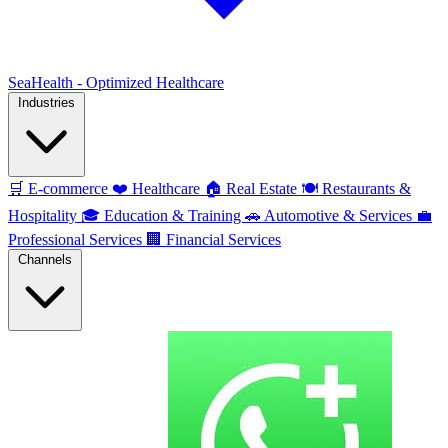
SeaHealth - Optimized Healthcare
Industries
🛒
E-commerce
❤️
Healthcare
🏠
Real Estate
🍽️
Restaurants &
Hospitality
🎓
Education & Training
🚗
Automotive & Services
💼
Professional Services
🏢
Financial Services
Channels