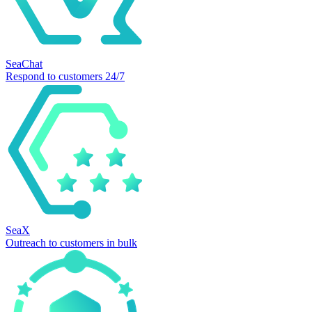
SeaChat
Respond to customers 24/7
SeaX
Outreach to customers in bulk