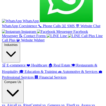
WhatsApp
WhatsApp Coexistence
📞
Phone Calls
✉️
SMS
💬
Website Chat
Instagram
Facebook
Messenger
📝
Contact Forms
Line
Line
Call Plus
🧩
Website Widget
Industries
🛒
E-commerce
❤️
Healthcare
🏠
Real Estate
🍽️
Restaurants &
Hospitality
🎓
Education & Training
🚗
Automotive & Services
💼
Professional Services
🏢
Financial Services
Compare Us
vs. Aircall
vs. RingCentral
vs. Genesys
vs. Five9
vs. Avaya
vs.