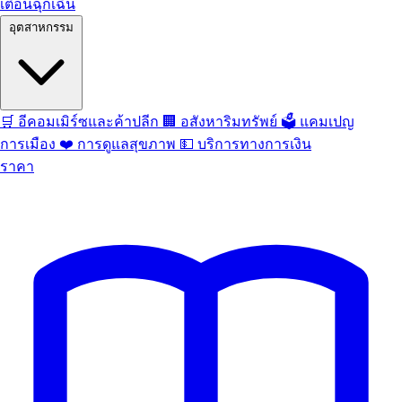
เตือนฉุกเฉิน
อุตสาหกรรม
🛒
อีคอมเมิร์ซและค้าปลีก
🏢
อสังหาริมทรัพย์
🗳️
แคมเปญ
การเมือง
❤️
การดูแลสุขภาพ
💵
บริการทางการเงิน
ราคา