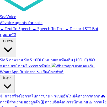
SeaVoice
AI voice agents for calls
→
Text To Speech
→
Speech To Text
→
Discord STT Bot
คุณสมบัติ
ช่องทาง
SMS
ภาพรวม SMS
10DLC
หมายเลขท้องถิ่น (10DLC)
8XX
หมายเลขโทรฟรี
xxxxx
รหัสย่อ
แพลตฟอร์ม
WhatsApp Business
📞
เสียงโทรศัพท์
โซลูชัน
🎯
การสร้างโอกาสในการขาย
⚡️
ระบบอัตโนมัติทางการตลาด
👥
การมีส่วนร่วมของลูกค้า
🗓️
การแจ้งเตือนการนัดหมาย
⚠️
การแจ้ง