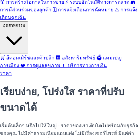
🎯
การสร้างโอกาสในการขาย
⚡️
ระบบอัตโนมัติทางการตลาด
👥
การมีส่วนร่วมของลูกค้า
🗓️
การแจ้งเตือนการนัดหมาย
⚠️
การแจ้ง
เตือนฉุกเฉิน
อุตสาหกรรม
🛒
อีคอมเมิร์ซและค้าปลีก
🏢
อสังหาริมทรัพย์
🗳️
แคมเปญ
การเมือง
❤️
การดูแลสุขภาพ
💵
บริการทางการเงิน
ราคา
เรียบง่าย, โปร่งใส
ราคาที่ปรับ
ขนาดได้
เริ่มต้นเล็กๆ หรือไปให้ใหญ่ - ราคาของเราเติบโตไปพร้อมกับธุรกิจ
ของคุณ ไม่มีค่าธรรมเนียมแอบแฝง ไม่มีเรื่องเซอร์ไพรส์ มีแต่ค่า