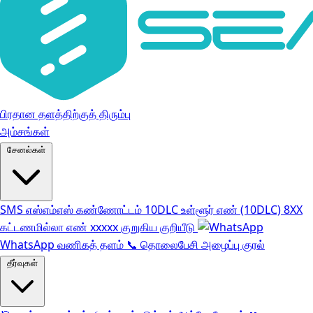
பிரதான தளத்திற்குத் திரும்பு
அம்சங்கள்
சேனல்கள்
SMS
எஸ்எம்எஸ் கண்ணோட்டம்
10DLC
உள்ளூர் எண் (10DLC)
8XX
கட்டணமில்லா எண்
xxxxx
குறுகிய குறியீடு
WhatsApp வணிகத் தளம்
📞
தொலைபேசி அழைப்பு குரல்
தீர்வுகள்