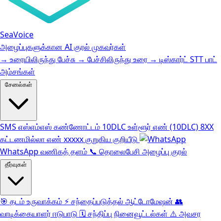
SeaVoice
அழைப்புகளுக்கான AI குரல் முகவர்கள்
→
உரையிலிருந்து பேச்சு
→
பேச்சிலிருந்து உரை
→
டிஸ்கார்ட் STT பாட்
அம்சங்கள்
சேனல்கள்
SMS
எஸ்எம்எஸ் கண்ணோட்டம்
10DLC
உள்ளூர் எண் (10DLC)
8XX
கட்டணமில்லா எண்
xxxxx
குறுகிய குறியீடு
WhatsApp வணிகத் தளம்
📞
தொலைபேசி அழைப்பு குரல்
தீர்வுகள்
🎯
தடம் உருவாக்கம்
⚡️
சந்தைப்படுத்தல் ஆட்டோமேஷன்
👥
வாடிக்கையாளர் ஈடுபாடு
🗓️
சந்திப்பு நினைவூட்டல்கள்
⚠️
அவசர