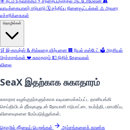
🎯
தடம் உருவாக்கம்
⚡️
சந்தைப்படுத்தல் ஆட்டோமேஷன்
👥
வாடிக்கையாளர் ஈடுபாடு
🗓️
சந்திப்பு நினைவூட்டல்கள்
⚠️
அவசர
எச்சரிக்கைகள்
தொழில்கள்
🛒
இ-காமர்ஸ் & சில்லறை விற்பனை
🏢
ரியல் எஸ்டேட்
🗳️
அரசியல்
பிரச்சாரங்கள்
❤️
சுகாதாரம்
💵
நிதிச் சேவைகள்
விலை
SeaX இதற்காக
சுகாதாரம்
சுகாதார வழங்குநர்களுக்காக வடிவமைக்கப்பட்ட தானியங்கி
செய்தியிடல் தீர்வுகளுடன் நோயாளி ஈடுபாட்டை உயர்த்தி, பராமரிப்பு
விளைவுகளை மேம்படுத்துங்கள்.
தொழில் தீர்வைப் பெறுங்கள்
அம்சங்களைக் காண்க