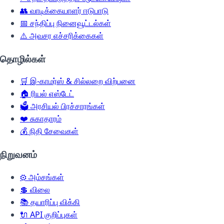
👥
வாடிக்கையாளர் ஈடுபாடு
📅
சந்திப்பு நினைவூட்டல்கள்
⚠️
அவசர எச்சரிக்கைகள்
தொழில்கள்
🛒
இ-காமர்ஸ் & சில்லறை விற்பனை
🏠
ரியல் எஸ்டேட்
🗳️
அரசியல் பிரச்சாரங்கள்
❤️
சுகாதாரம்
💰
நிதி சேவைகள்
நிறுவனம்
⚙️
அம்சங்கள்
💲
விலை
📚
தயாரிப்பு விக்கி
🔌
API குறிப்புகள்