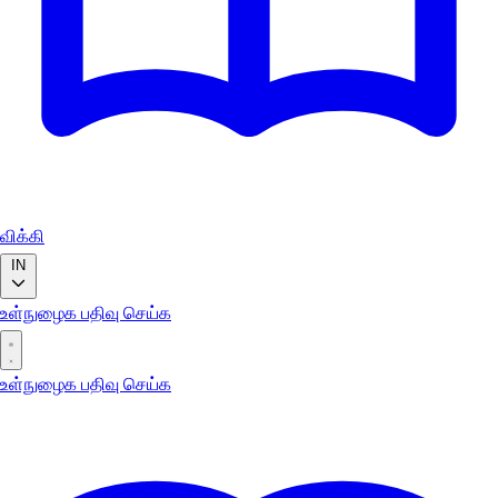
விக்கி
IN
உள்நுழைக
பதிவு செய்க
உள்நுழைக
பதிவு செய்க