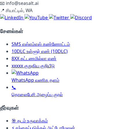
📧
info@seasalt.ai
📍
சியாட்டில், WA
சேனல்கள்
SMS
எஸ்எம்எஸ் கண்ணோட்டம்
10DLC
உள்ளூர் எண் (10DLC)
8XX
கட்டணமில்லா எண்
xxxxx
குறுகிய குறியீடு
WhatsApp வணிக தளம்
📞
தொலைபேசி அழைப்பு குரல்
தீர்வுகள்
🎯
தடம் உருவாக்கம்
⚡
சந்தைப்படுத்தல் ஆட்டோமேஷன்