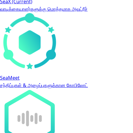
SeaX
(Current)
வாடிக்கையாளர்களுக்கு மொத்தமாக அவுட்ரீச்
SeaMeet
சந்திப்புகள் & அழைப்புகளுக்கான கோபிலோட்