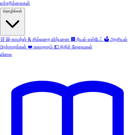
எச்சரிக்கைகள்
தொழில்கள்
🛒
இ-காமர்ஸ் & சில்லறை விற்பனை
🏢
ரியல் எஸ்டேட்
🗳️
அரசியல்
பிரச்சாரங்கள்
❤️
சுகாதாரம்
💵
நிதிச் சேவைகள்
விலை