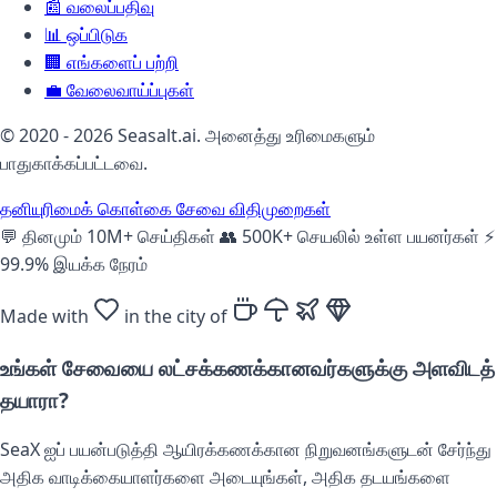
📰
வலைப்பதிவு
📊
ஒப்பிடுக
🏢
எங்களைப் பற்றி
💼
வேலைவாய்ப்புகள்
© 2020 - 2026 Seasalt.ai. அனைத்து உரிமைகளும்
பாதுகாக்கப்பட்டவை.
தனியுரிமைக் கொள்கை
சேவை விதிமுறைகள்
💬
தினமும் 10M+ செய்திகள்
👥
500K+ செயலில் உள்ள பயனர்கள்
⚡
99.9% இயக்க நேரம்
Made with
in the city of
உங்கள் சேவையை லட்சக்கணக்கானவர்களுக்கு அளவிடத்
தயாரா?
SeaX ஐப் பயன்படுத்தி ஆயிரக்கணக்கான நிறுவனங்களுடன் சேர்ந்து
அதிக வாடிக்கையாளர்களை அடையுங்கள், அதிக தடயங்களை