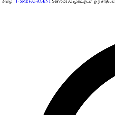
அழை
+1 (SMB)-AI-AGENT
SeaVoice AI முகவருடன் ஒரு சந்திப்ப