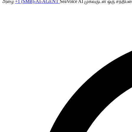
அழை
+1 (SMB)-AI-AGENT
SeaVoice AI முகவருடன் ஒரு சந்திப்ப