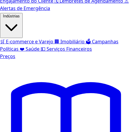
Engajamento do Cliente
🗓️
Lembretes de Agendamento
⚠️
Alertas de Emergência
Indústrias
🛒
E-commerce e Varejo
🏢
Imobiliário
🗳️
Campanhas
Políticas
❤️
Saúde
💵
Serviços Financeiros
Preços