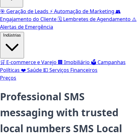
🎯
Geração de Leads
⚡️
Automação de Marketing
👥
Engajamento do Cliente
🗓️
Lembretes de Agendamento
⚠️
Alertas de Emergência
Indústrias
🛒
E-commerce e Varejo
🏢
Imobiliário
🗳️
Campanhas
Políticas
❤️
Saúde
💵
Serviços Financeiros
Preços
Professional SMS
messaging with trusted
local numbers
SMS Local