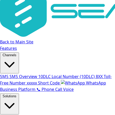
Back to Main Site
Features
Channels
SMS
SMS Overview
10DLC
Local Number (10DLC)
8XX
Toll-
Free Number
xxxxx
Short Code
WhatsApp
Business Platform
📞
Phone Call Voice
Solutions