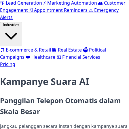
🎯
Lead Generation
⚡️
Marketing Automation
👥
Customer
Engagement
🗓️
Appointment Reminders
⚠️
Emergency
Alerts
Industries
🛒
E-commerce & Retail
🏢
Real Estate
🗳️
Political
Campaigns
❤️
Healthcare
💵
Financial Services
Pricing
Kampanye Suara AI
Panggilan Telepon Otomatis dalam
Skala Besar
Jangkau pelanggan secara instan dengan kampanye suara