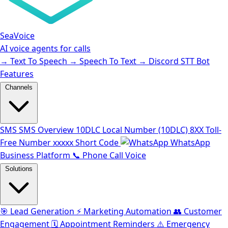
SeaVoice
AI voice agents for calls
→
Text To Speech
→
Speech To Text
→
Discord STT Bot
Features
Channels
SMS
SMS Overview
10DLC
Local Number (10DLC)
8XX
Toll-
Free Number
xxxxx
Short Code
WhatsApp
Business Platform
📞
Phone Call Voice
Solutions
🎯
Lead Generation
⚡️
Marketing Automation
👥
Customer
Engagement
🗓️
Appointment Reminders
⚠️
Emergency