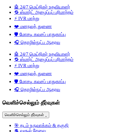
🤖
24/7 மெய்நிகர் உதவியாளர்
🔁
ஸ்மார்ட் அழைப்புப் பரிமாற்றம்
⚡
IVR மாற்று
❤️
மனநலத் துணை
🛡️
மோசடி கவசப் பாதுகாப்பு
🎧
தொழில்நுட்ப ஆதரவு
🤖
24/7 மெய்நிகர் உதவியாளர்
🔁
ஸ்மார்ட் அழைப்புப் பரிமாற்றம்
⚡
IVR மாற்று
❤️
மனநலத் துணை
🛡️
மோசடி கவசப் பாதுகாப்பு
🎧
தொழில்நுட்ப ஆதரவு
வெளிச்செல்லும் தீர்வுகள்
வெளிச்செல்லும் தீர்வுகள்
⌄
🎯
தடம் உருவாக்கம் & தகுதி
💲
வசூல் சேவை