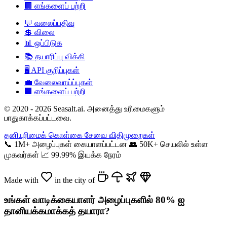
🏢
எங்களைப் பற்றி
💬
வலைப்பதிவு
💲
விலை
📊
ஒப்பிடுக
📚
தயாரிப்பு விக்கி
🖥️
API குறிப்புகள்
💼
வேலைவாய்ப்புகள்
🏢
எங்களைப் பற்றி
© 2020 - 2026 Seasalt.ai. அனைத்து உரிமைகளும்
பாதுகாக்கப்பட்டவை.
தனியுரிமைக் கொள்கை
சேவை விதிமுறைகள்
📞
1M+ அழைப்புகள் கையாளப்பட்டன
👥
50K+ செயலில் உள்ள
முகவர்கள்
📈
99.99% இயக்க நேரம்
Made with
in the city of
உங்கள் வாடிக்கையாளர் அழைப்புகளில் 80% ஐ
தானியக்கமாக்கத் தயாரா?