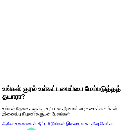
உங்கள் உள்கட்டமைப்பு
தற்போதுள்ள PBX, VoIP அமைப்பு அல்லது கேரியர்
SeaVoice தளம்
AI குரல் செயலாக்கம் மற்றும் ரூட்டிங்
உலகளாவிய நெட்வொர்க்
உங்கள் குரல் உள்கட்டமைப்பை மேம்படுத்தத்
உலகளாவிய கேரியர் இணைப்புகள்
தயாரா?
உங்கள் தேவைகளுக்கு சரியான தீர்வைக் வடிவமைக்க எங்கள்
இணைப்பு நிபுணர்களுடன் பேசுங்கள்
ஆலோசனையைத் திட்டமிடுங்கள்
இலவசமாக பதிவு செய்க