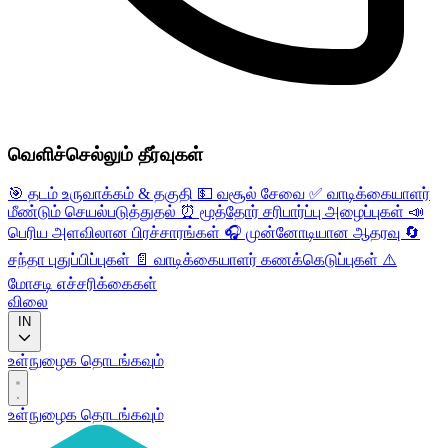
வெளிச்செல்லும் தீர்வுகள்
🎯
தடம் உருவாக்கம் & தகுதி
💵
வசூல் சேவை
✅
வாடிக்கையாளர்
மீண்டும் செயல்படுத்துதல்
⏰
மூத்தோர் சரிபார்ப்பு அழைப்புகள்
📣
பெரிய அளவிலான பிரச்சாரங்கள்
🎧
முன்னோடியான ஆதரவு
🔄
சந்தா புதுப்பிப்புகள்
📄
வாடிக்கையாளர் கணக்கெடுப்புகள்
⚠️
மோசடி எச்சரிக்கைகள்
விலை
IN
உள்நுழைக
தொடங்கவும்
உள்நுழைக
தொடங்கவும்