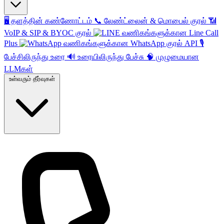
🖥️
தளத்தின் கண்ணோட்டம்
📞
லேண்ட்லைன் & மொபைல் குரல்
📶
VoIP & SIP & BYOC குரல்
வணிகங்களுக்கான Line Call
Plus
வணிகங்களுக்கான WhatsApp குரல் API
🎙️
பேச்சிலிருந்து உரை
🔊
உரையிலிருந்து பேச்சு
🧠
முழுமையான
LLMகள்
உள்வரும் தீர்வுகள்