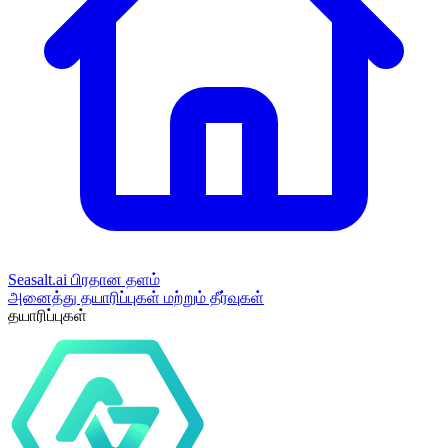
Seasalt.ai பிரதான தளம்
அனைத்து தயாரிப்புகள் மற்றும் தீர்வுகள்
தயாரிப்புகள்