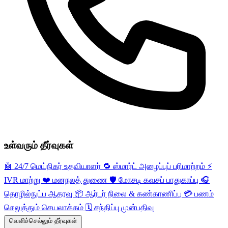
உள்வரும் தீர்வுகள்
🤖
24/7 மெய்நிகர் உதவியாளர்
🔁
ஸ்மார்ட் அழைப்புப் பரிமாற்றம்
⚡️
IVR மாற்று
❤️
மனநலத் துணை
🛡️
மோசடி கவசப் பாதுகாப்பு
🎧
தொழில்நுட்ப ஆதரவு
📦
ஆர்டர் நிலை & கண்காணிப்பு
💳
பணம்
செலுத்தும் செயலாக்கம்
🗓️
சந்திப்பு முன்பதிவு
வெளிச்செல்லும் தீர்வுகள்