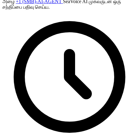
அழை
+1 (SMB)-AI-AGENT
SeaVoice AI முகவருடன் ஒரு
சந்திப்பை பதிவு செய்ய.