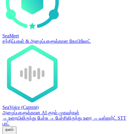
SeaMeet
சந்திப்புகள் & அழைப்புகளுக்கான கோபிலோட்
SeaVoice
(Current)
அழைப்புகளுக்கான AI குரல் முகவர்கள்
→
உரையிலிருந்து பேச்சு
→
பேச்சிலிருந்து உரை
→
டிஸ்கார்ட் STT
பாட்
தளம்