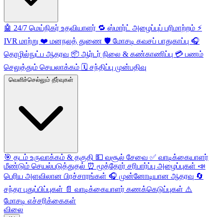
🤖
24/7 மெய்நிகர் உதவியாளர்
🔁
ஸ்மார்ட் அழைப்புப் பரிமாற்றம்
⚡️
IVR மாற்று
❤️
மனநலத் துணை
🛡️
மோசடி கவசப் பாதுகாப்பு
🎧
தொழில்நுட்ப ஆதரவு
📦
ஆர்டர் நிலை & கண்காணிப்பு
💳
பணம்
செலுத்தும் செயலாக்கம்
🗓️
சந்திப்பு முன்பதிவு
வெளிச்செல்லும் தீர்வுகள்
🎯
தடம் உருவாக்கம் & தகுதி
💵
வசூல் சேவை
✅
வாடிக்கையாளர்
மீண்டும் செயல்படுத்துதல்
⏰
மூத்தோர் சரிபார்ப்பு அழைப்புகள்
📣
பெரிய அளவிலான பிரச்சாரங்கள்
🎧
முன்னோடியான ஆதரவு
🔄
சந்தா புதுப்பிப்புகள்
📄
வாடிக்கையாளர் கணக்கெடுப்புகள்
⚠️
மோசடி எச்சரிக்கைகள்
விலை