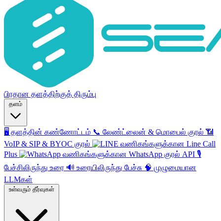
பிரதான தளத்திற்குத் திரும்பு
தளம்
🖥️
தளத்தின் கண்ணோட்டம்
📞
லேண்ட்லைன் & மொபைல் குரல்
📶
VoIP & SIP & BYOC குரல்
வணிகங்களுக்கான Line Call
Plus
வணிகங்களுக்கான WhatsApp குரல் API
🎙️
பேச்சிலிருந்து உரை
🔊
உரையிலிருந்து பேச்சு
🧠
முழுமையான
LLMகள்
உள்வரும் தீர்வுகள்