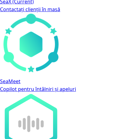
SeaX
(Current)
Contactați clienții în masă
SeaMeet
Copilot pentru întâlniri și apeluri