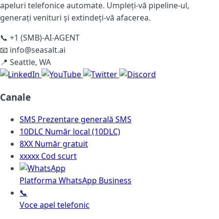
apeluri telefonice automate. Umpleți-vă pipeline-ul,
generați venituri și extindeți-vă afacerea.
📞
+1 (SMB)-AI-AGENT
📧
info@seasalt.ai
📍
Seattle, WA
Canale
SMS
Prezentare generală SMS
10DLC
Număr local (10DLC)
8XX
Număr gratuit
xxxxx
Cod scurt
Platforma WhatsApp Business
📞
Voce apel telefonic