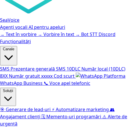
SeaVoice
Agenți vocali AI pentru apeluri
→
Text în vorbire
→
Vorbire în text
→
Bot STT Discord
Funcționalități
Canale
SMS
Prezentare generală SMS
10DLC
Număr local (10DLC)
8XX
Număr gratuit
xxxxx
Cod scurt
Platforma
WhatsApp Business
📞
Voce apel telefonic
Soluții
🎯
Generare de lead-uri
⚡️
Automatizare marketing
👥
Angajament clienți
🗓️
Memento-uri programări
⚠️
Alerte de
urgență