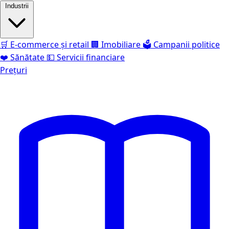
Industrii
🛒
E-commerce și retail
🏢
Imobiliare
🗳️
Campanii politice
❤️
Sănătate
💵
Servicii financiare
Prețuri