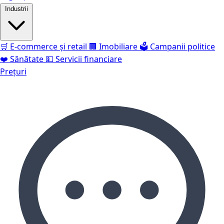
Industrii
🛒
E-commerce și retail
🏢
Imobiliare
🗳️
Campanii politice
❤️
Sănătate
💵
Servicii financiare
Prețuri