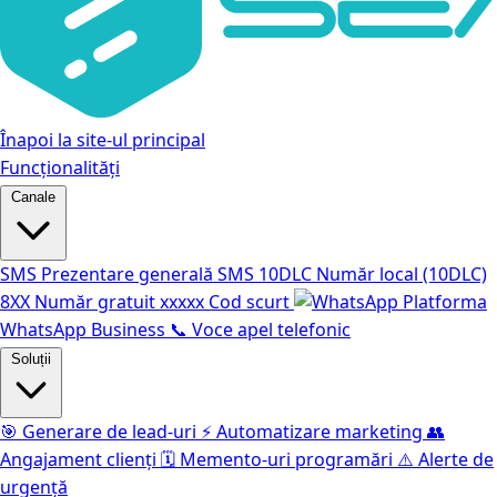
Înapoi la site-ul principal
Funcționalități
Canale
SMS
Prezentare generală SMS
10DLC
Număr local (10DLC)
8XX
Număr gratuit
xxxxx
Cod scurt
Platforma
WhatsApp Business
📞
Voce apel telefonic
Soluții
🎯
Generare de lead-uri
⚡️
Automatizare marketing
👥
Angajament clienți
🗓️
Memento-uri programări
⚠️
Alerte de
urgență