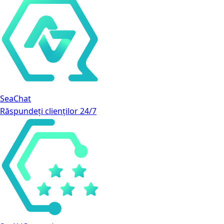
SeaChat
Răspundeți clienților 24/7