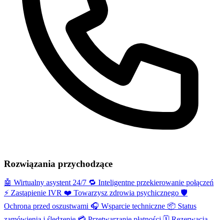
Rozwiązania przychodzące
🤖
Wirtualny asystent 24/7
🔁
Inteligentne przekierowanie połączeń
⚡️
Zastąpienie IVR
❤️
Towarzysz zdrowia psychicznego
🛡️
Ochrona przed oszustwami
🎧
Wsparcie techniczne
📦
Status
zamówienia i śledzenie
💳
Przetwarzanie płatności
🗓️
Rezerwacja