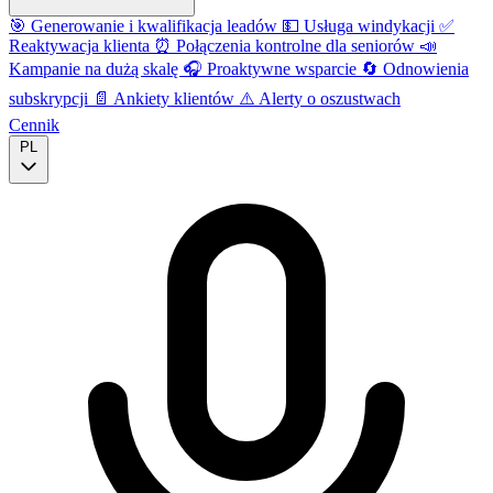
🎯
Generowanie i kwalifikacja leadów
💵
Usługa windykacji
✅
Reaktywacja klienta
⏰
Połączenia kontrolne dla seniorów
📣
Kampanie na dużą skalę
🎧
Proaktywne wsparcie
🔄
Odnowienia
subskrypcji
📄
Ankiety klientów
⚠️
Alerty o oszustwach
Cennik
PL