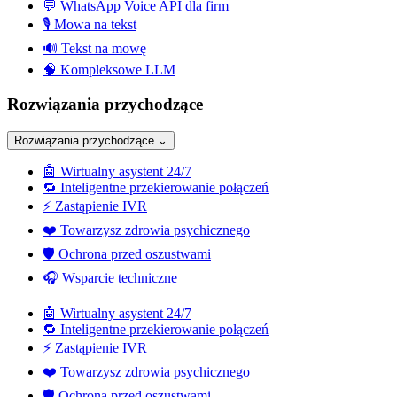
💬
WhatsApp Voice API dla firm
🎙️
Mowa na tekst
🔊
Tekst na mowę
🧠
Kompleksowe LLM
Rozwiązania przychodzące
Rozwiązania przychodzące
⌄
🤖
Wirtualny asystent 24/7
🔁
Inteligentne przekierowanie połączeń
⚡
Zastąpienie IVR
❤️
Towarzysz zdrowia psychicznego
🛡️
Ochrona przed oszustwami
🎧
Wsparcie techniczne
🤖
Wirtualny asystent 24/7
🔁
Inteligentne przekierowanie połączeń
⚡
Zastąpienie IVR
❤️
Towarzysz zdrowia psychicznego
🛡️
Ochrona przed oszustwami