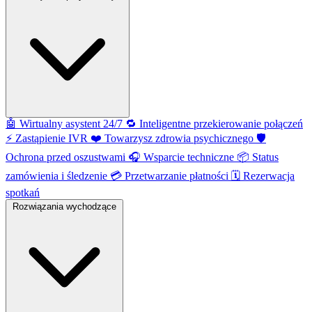
🤖
Wirtualny asystent 24/7
🔁
Inteligentne przekierowanie połączeń
⚡️
Zastąpienie IVR
❤️
Towarzysz zdrowia psychicznego
🛡️
Ochrona przed oszustwami
🎧
Wsparcie techniczne
📦
Status
zamówienia i śledzenie
💳
Przetwarzanie płatności
🗓️
Rezerwacja
spotkań
Rozwiązania wychodzące