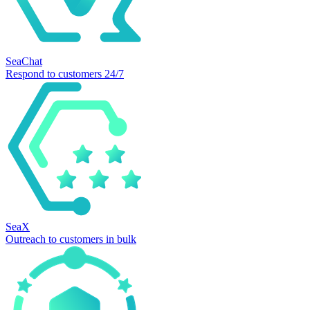
SeaChat
Respond to customers 24/7
SeaX
Outreach to customers in bulk