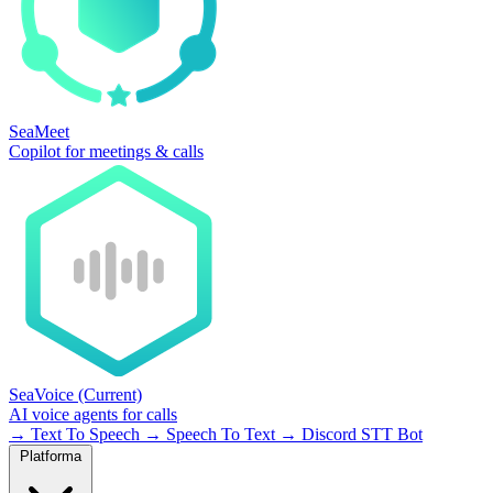
SeaMeet
Copilot for meetings & calls
SeaVoice
(Current)
AI voice agents for calls
→
Text To Speech
→
Speech To Text
→
Discord STT Bot
Platforma