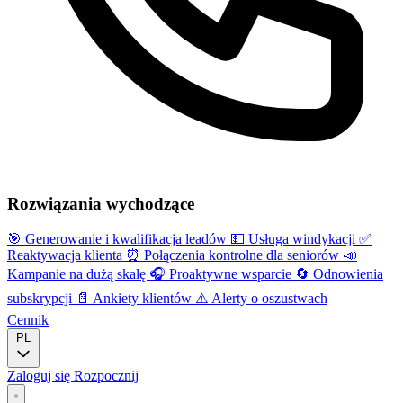
Rozwiązania wychodzące
🎯
Generowanie i kwalifikacja leadów
💵
Usługa windykacji
✅
Reaktywacja klienta
⏰
Połączenia kontrolne dla seniorów
📣
Kampanie na dużą skalę
🎧
Proaktywne wsparcie
🔄
Odnowienia
subskrypcji
📄
Ankiety klientów
⚠️
Alerty o oszustwach
Cennik
PL
Zaloguj się
Rozpocznij