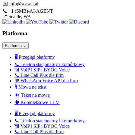
✉️
info@seasalt.ai
📞
+1 (SMB)-AI-AGENT
📍
Seattle, WA
Platforma
Platforma
⌄
🖥️
Przegląd platformy
📞
Telefon stacjonarny i komórkowy
📶
VoIP i SIP i BYOC Voice
📞
Line Call Plus dla firm
💬
WhatsApp Voice API dla firm
🎙️
Mowa na tekst
🔊
Tekst na mowę
🧠
Kompleksowe LLM
🖥️
Przegląd platformy
📞
Telefon stacjonarny i komórkowy
📶
VoIP i SIP i BYOC Voice
📞
Line Call Plus dla firm