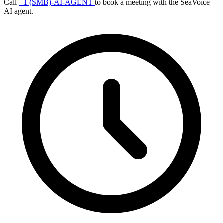
Call
+1 (SMB)-AI-AGENT
to book a meeting with the SeaVoice
AI agent.