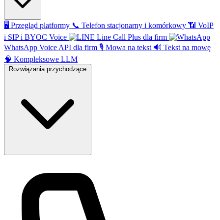
🖥️
Przegląd platformy
📞
Telefon stacjonarny i komórkowy
📶
VoIP
i SIP i BYOC Voice
Line Call Plus dla firm
WhatsApp Voice API dla firm
🎙️
Mowa na tekst
🔊
Tekst na mowę
🧠
Kompleksowe LLM
Rozwiązania przychodzące