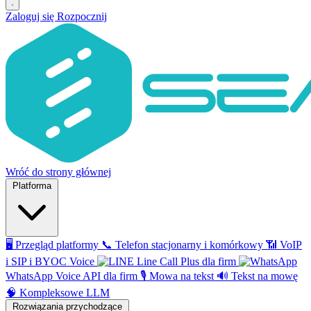
Zaloguj się
Rozpocznij
Wróć do strony głównej
Platforma
🖥️
Przegląd platformy
📞
Telefon stacjonarny i komórkowy
📶
VoIP
i SIP i BYOC Voice
Line Call Plus dla firm
WhatsApp Voice API dla firm
🎙️
Mowa na tekst
🔊
Tekst na mowę
🧠
Kompleksowe LLM
Rozwiązania przychodzące