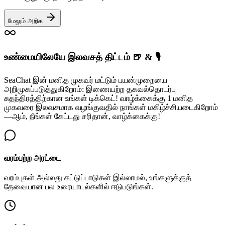
மேலும் அறிக
உண்மையிலேயே இலவசத் திட்டம் 🍺 & 🎙️
SeaChat இன் மனித முகவர் மட்டும் பயன்முறையை
அறிமுகப்படுத்துகிறோம்: இணையற்ற தகவல்தொடர்பு
சுதந்திரத்திற்கான உங்கள் டிக்கெட்! வாழ்க்கைக்கு 1 மனித
முகவரை இலவசமாக வழங்குவதில் நாங்கள் மகிழ்ச்சியடைகிறோம்
—ஆம், நீங்கள் கேட்டது சரிதான், வாழ்க்கைக்கு!
வரம்பற்ற அரட்டை
வரம்புகள் அல்லது கட்டுப்பாடுகள் இல்லாமல், உங்களுக்குத்
தேவையான பல உரையாடல்களில் ஈடுபடுங்கள்.