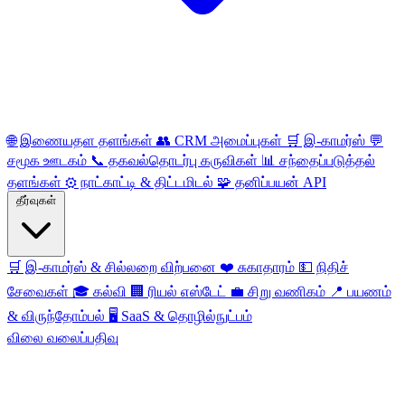
🌐
இணையதள தளங்கள்
👥
CRM அமைப்புகள்
🛒
இ-காமர்ஸ்
💬
சமூக ஊடகம்
📞
தகவல்தொடர்பு கருவிகள்
📊
சந்தைப்படுத்தல்
தளங்கள்
⚙️
நாட்காட்டி & திட்டமிடல்
🧩
தனிப்பயன் API
தீர்வுகள்
🛒
இ-காமர்ஸ் & சில்லறை விற்பனை
❤️
சுகாதாரம்
💵
நிதிச்
சேவைகள்
🎓
கல்வி
🏢
ரியல் எஸ்டேட்
💼
சிறு வணிகம்
📍
பயணம்
& விருந்தோம்பல்
🖥️
SaaS & தொழில்நுட்பம்
விலை
வலைப்பதிவு