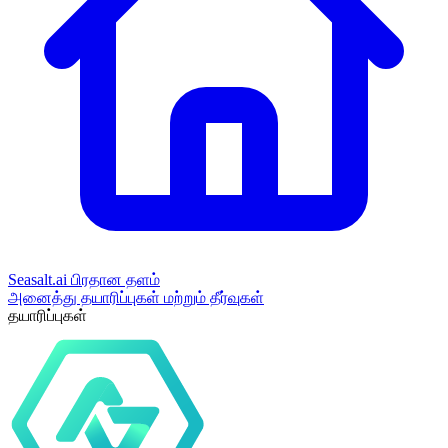
Seasalt.ai பிரதான தளம்
அனைத்து தயாரிப்புகள் மற்றும் தீர்வுகள்
தயாரிப்புகள்