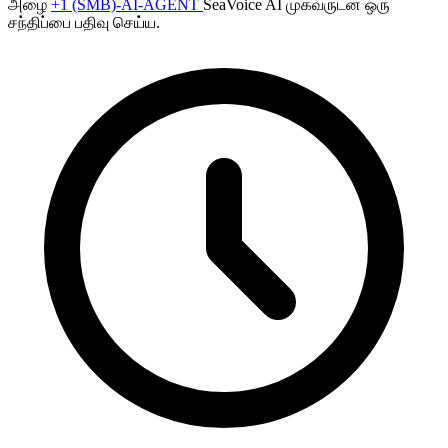
அழை
+1 (SMB)-AI-AGENT
SeaVoice AI முகவருடன் ஒரு
சந்திப்பை பதிவு செய்ய.