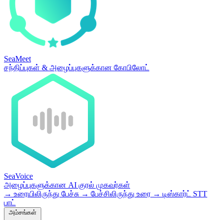
SeaMeet
சந்திப்புகள் & அழைப்புகளுக்கான கோபிலோட்
SeaVoice
அழைப்புகளுக்கான AI குரல் முகவர்கள்
→
உரையிலிருந்து பேச்சு
→
பேச்சிலிருந்து உரை
→
டிஸ்கார்ட் STT
பாட்
அம்சங்கள்