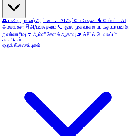
👥
மனித முகவர் அரட்டை
🤖
AI ஆட்டோமேஷன்
🧠
மேம்பட்ட AI
அம்சங்கள்
🗄️
அறிவுத் தளம்
📞
குரல் முகவர்கள்
📊
பகுப்பாய்வு &
நுண்ணறிவு
💬
ஆம்னிசேனல் ஆதரவு
🧩
API & டெவலப்பர்
கருவிகள்
ஒருங்கிணைப்புகள்