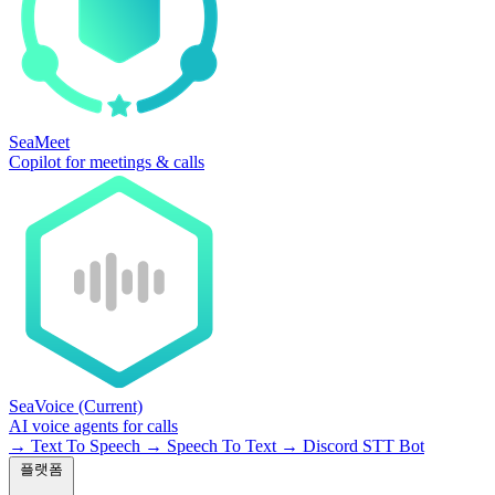
SeaMeet
Copilot for meetings & calls
SeaVoice
(Current)
AI voice agents for calls
→
Text To Speech
→
Speech To Text
→
Discord STT Bot
플랫폼