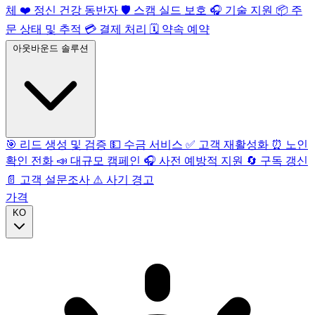
체
❤️
정신 건강 동반자
🛡️
스캠 실드 보호
🎧
기술 지원
📦
주
문 상태 및 추적
💳
결제 처리
🗓️
약속 예약
아웃바운드 솔루션
🎯
리드 생성 및 검증
💵
수금 서비스
✅
고객 재활성화
⏰
노인
확인 전화
📣
대규모 캠페인
🎧
사전 예방적 지원
🔄
구독 갱신
📄
고객 설문조사
⚠️
사기 경고
가격
KO