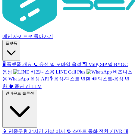
메인 사이트로 돌아가기
플랫폼
🖥️
플랫폼 개요
📞
유선 및 모바일 음성
📶
VoIP, SIP 및 BYOC
음성
비즈니스용 LINE Call Plus
비즈니스
용 WhatsApp 음성 API
🎙️
음성-텍스트 변환
🔊
텍스트-음성 변
환
🧠
종단 간 LLM
인바운드 솔루션
🤖
연중무휴 24시간 가상 비서
🔁
스마트 통화 전환
⚡️
IVR 대