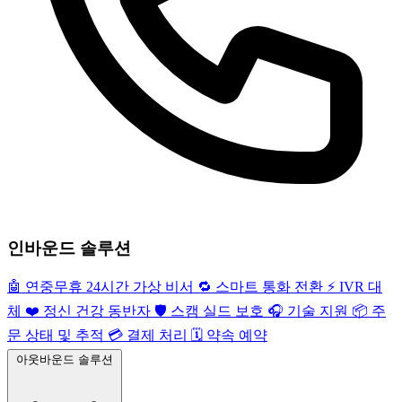
인바운드 솔루션
🤖
연중무휴 24시간 가상 비서
🔁
스마트 통화 전환
⚡️
IVR 대
체
❤️
정신 건강 동반자
🛡️
스캠 실드 보호
🎧
기술 지원
📦
주
문 상태 및 추적
💳
결제 처리
🗓️
약속 예약
아웃바운드 솔루션