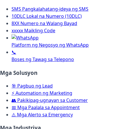
SMS
Pangkalahatang-ideya ng SMS
10DLC
Lokal na Numero (10DLC)
8XX
Numero na Walang Bayad
xxxxx
Maikling Code
Platform ng Negosyo ng WhatsApp
📞
Boses ng Tawag sa Telepono
Mga Solusyon
🎯
Pagbuo ng Lead
⚡
Automation ng Marketing
👥
Pakikipag-ugnayan sa Customer
📅
Mga Paalala sa Appointment
⚠️
Mga Alerto sa Emergency
Mga Industriya