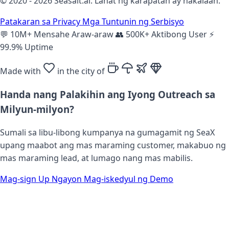
© 2020 - 2026 Seasalt.ai. Lahat ng karapatan ay nakalaan.
Patakaran sa Privacy
Mga Tuntunin ng Serbisyo
💬
10M+ Mensahe Araw-araw
👥
500K+ Aktibong User
⚡
99.9% Uptime
Made with
in the city of
Handa nang Palakihin ang Iyong Outreach sa
Milyun-milyon?
Sumali sa libu-libong kumpanya na gumagamit ng SeaX
upang maabot ang mas maraming customer, makabuo ng
mas maraming lead, at lumago nang mas mabilis.
Mag-sign Up Ngayon
Mag-iskedyul ng Demo