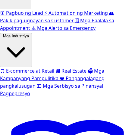
🎯
Pagbuo ng Lead
⚡️
Automation ng Marketing
👥
Pakikipag-ugnayan sa Customer
🗓️
Mga Paalala sa
Appointment
⚠️
Mga Alerto sa Emergency
Mga Industriya
🛒
E-commerce at Retail
🏢
Real Estate
🗳️
Mga
Kampanyang Pampulitika
❤️
Pangangalagang
pangkalusugan
💵
Mga Serbisyo sa Pinansyal
Pagpepresyo