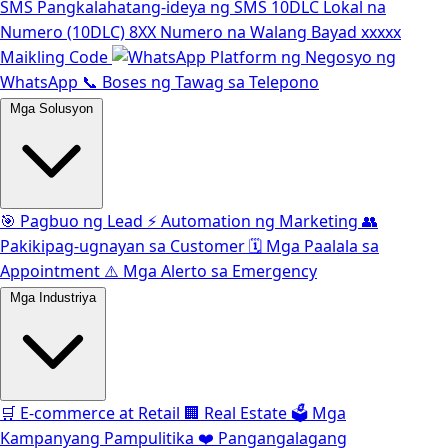
SMS
Pangkalahatang-ideya ng SMS
10DLC
Lokal na
Numero (10DLC)
8XX
Numero na Walang Bayad
xxxxx
Maikling Code
Platform ng Negosyo ng
WhatsApp
📞
Boses ng Tawag sa Telepono
Mga Solusyon
🎯
Pagbuo ng Lead
⚡️
Automation ng Marketing
👥
Pakikipag-ugnayan sa Customer
🗓️
Mga Paalala sa
Appointment
⚠️
Mga Alerto sa Emergency
Mga Industriya
🛒
E-commerce at Retail
🏢
Real Estate
🗳️
Mga
Kampanyang Pampulitika
❤️
Pangangalagang