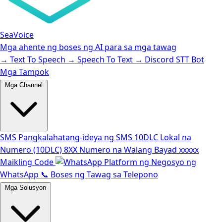
SeaVoice
Mga ahente ng boses ng AI para sa mga tawag
→
Text To Speech
→
Speech To Text
→
Discord STT Bot
Mga Tampok
Mga Channel
SMS
Pangkalahatang-ideya ng SMS
10DLC
Lokal na
Numero (10DLC)
8XX
Numero na Walang Bayad
xxxxx
Maikling Code
Platform ng Negosyo ng
WhatsApp
📞
Boses ng Tawag sa Telepono
Mga Solusyon