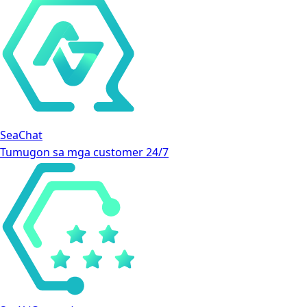
SeaChat
Tumugon sa mga customer 24/7