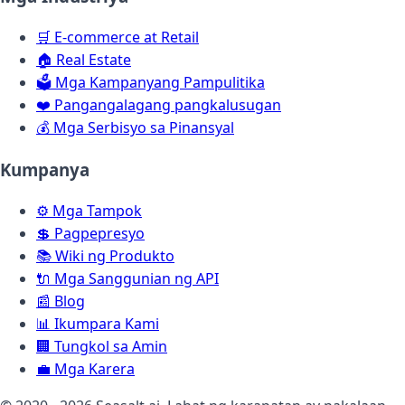
🛒
E-commerce at Retail
🏠
Real Estate
🗳️
Mga Kampanyang Pampulitika
❤️
Pangangalagang pangkalusugan
💰
Mga Serbisyo sa Pinansyal
Kumpanya
⚙️
Mga Tampok
💲
Pagpepresyo
📚
Wiki ng Produkto
🔌
Mga Sanggunian ng API
📰
Blog
📊
Ikumpara Kami
🏢
Tungkol sa Amin
💼
Mga Karera