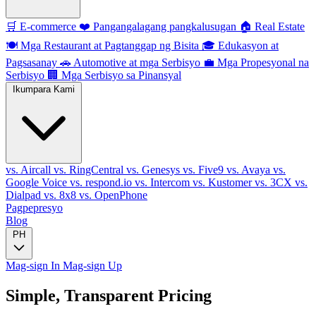
🛒
E-commerce
❤️
Pangangalagang pangkalusugan
🏠
Real Estate
🍽️
Mga Restaurant at Pagtanggap ng Bisita
🎓
Edukasyon at
Pagsasanay
🚗
Automotive at mga Serbisyo
💼
Mga Propesyonal na
Serbisyo
🏢
Mga Serbisyo sa Pinansyal
Ikumpara Kami
vs. Aircall
vs. RingCentral
vs. Genesys
vs. Five9
vs. Avaya
vs.
Google Voice
vs. respond.io
vs. Intercom
vs. Kustomer
vs. 3CX
vs.
Dialpad
vs. 8x8
vs. OpenPhone
Pagpepresyo
Blog
PH
Mag-sign In
Mag-sign Up
Simple, Transparent Pricing