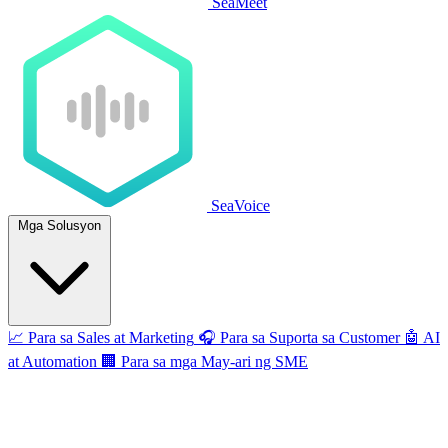
SeaMeet
SeaVoice
Mga Solusyon
📈
Para sa Sales at Marketing
🎧
Para sa Suporta sa Customer
🤖
AI
at Automation
🏢
Para sa mga May-ari ng SME