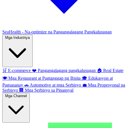
SeaHealth - Na-optimize na Pangangalagang Pangkalusugan
Mga Industriya
🛒
E-commerce
❤️
Pangangalagang pangkalusugan
🏠
Real Estate
🍽️
Mga Restaurant at Pagtanggap ng Bisita
🎓
Edukasyon at
Pagsasanay
🚗
Automotive at mga Serbisyo
💼
Mga Propesyonal na
Serbisyo
🏢
Mga Serbisyo sa Pinansyal
Mga Channel