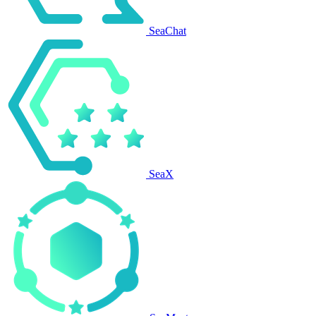
SeaChat
SeaX