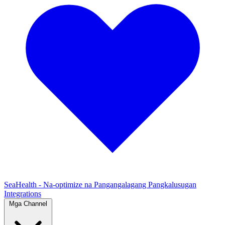
SeaHealth - Na-optimize na Pangangalagang Pangkalusugan
Integrations
Mga Channel