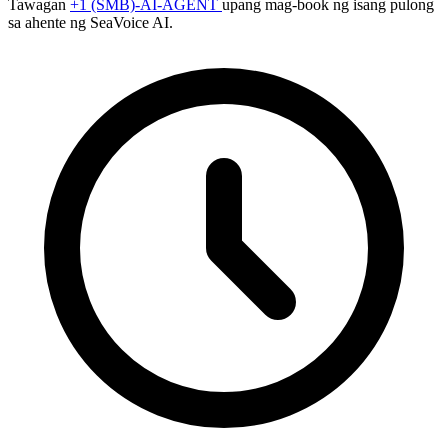
Tawagan
+1 (SMB)-AI-AGENT
upang mag-book ng isang pulong
sa ahente ng SeaVoice AI.