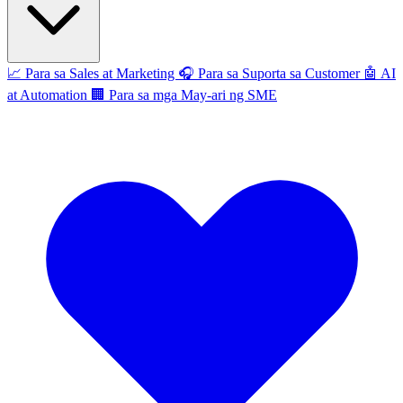
📈
Para sa Sales at Marketing
🎧
Para sa Suporta sa Customer
🤖
AI
at Automation
🏢
Para sa mga May-ari ng SME