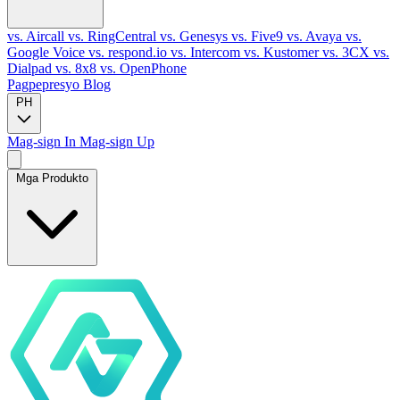
vs. Aircall
vs. RingCentral
vs. Genesys
vs. Five9
vs. Avaya
vs.
Google Voice
vs. respond.io
vs. Intercom
vs. Kustomer
vs. 3CX
vs.
Dialpad
vs. 8x8
vs. OpenPhone
Pagpepresyo
Blog
PH
Mag-sign In
Mag-sign Up
Mga Produkto