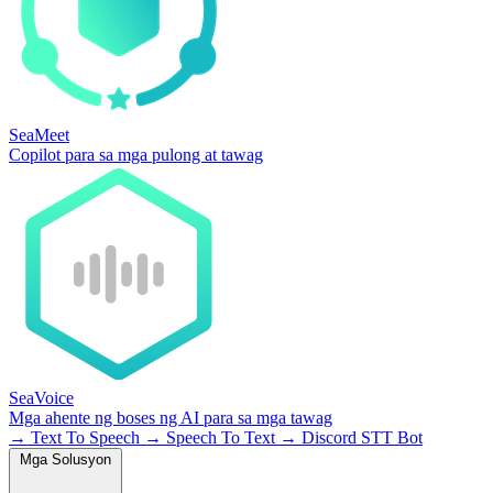
SeaMeet
Copilot para sa mga pulong at tawag
SeaVoice
Mga ahente ng boses ng AI para sa mga tawag
→
Text To Speech
→
Speech To Text
→
Discord STT Bot
Mga Solusyon