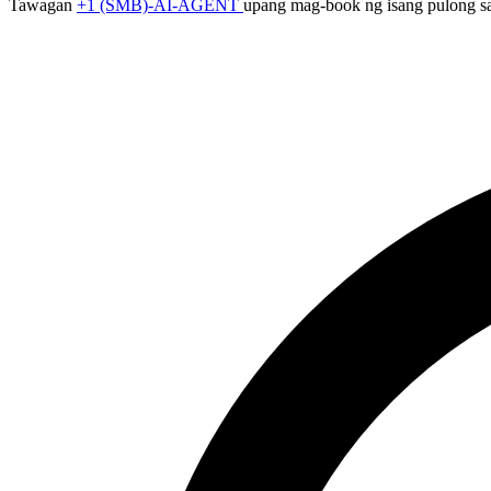
Tawagan
+1 (SMB)-AI-AGENT
upang mag-book ng isang pulong sa